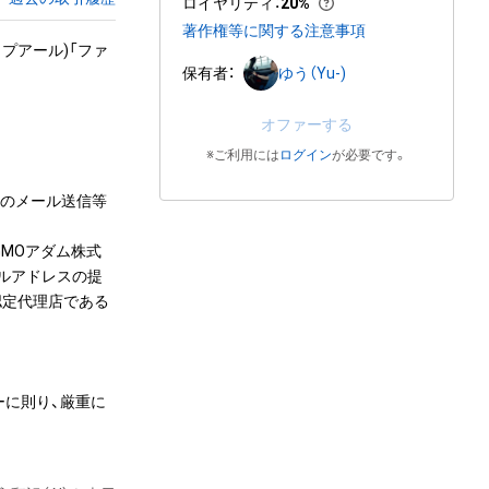
ロイヤリティ
：
20%
著作権等に関する注意事項
タイプアール)「ファ
保有者：
ゆう（Yu-)
オファーする
※ご利用には
ログイン
が必要です。
へのメール送信等
MOアダム株式
ールアドレスの提
の認定代理店である
ーに則り、厳重に