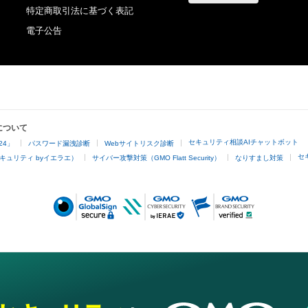
※無料プレゼントは上限に達した場合、配布終了いたしま
特定商取引法に基づく表記
電子公告
について
セキュリティ相談AIチャットボット
24」
パスワード漏洩診断
Webサイトリスク診断
セ
キュリティ byイエラエ）
サイバー攻撃対策（GMO Flatt Security）
なりすまし対策