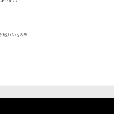
おります。

たはその管理委託
テムの保有者が有
それのある行為
ングを含みますが、
翻訳（AI）を表示
や法令に反する利
と判断した場合、