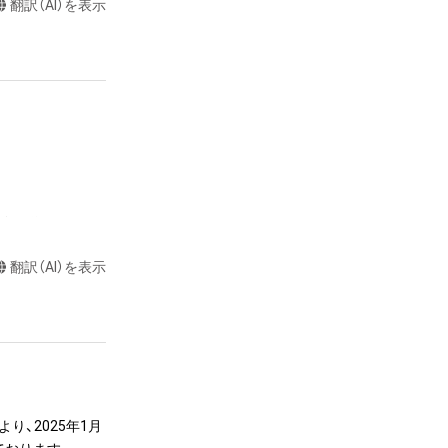
翻訳（AI）を表示
達に送る

翻訳（AI）を表示
またはロゴ等を含
作権、特許権、実
利を取得し、又は
意味します。)
またはその管理委
本アイテムを保
り、2025年1月
る知的財産権を有