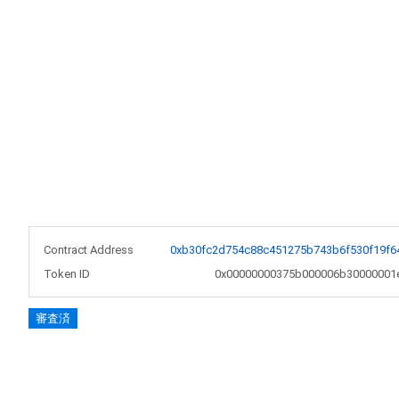
Contract Address
0xb30fc2d754c88c451275b743b6f530f19f6
Token ID
0x00000000375b000006b30000001
審査済