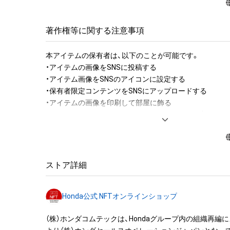
著作権等に関する注意事項
本アイテムの保有者は、以下のことが可能です。

・アイテムの画像をSNSに投稿する

・アイテム画像をSNSのアイコンに設定する

・保有者限定コンテンツをSNSにアップロードする

・アイテムの画像を印刷して部屋に飾る

・アイテムの画像を使用してメッセージカードを制作し友
アイテムに関する注意事項

・本アイテムに関する創作物(画像および映像、音楽、商標
みますがこれらに限られません。)にかかる知的財産権(著
ストア詳細
用新案権、商標権、意匠権その他の知的財産権(それらの権
それらの権利につき登録等を出願する権利を含みます。)を
Honda公式 NFTオンラインショップ
は、本アイテムの著作権を有する方、著作隣接権の権利者
託を受けている者によって保護されています。そのため、
（株）ホンダコムテックは、Hondaグループ内の組織再編によ
有していたとしても、本アイテムに関する創作物にかか