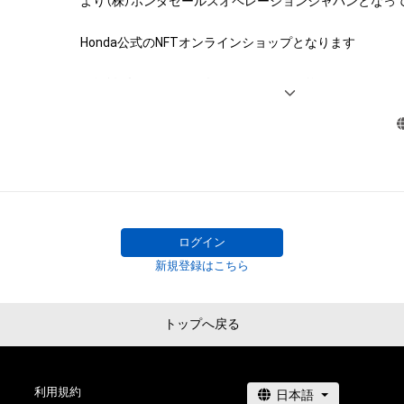
より（株）ホンダセールスオペレーションジャパンとなって
することを意味しません。

・本アイテムの著作権を有する方、著作隣接権の権利者ま
Honda公式のNFTオンラインショップとなります

を受けている者からの事前の同意なしに、上記の「本アイ
する権利」の範囲を超えた行為、知的財産権を侵害するお
＜無料プレゼントは下記URLから取得可能＞

(改変、公開、配布、逆コンパイル、リバースエンジニアリ
これに限定されません。)を行うことはできません。

adam.jp/airdrops/Honda_final01_230328?
・本アイテムに関する創作物の利用については、公序良俗
aid=ec10d98ab4ea4f40b79b589723049007
用またはその恐れのある利用など、作成者が不適切である
利用をお断りさせていただきます。

adam.jp/airdrops/Honda_final02_230328?
このアイテムに関するお問い合わせ先

aid=ec10d98ab4ea4f40b79b589723049007
株式会社ホンダコムテック

ログイン
TEL 0120-846-366
新規登録はこちら
adam.jp/airdrops/Honda_key_230328?
aid=ec10d98ab4ea4f40b79b589723049007
トップへ戻る
adam.jp/guide/howto-airdrop/index.html
利用規約