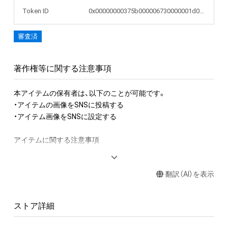
Token ID
0x00000000375b000006730000001d0cac
審査済
著作権等に関する注意事項
本アイテムの保有者は、以下のことが可能です。

・アイテムの画像をSNSに投稿する

・アイテム画像をSNSに設定する

アイテムに関する注意事項

・本アイテムに関する創作物(画像および映像、音楽、商標または
ロゴ等を含みますがこれらに限られません。)にかかる知的財産
翻訳（AI）を表示
権(著作権、特許権、実用新案権、商標権、意匠権その他の知的財
産権(それらの権利を取得し、又はそれらの権利につき登録等を
出願する権利を含みます。)を意味します。)は、本アイテムの著
ストア詳細
作権を有する方、著作隣接権の権利者またはその管理委託を受
けている者によって保護されています。そのため、本アイテム