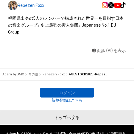
を保有していたとしても、本アイテムに関する創作物にかかる
Repezen Foxx
知的財産権を有することを意味しません。

・本アイテムの著作権を有する方、著作隣接権の権利者またはそ
福岡県出身の5人のメンバーで構成された世界一を目指す日本
の管理委託を受けている者からの事前の同意なしに、上記の「本
の音楽グループ。史上最強の素人集団。Japanese No.1 DJ 
アイテムの保有者が有する権利」の範囲を超えた行為、知的財産
Group
権を侵害するおそれのある行為(改変、公開、配布、逆コンパイ
ル、リバースエンジニアリングを含みますが、これに限定されま
翻訳（AI）を表示
せん。)を行うことはできません。

・本アイテムに関する創作物の利用については、公序良俗や法令
に反する利用またはその恐れのある利用など、作成者が不適切
であると判断した場合、利用をお断りさせていただきます。
Adam byGMO
その他
Repezen Foxx
AGESTOCK2023 -Repezen Foxx TOKYO LIFE- in 国立代々木競技場 第一体育館 来場者限定デジタルグッズ
ログイン
新規登録はこちら
トップへ戻る
Adam byGMOについて
ヘルプ
お問い合わせ
NFTの出品（法人）
利用規約