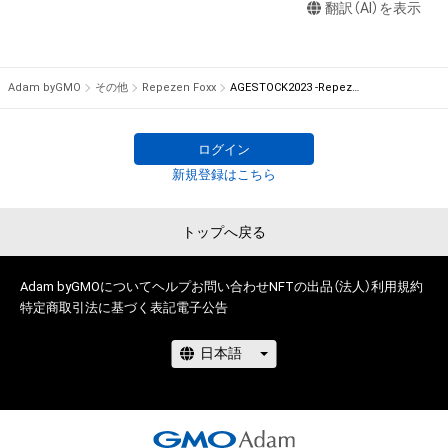
翻訳（AI）を表示
せん。)を行うことはできません。

・本アイテムに関する創作物の利用については、公序良俗や法令
に反する利用またはその恐れのある利用など、作成者が不適切
であると判断した場合、利用をお断りさせていただきます。
Adam byGMO
その他
Repezen Foxx
AGESTOCK2023 -Repezen Foxx TOKYO LIFE- in 国立代々木競技場 第一体育館 来場者限定デジタルグッズ
ログイン
新規登録はこちら
トップへ戻る
Adam byGMOについて
ヘルプ
お問い合わせ
NFTの出品（法人）
利用規約
特定商取引法に基づく表記
電子公告