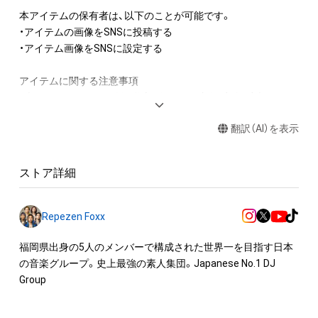
本アイテムの保有者は、以下のことが可能です。

・アイテムの画像をSNSに投稿する

・アイテム画像をSNSに設定する

アイテムに関する注意事項

・本アイテムに関する創作物(画像および映像、音楽、商標または
ロゴ等を含みますがこれらに限られません。)にかかる知的財産
翻訳（AI）を表示
権(著作権、特許権、実用新案権、商標権、意匠権その他の知的財
産権(それらの権利を取得し、又はそれらの権利につき登録等を
出願する権利を含みます。)を意味します。)は、本アイテムの著
ストア詳細
作権を有する方、著作隣接権の権利者またはその管理委託を受
けている者によって保護されています。そのため、本アイテム
を保有していたとしても、本アイテムに関する創作物にかかる
Repezen Foxx
知的財産権を有することを意味しません。

・本アイテムの著作権を有する方、著作隣接権の権利者またはそ
福岡県出身の5人のメンバーで構成された世界一を目指す日本
の管理委託を受けている者からの事前の同意なしに、上記の「本
の音楽グループ。史上最強の素人集団。Japanese No.1 DJ 
アイテムの保有者が有する権利」の範囲を超えた行為、知的財産
Group
権を侵害するおそれのある行為(改変、公開、配布、逆コンパイ
ル、リバースエンジニアリングを含みますが、これに限定されま