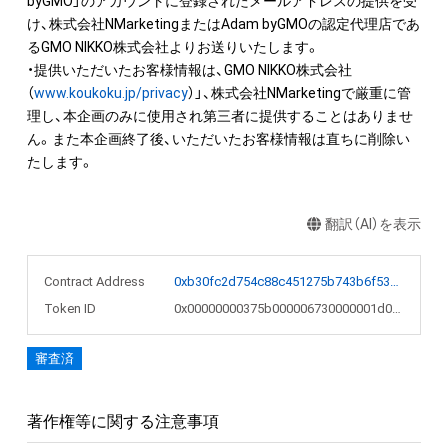
byGMO」のアカウントに登録されたメールアドレスの提供を受
け、株式会社NMarketingまたはAdam byGMOの認定代理店であ
るGMO NIKKO株式会社よりお送りいたします。

・提供いただいたお客様情報は、GMO NIKKO株式会社
（
www.koukoku.jp/privacy
）」、株式会社NMarketingで厳重に管
理し、本企画のみに使用され第三者に提供することはありませ
ん。また本企画終了後、いただいたお客様情報は直ちに削除い
たします。
翻訳（AI）を表示
Contract Address
0xb30fc2d754c88c451275b743b6f530f19f643683
Token ID
0x00000000375b000006730000001d0c8f
審査済
著作権等に関する注意事項