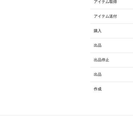
アイテム取得
アイテム送付
購入
出品
出品停止
出品
作成