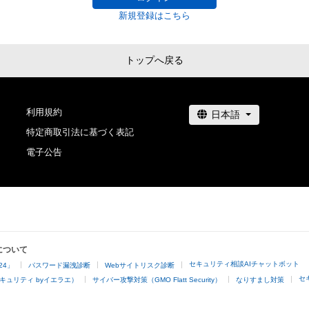
新規登録はこちら
トップへ戻る
利用規約
特定商取引法に基づく表記
電子公告
について
セキュリティ相談AIチャットボット
24」
パスワード漏洩診断
Webサイトリスク診断
セ
キュリティ byイエラエ）
サイバー攻撃対策（GMO Flatt Security）
なりすまし対策