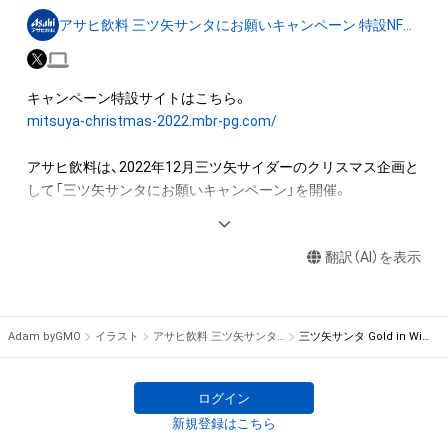
を受けている者によって保護されています。

アサヒ飲料 三ツ矢サンタにお願いキャンペーン 特設NFTストア
そのため、本アイテムを保有していたとしても、本アイテムに関
する創作物にかかる知的財産権を有することを意味しません。

・本アイテムの著作権を有する方、著作隣接権の権利者またはそ
の管理委託を受けている者からの事前の同 意なしに、上記の
mitsuya-christmas-2022.mbr-pg.com/
「本アイテムの保有者が有する権利」の範囲を超えた行為、知的
財産権を侵害するおそれのある行為(改変、公開、配布、逆コンパ
アサヒ飲料は、2022年12月三ツ矢サイダーのクリスマス企画と
イル、リバースエンジニアリングを含みますが、これに限定され
して「三ツ矢サンタにお願いキャンペーン」を開催。

ません。) を行うことはできません。

・本アイテムに関する創作物の利用については、公序良俗や法令
三ツ矢ブランドは「Move your heart.」をメッセージとし、「爽や
に反する利用またはその恐れのある利用など、作成者が不適切
翻訳（AI）を表示
かさ」「すがすがしさ」「透明感」で、みなさまにワクワクを届け
であると判断した場合、利用をお断りさせていただきます。
ていきます！

当企画では、そんな思いを込めて、三ツ矢サンタがクリスマスを
Adam byGMO
イラスト
アサヒ飲料 三ツ矢サンタにお願いキャンペーン 特設NFTストア
三ツ矢サンタ Gold in Winter
ログイン
新規登録はこちら