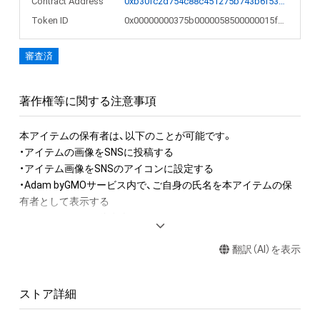
Contract Address
0xb30fc2d754c88c451275b743b6f530f19f643683
Token ID
0x00000000375b0000058500000015f487
審査済
著作権等に関する注意事項
本アイテムの保有者は、以下のことが可能です。

・アイテムの画像をSNSに投稿する

・アイテム画像をSNSのアイコンに設定する

・Adam byGMOサービス内で、ご自身の氏名を本アイテムの保
有者として表示する

アイテムに関する注意事項

・本アイテムに関する創作物(画像および映像、音楽、商標または
翻訳（AI）を表示
ロゴ等を含みますがこれらに限られません。) にかかる知的財
産権(著作権、特許権、実用新案権、商標権、意匠権その他の知的
財産権(それらの権利を取得し、又はそれらの権利につき登録等
ストア詳細
を出願する権利を含みます。) を意味します。) は、本アイテム
の著作権を有する方、著作隣接権の権利者またはその管理委託