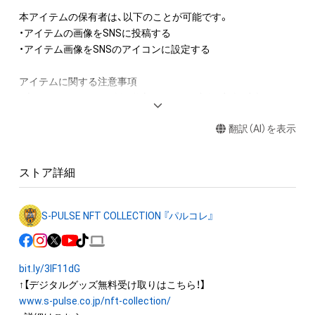
◆保有者の皆さまへ

本アイテムの保有者は、以下のことが可能です。

・NFT保有者限定の企画などを実施する場合は株式会社エスパ
・アイテムの画像をSNSに投稿する

ルスまたは清水エスパルス NFTサポートパートナーのGMO 
・アイテム画像をSNSのアイコンに設定する

NIKKO株式会社よりご案内させていただきます。保有者の皆さ
まへメールさせていただく場合は、GMOアダム株式会社より
アイテムに関する注意事項

「Adam byGMO」のアカウントに登録されたメールアドレスの
・本アイテムに関する創作物(画像および映像、音楽、商標または
提供を受け、株式会社エスパルスまたはGMO NIKKO株式会社よ
ロゴ等を含みますがこれらに限られません。) にかかる知的財
りお送りいたします。

翻訳（AI）を表示
産権(著作権、特許権、実用新案権、商標権、意匠権その他の知的
・保有者のメールアドレスは、株式会社エスパルス（
www.s-
財産権(それらの権利を取得し、又はそれらの権利につき登録等
pulse.co.jp/others/policy
）、GMO NIKKO株式会社
を出願する権利を含みます。) を意味します。) は、本アイテム
（
www.koukoku.jp/privacy
）が定めるプライバシーポリシーに則
ストア詳細
の著作権を有する方、著作隣接権の権利者またはその管理委託
り、厳重に管理いたします。
を受けている者によって保護されています。

そのため、本アイテムを保有していたとしても、本アイテムに関
S-PULSE NFT COLLECTION 『パルコレ』
する創作物にかかる知的財産権を有することを意味しません。

・本アイテムの著作権を有する方、著作隣接権の権利者またはそ
の管理委託を受けている者からの事前の同意なしに、上記の「本
bit.ly/3IF11dG
アイテムの保有者が有する権利」の範囲を超えた行為、知的財産
権を侵害するおそれのある行為(改変、公開、配布、逆コンパイ
www.s-pulse.co.jp/nft-collection/
ル、リバースエンジニアリングを含みますが、これに限定されま