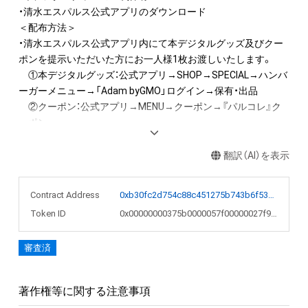
・清水エスパルス公式アプリのダウンロード

＜配布方法＞

・清水エスパルス公式アプリ内にて本デジタルグッズ及びクー
ポンを提示いただいた方にお一人様1枚お渡しいたします。

　①本デジタルグッズ：公式アプリ→SHOP→SPECIAL→ハンバ
ーガーメニュー→「Adam byGMO」ログイン→保有・出品

　②クーポン：公式アプリ→MENU→クーポン→『パルコレ』ク
ーポン

・配布期間：2023年7月16日（日）11:00～18:00

・配布場所：『パルコレ』ブース（国立競技場　場外Dゲート付近）

翻訳（AI）を表示
・配布数　：先着1,000名様　※上限に達した場合、終了いたしま
す。

Contract Address
0xb30fc2d754c88c451275b743b6f530f19f643683
＜免責事項＞

Token ID
0x00000000375b0000057f00000027f99a
・お渡しはお一人様1回（1枚）限りとさせていただきます。

・デザインは選べません。デジタルグッズのデザインと異なる
審査済
場合がございます。

・転売は固くお断りいたします。

・本企画は予告なく変更または終了する場合がございます。

著作権等に関する注意事項