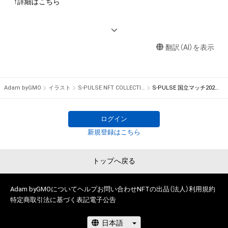
↑詳細はこちら

せん。) を行うことはできません。

・本アイテムに関する創作物の利用については、公序良俗や法令
Jリーグ 清水エスパルスの公式NFT ""S-PULSE NFT 
に反する利用またはその恐れのある利用など、作成者が不適切
COLLECTION""（通称『パルコレ』） がAdam byGMOにて販売開
であると判断した場合、利用をお断りさせていただきます。

翻訳（AI）を表示
始！

コレクションしてくださった方限定のキャンペーンやイベント
本アイテムに関するお問い合わせ先

なども開催予定。

株式会社エスパルス

Adam byGMO
イラスト
S-PULSE NFT COLLECTION 『パルコレ』
S-PULSE 国立マッチ2023 電気グルーヴコラボ
kikaku@s-pulse.co.jp
世界に一つしかないエスパルスのNFT COLLECTIONをゲットし
よう！
ログイン
新規登録はこちら
トップへ戻る
Adam byGMOについて
ヘルプ
お問い合わせ
NFTの出品（法人）
利用規約
特定商取引法に基づく表記
電子公告