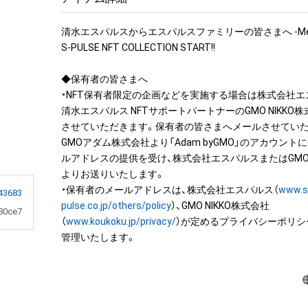
清水エスパルスからエスパルスファミリーの皆さまへ -Merry Ch
S-PULSE NFT COLLECTION START!!

◆保有者の皆さまへ

・NFT保有者限定の企画などを実施する場合は株式会社
清水エスパルス NFTサポートパートナーのGMO NIKKO
させていただきます。保有者の皆さまへメールさせていた
GMOアダム株式会社より「Adam byGMO」のアカウン
ルアドレスの提供を受け、株式会社エスパルスまたはGMO N
よりお送りいたします。

・保有者のメールアドレスは、株式会社エスパルス（
www.s
43683
pulse.co.jp/others/policy
）、GMO NIKKO株式会社
80ce7
（
www.koukoku.jp/privacy/
）が定めるプライバシーポリシ
管理いたします。