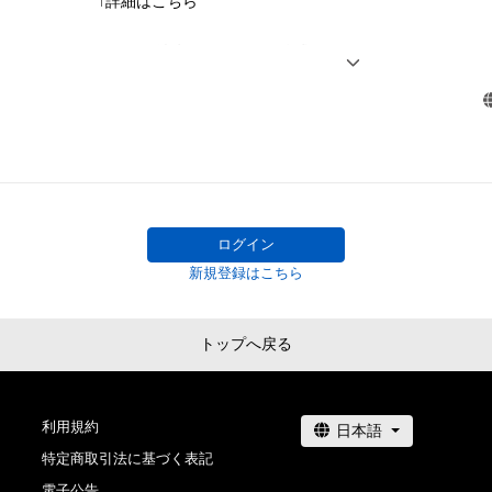
↑詳細はこちら

これに限定されません。) を行うことはできません。

・本アイテムに関する創作物の利用については、公序良俗
Jリーグ 清水エスパルスの公式NFT ""S-PULSE NFT COLLE
用またはその恐れのある利用など、作成者が不適切である
『パルコレ』） がAdam byGMOにて販売開始！

利用をお断りさせていただきます。

コレクションしてくださった方限定のキャンペーンやイ
予定。

本アイテムに関するお問い合わせ先

株式会社エスパルス

世界に一つしかないエスパルスのNFT COLLECTIONをゲ
kikaku@s-pulse.co.jp
ログイン
新規登録はこちら
トップへ戻る
利用規約
特定商取引法に基づく表記
電子公告