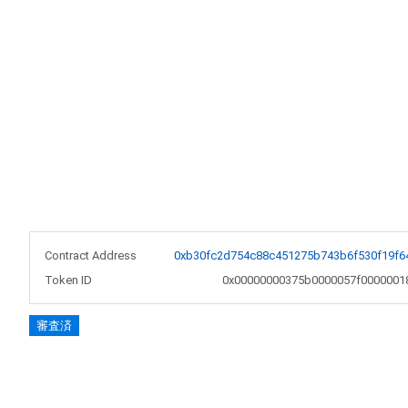
Contract Address
0xb30fc2d754c88c451275b743b6f530f19f6
Token ID
0x00000000375b0000057f0000001
審査済