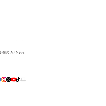
またはロゴ等を含
作権、特許権、実
翻訳（AI）を表示
利を取得し、又は
意味します。) 
またはその管理委
ムに関する創作物
たはその管理委託
テムの保有者が有
それのある行為
ングを含みますが、