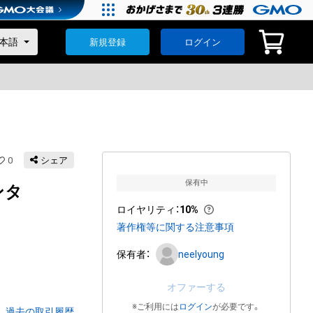
新規登録
ログイン
0
シェア
保有中
ンタ
ロイヤリティ
：
10%
著作権等に関する注意事項
保有者：
neelyoung
オファーする
※ご利用には
ログイン
が必要です。
過去の取引履歴