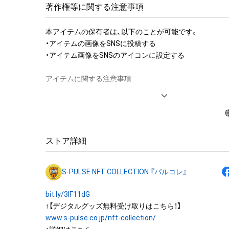
著作権等に関する注意事項
本アイテムの保有者は、以下のことが可能です。

・アイテムの画像をSNSに投稿する

・アイテム画像をSNSのアイコンに設定する

アイテムに関する注意事項

・本アイテムに関する創作物(画像および映像、音楽、商標
みますがこれらに限られません。) にかかる知的財産権(著
用新案権、商標権、意匠権その他の知的財産権(それらの権
それらの権利につき登録等を出願する権利を含みます。) を
は、本アイテムの著作権を有する方、著作隣接権の権利者
ストア詳細
託を受けている者によって保護されています。

そのため、本アイテムを保有していたとしても、本アイテ
S-PULSE NFT COLLECTION 『パルコレ』
にかかる知的財産権を有することを意味しません。

・本アイテムの著作権を有する方、著作隣接権の権利者ま
bit.ly/3IF11dG
を受けている者からの事前の同意なしに、上記の「本アイ
する権利」の範囲を超えた行為、知的財産権を侵害するお
www.s-pulse.co.jp/nft-collection/
(改変、公開、配布、逆コンパイル、リバースエンジニアリ