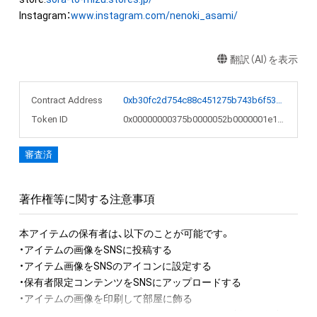
Instagram：
www.instagram.com/nenoki_asami/
翻訳（AI）を表示
Contract Address
0xb30fc2d754c88c451275b743b6f530f19f643683
Token ID
0x00000000375b0000052b0000001e17bf
審査済
著作権等に関する注意事項
本アイテムの保有者は、以下のことが可能です。

・アイテムの画像をSNSに投稿する

・アイテム画像をSNSのアイコンに設定する

・保有者限定コンテンツをSNSにアップロードする

・アイテムの画像を印刷して部屋に飾る

・アイテムの画像を使用してメッセージカードを制作し友達に