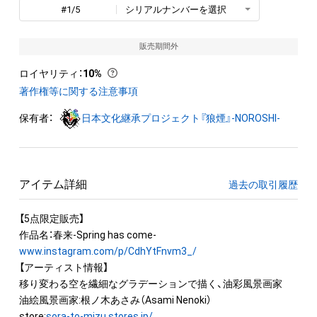
#1/5
シリアルナンバーを選択
販売期間外
ロイヤリティ
：
10%
著作権等に関する注意事項
保有者：
日本文化継承プロジェクト『狼煙』-NOROSHI-
アイテム詳細
過去の取引履歴
【5点限定販売】

www.instagram.com/p/CdhYtFnvm3_/
【アーティスト情報】

移り変わる空を繊細なグラデーションで描く、油彩風景画家

油絵風景画家:根ノ木あさみ（Asami Nenoki）

store:
sora-to-mizu.stores.jp/