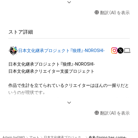
送る

翻訳（AI）を表示
アイテムに関する注意事項

・本アイテムに関する創作物(画像および映像、音楽、商標または
ストア詳細
ロゴ等を含みますがこれらに限られません。)にかかる知的財産
権(著作権、特許権、実用新案権、商標権、意匠権その他の知的財
産権(それらの権利を取得し、又はそれらの権利につき登録等を
日本文化継承プロジェクト『狼煙』-NOROSHI-
出願する権利を含みます。)を意味します。)は、本アイテムの著
作権を有する方、著作隣接権の権利者またはその管理委託を受
日本文化継承プロジェクト『狼煙』-NOROSHI-

けている者によって保護されています。そのため、本アイテム
日本文化継承クリエイター支援プロジェクト

を保有していたとしても、本アイテムに関する創作物にかかる
知的財産権を有することを意味しません。

作品で生計を立てられているクリエイターはほんの一握りだと
・本アイテムの著作権を有する方、著作隣接権の権利者またはそ
いうのが現状です。

の管理委託を受けている者からの事前の同意なしに、上記の「本
新人クリエイターや認知度の低いクリエイターが企画、時間、労
アイテムの保有者が有する権利」の範囲を超えた行為、知的財産
力を費やし

権を侵害するおそれのある行為(改変、公開、配布、逆コンパイ
翻訳（AI）を表示
素晴らしいアイディアの中で生まれた作品も知ってもらう機会
ル、リバースエンジニアリングを含みますが、これに限定されま
がなく、活動費も稼げないといった理由で志半ばで挫折してし
せん。)を行うことはできません。

まうクリエイターが多くいます。

・本アイテムに関する創作物の利用については、公序良俗や法令
Adam byGMO
アート
日本文化継承プロジェクト『狼煙』-NOROSHI-
春来-Spring has come-