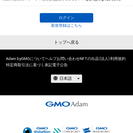
に反する利用またはその恐れのある利用など、作成者が不適切
私たちは様々なジャンルの日本文化クリエイターと協力し

であると判断した場合、利用をお断りさせていただきます。

最新トレンドNFTを通して若い世代や海外へ

改めて日本の伝統や芸術に触れるきっかけを作っていきます。

ログイン
このアイテムに関するお問い合わせ先

新規登録はこちら
FlipNine株式会社

今後、国内外にてオフラインでも個展を開催し、クリエイター支
noroshi@flip-nine.jp
援活動も積極的に行い

トップへ戻る
世界に我々日本人が誇る文化の素晴らしさとクリエイターを
NFTとWEBを通じて発信していきます。

Adam byGMOについて
ヘルプ
お問い合わせ
NFTの出品（法人）
利用規約
特定商取引法に基づく表記
電子公告
Adam byGMO×狼煙プレゼント企画にて、狼煙クリエイターの
NFTが

無料でゲットできるキャンペーンを行っておりますので是非下
記リンクからゲットしてみてください✨

・「祖父江望実」様

adam.jp/airdrops/noroshi_1219_01?
aid=47b0797f6c0545609ecdf0cc7494b233

・「ゆうき（YUKI）」様

adam.jp/airdrops/noroshi_1219_02?