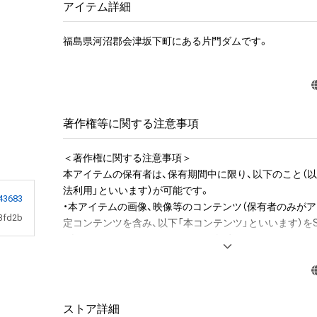
アイテム詳細
福島県河沼郡会津坂下町にある片門ダムです。
著作権等に関する注意事項
＜著作権に関する注意事項＞

本アイテムの保有者は、保有期間中に限り、以下のこと（以
法利用」といいます）が可能です。

43683
・本アイテムの画像、映像等のコンテンツ（保有者のみが
3fd2b
定コンテンツを含み、以下「本コンテンツ」といいます）をS
・本コンテンツをSNSのアイコンに設定する

・本コンテンツの全部、もしくは一部やキャプチャを動画サ
・本コンテンツを印刷したポスターを部屋に飾るなど、保
る目的でグッズを制作する

ストア詳細