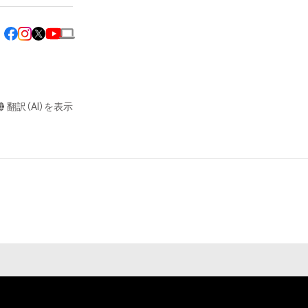
以外の第三者に送
信等を目的とする
きません。

はできません（無
翻訳（AI）を表示
きません。また、
の画像と組み合わ
せん。

新案権、商標権、
し、又はそれらの
コンテンツの作成
の知的財産権の保
作成者等」といい
ンツにかかる知的
法利用の範囲を超
変、公開、配布、