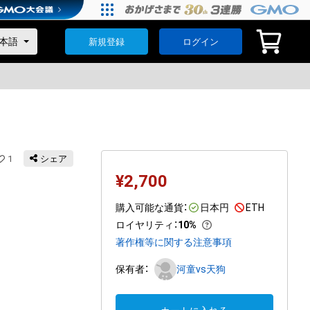
新規登録
ログイン
1
シェア
¥
2,700
購入可能な通貨：
日本円
ETH
ロイヤリティ
：
10%
著作権等に関する注意事項
保有者：
河童vs天狗