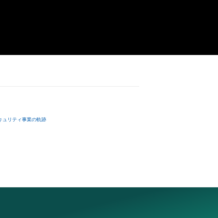
行うことはできま
俗や法令に反する
以下「作成者」と
させていただきま
却者、保有者、そ
因で発生したもの
とします。
キュリティ事業の軌跡