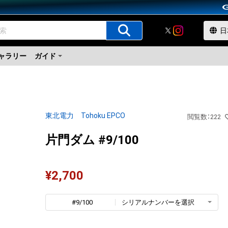
ャラリー
ガイド
東北電力 Tohoku EPCO
閲覧数
：
222
片門ダム #9/100
¥
2,700
#9/100
シリアルナンバーを選択