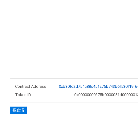
Contract Address
0xb30fc2d754c88c451275b743b6f530f19f6
Token ID
0x00000000375b0000051d0000001
審査済