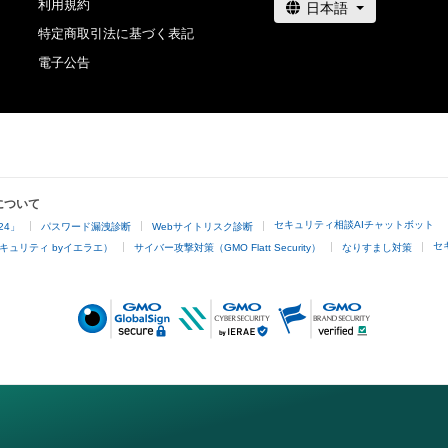
利用規約
逆コンパイルを含みますが、これに限定されません。）を
特定商取引法に基づく表記
せん。

電子公告
・本コンテンツについては、この注意事項のほか、公序良
利用またはそのおそれのある利用など、東北電力株式会社（
いいます）が不適切であると判断した場合、利用をお断り
す。

・本アイテムの購入、売却および利用に関して、購入者、売
の他第三者が損害を被った場合、その損害がいかなる原
であっても、作成者等は、何らの法的責任も負わないもの
について
セキュリティ相談AIチャットボット
24」
パスワード漏洩診断
Webサイトリスク診断
セ
キュリティ byイエラエ）
サイバー攻撃対策（GMO Flatt Security）
なりすまし対策