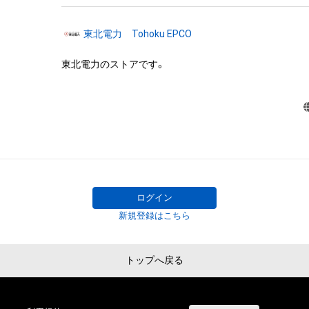
＜アイテムに関する注意事項＞

・方法を問わず、本コンテンツのデジタルデータを保有者
東北電力 Tohoku EPCO
信、配布ないし譲渡することはできません（第三者への送
デジタルデータの複製も不可）。

・有償・無償問わず、本コンテンツを商用利用することはで
・本コンテンツを利用してグッズを制作し、配布すること
償配布も不可）。

・本コンテンツを利用して二次創作物を制作することはで
各本適法利用にあたり、本コンテンツの色を変えたり、他
せるなど、本コンテンツに変更・改変を加えることはできま
・本コンテンツにかかる知的財産権（著作権、特許権、実用
意匠権その他の知的財産権を意味し、それらの権利を取得
権利の登録を受ける権利を含みます。以下同じ。）は、本
ログイン
者（以下に定義します）、著作権者、著作隣接権者、その他
新規登録はこちら
有者またはその管理委託を受けている者（以下あわせて「
ます）によって留保されています。

そのため、本アイテムを保有していたとしても、本コンテ
トップへ戻る
財産権を有することを意味しません。

・本コンテンツの作成者等からの事前の同意なしに、本適
えた利用行為、知的財産権を侵害するおそれのある行為（改