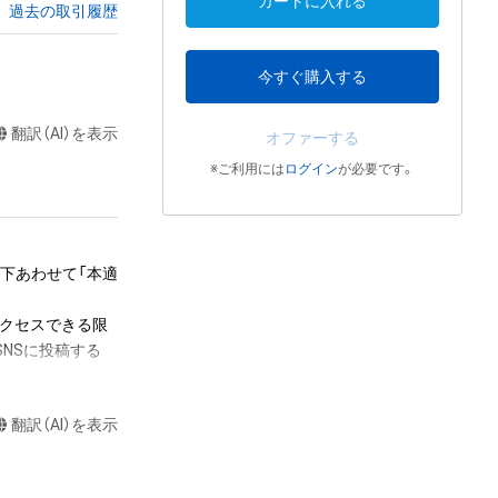
カートに入れる
過去の取引履歴
今すぐ購入する
翻訳（AI）を表示
オファーする
※ご利用には
ログイン
が必要です。
下あわせて「本適
アクセスできる限
NSに投稿する

イトに投稿する

翻訳（AI）を表示
有者個人が利用す