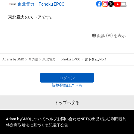
＜アイテムに関する注意事項＞

東北電力 Tohoku EPCO
・方法を問わず、本コンテンツのデジタルデータを保有者以外の
第三者に送信、配布ないし譲渡することはできません（第三者へ
の送信等を目的とするデジタルデータの複製も不可）。

・有償・無償問わず、本コンテンツを商用利用することはできま
翻訳（AI）を表示
せん。

・本コンテンツを利用してグッズを制作し、配布することはでき
ません（無償配布も不可）。

・本コンテンツを利用して二次創作物を制作することはできま
Adam byGMO
その他
東北電力 Tohoku EPCO
宮下ダム_No.1
せん。また、各本適法利用にあたり、本コンテンツの色を変えた
り、他の画像と組み合わせるなど、本コンテンツに変更・改変を
加えることはできません。

ログイン
・本コンテンツにかかる知的財産権（著作権、特許権、実用新案
新規登録はこちら
権、商標権、意匠権その他の知的財産権を意味し、それらの権利
を取得し、又はそれらの権利の登録を受ける権利を含みます。
トップへ戻る
以下同じ。）は、本コンテンツの作成者（以下に定義します）、著
作権者、著作隣接権者、その他の知的財産権の保有者またはその
Adam byGMOについて
管理委託を受けている者（以下あわせて「作成者等」といいます）
ヘルプ
お問い合わせ
NFTの出品（法人）
利用規約
特定商取引法に基づく表記
電子公告
によって留保されています。

そのため、本アイテムを保有していたとしても、本コンテンツに