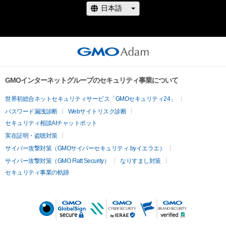
かかる知的財産権を有することを意味しません。

・本コンテンツの作成者等からの事前の同意なしに、本適法利用
の範囲を超えた利用行為、知的財産権を侵害するおそれのある
行為（改変、公開、配布、逆コンパイルを含みますが、これに限定
されません。）を行うことはできません。

・本コンテンツについては、この注意事項のほか、公序良俗や法
令に反する利用またはそのおそれのある利用など、東北電力株
GMOインターネットグループのセキュリティ事業について
式会社（以下「作成者」といいます）が不適切であると判断した場
世界初総合ネットセキュリティサービス「GMOセキュリティ24」
合、利用をお断りさせていただきます。

パスワード漏洩診断
Webサイトリスク診断
・本アイテムの購入、売却および利用に関して、購入者、売却者、
セキュリティ相談AIチャットボット
保有者、その他第三者が損害を被った場合、その損害がいかなる
実在証明・盗聴対策
原因で発生したものであっても、作成者等は、何らの法的責任も
サイバー攻撃対策（GMOサイバーセキュリティ byイエラエ）
負わないものとします。
サイバー攻撃対策（GMO Flatt Security）
なりすまし対策
セキュリティ事業の軌跡