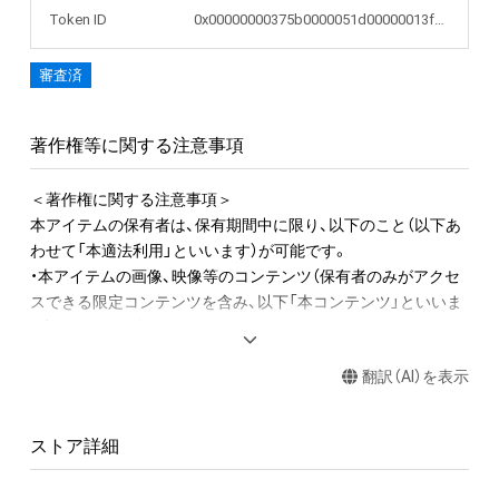
Token ID
0x00000000375b0000051d00000013f6c1
審査済
著作権等に関する注意事項
＜著作権に関する注意事項＞

本アイテムの保有者は、保有期間中に限り、以下のこと（以下あ
わせて「本適法利用」といいます）が可能です。

・本アイテムの画像、映像等のコンテンツ（保有者のみがアクセ
スできる限定コンテンツを含み、以下「本コンテンツ」といいま
す）をSNSに投稿する

・本コンテンツをSNSのアイコンに設定する

翻訳（AI）を表示
・本コンテンツの全部、もしくは一部やキャプチャを動画サイト
に投稿する

・本コンテンツを印刷したポスターを部屋に飾るなど、保有者個
ストア詳細
人が利用する目的でグッズを制作する
