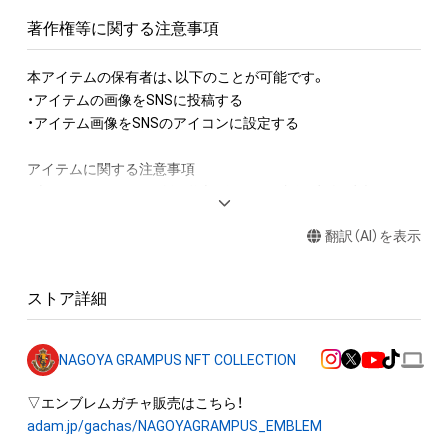
著作権等に関する注意事項
本アイテムの保有者は、以下のことが可能です。

・アイテムの画像をSNSに投稿する

・アイテム画像をSNSのアイコンに設定する

アイテムに関する注意事項

・本アイテムに関する創作物(画像および映像、音楽、商標または
ロゴ等を含みますがこれらに限られません。) にかかる知的財
翻訳（AI）を表示
産権(著作権、特許権、実用新案権、商標権、意匠権その他の知的
財産権(それらの権利を取得し、又はそれらの権利につき登録等
を出願する権利を含みます。) を意味します。) は、本アイテム
ストア詳細
の著作権を有する方、著作隣接権の権利者またはその管理委託
を受けている者によって保護されています。

そのため、本アイテムを保有していたとしても、本アイテムに関
NAGOYA GRAMPUS NFT COLLECTION
する創作物にかかる知的財産権を有することを意味しません。

・本アイテムの著作権を有する方、著作隣接権の権利者またはそ
の管理委託を受けている者からの事前の同 意なしに、上記の
adam.jp/gachas/NAGOYAGRAMPUS_EMBLEM
「本アイテムの保有者が有する権利」の範囲を超えた行為、知的