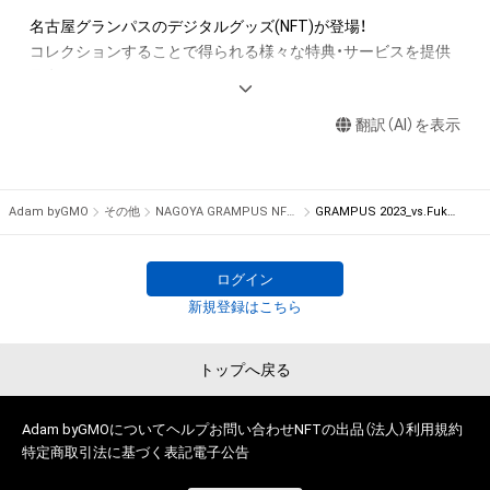
財産権を侵害するおそれのある行為(改変、公開、配布、逆コンパ
名古屋グランパスのデジタルグッズ(NFT)が登場！

イル、リバースエンジニアリングを含みますが、これに限定され
コレクションすることで得られる様々な特典・サービスを提供
ません。) を行うことはできません。

予定。

・本アイテムに関する創作物の利用については、公序良俗や法令
に反する利用またはその恐れのある利用など、作成者が不適切
翻訳（AI）を表示
世界に一つしかない名古屋グランパスのNFT COLLECTIONをゲ
であると判断した場合、利用をお断りさせていただきます。

ットしよう！
本アイテムに関するお問い合わせ先

Adam byGMO
その他
NAGOYA GRAMPUS NFT COLLECTION
GRAMPUS 2023_vs.Fukuoka
株式会社名古屋グランパスエイト

nftcollection@nagoya-grampus-eight.co.jp
ログイン
新規登録はこちら
トップへ戻る
Adam byGMOについて
ヘルプ
お問い合わせ
NFTの出品（法人）
利用規約
特定商取引法に基づく表記
電子公告