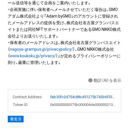
ール送信等を通じて企画をご案内いたします。

・企画実施に伴い保有者へメールさせていただく場合は、GMO
アダム株式会社より「Adam byGMO」のアカウントに登録され
たメールアドレスの提供を受け、株式会社名古屋グランパスエ
イトまたは同社NFTサポートパートナーであるGMO NIKKO株式
会社よりお送りいたします。

・保有者のメールアドレスは、株式会社名古屋グランパスエイト
（
nagoya-grampus.jp/privacypolicy/
）、GMO NIKKO株式会社
（
www.koukoku.jp/privacy/
）」が定めるプライバシーポリシーに
則り、厳重に管理いたします。
翻訳（AI）を表示
Contract Address
0xb30fc2d754c88c451275b743b6f530f19f643683
Token ID
0x00000000375b000004de000000213527
審査済