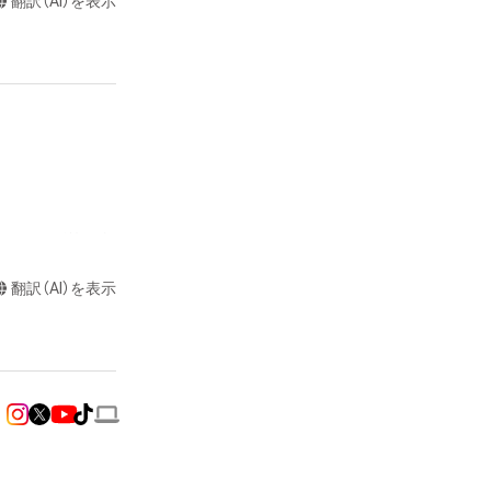
翻訳（AI）を表示
またはロゴ等を含
作権、特許権、実
翻訳（AI）を表示
利を取得し、又は
意味します。) 
またはその管理委
ムに関する創作物
たはその管理委託
イテムの保有者が