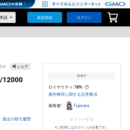
新規登録
ログイン
0
シェア
保有中
/12000
ロイヤリティ
：
10%
著作権等に関する注意事項
保有者：
Fujiwara
過去の取引履歴
オファーする
※ご利用には
ログイン
が必要です。