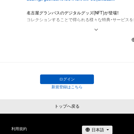
有する権利」の範囲を超えた行為、知的財産権を侵害する
(改変、公開、配布、逆コンパイル、リバースエンジニアリ
名古屋グランパスのデジタルグッズ(NFT)が登場！

これに限定されません。) を行うことはできません。

コレクションすることで得られる様々な特典・サービスを提
・本アイテムに関する創作物の利用については、公序良俗
用またはその恐れのある利用など、作成者が不適切である
世界に一つしかない名古屋グランパスのNFT COLLECTI
利用をお断りさせていただきます。

う！
本アイテムに関するお問い合わせ先

株式会社名古屋グランパスエイト

nftcollection@nagoya-grampus-eight.co.jp
ログイン
新規登録はこちら
トップへ戻る
利用規約