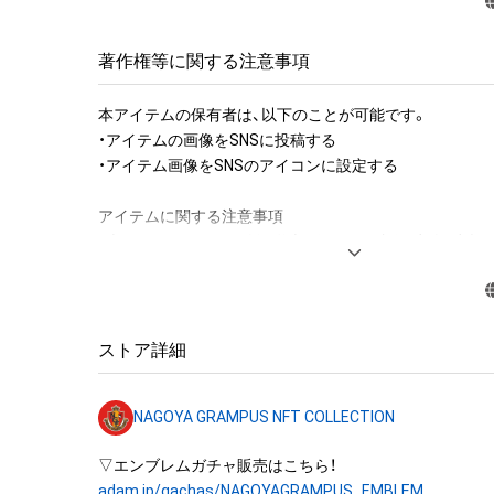
著作権等に関する注意事項
本アイテムの保有者は、以下のことが可能です。

・アイテムの画像をSNSに投稿する

・アイテム画像をSNSのアイコンに設定する

アイテムに関する注意事項

・本アイテムに関する創作物(画像および映像、音楽、商標
みますがこれらに限られません。) にかかる知的財産権(著
用新案権、商標権、意匠権その他の知的財産権(それらの権
それらの権利につき登録等を出願する権利を含みます。) を
は、本アイテムの著作権を有する方、著作隣接権の権利者
ストア詳細
託を受けている者によって保護されています。

そのため、本アイテムを保有していたとしても、本アイテ
NAGOYA GRAMPUS NFT COLLECTION
にかかる知的財産権を有することを意味しません。

・本アイテムの著作権を有する方、著作隣接権の権利者ま
を受けている者からの事前の同 意なしに、上記の「本ア
adam.jp/gachas/NAGOYAGRAMPUS_EMBLEM