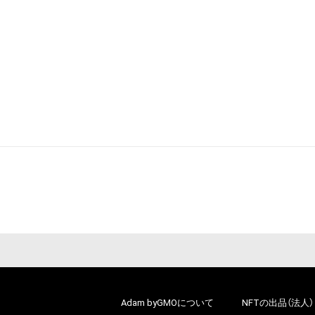
Adam byGMOについて
NFTの出品（法人）