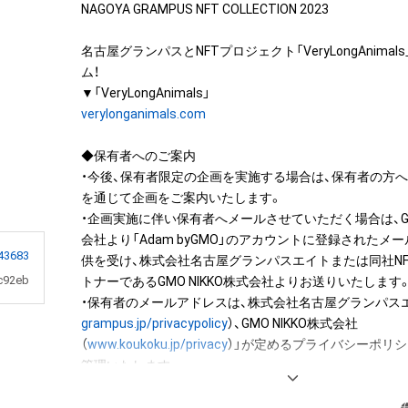
NAGOYA GRAMPUS NFT COLLECTION 2023

名古屋グランパスとNFTプロジェクト「VeryLongAnima
ム！

verylonganimals.com
◆保有者へのご案内

・今後、保有者限定の企画を実施する場合は、保有者の方
を通じて企画をご案内いたします。

・企画実施に伴い保有者へメールさせていただく場合は、G
会社より「Adam byGMO」のアカウントに登録されたメ
43683
供を受け、株式会社名古屋グランパスエイトまたは同社N
c92eb
トナーであるGMO NIKKO株式会社よりお送りいたします。
・保有者のメールアドレスは、株式会社名古屋グランパス
grampus.jp/privacypolicy
）、GMO NIKKO株式会社
（
www.koukoku.jp/privacy
）」が定めるプライバシーポリシ
管理いたします。