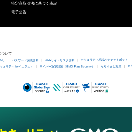
特定商取引法に基づく表記
電子公告
について
セキュリティ相談AIチャットボット
24」
パスワード漏洩診断
Webサイトリスク診断
セ
キュリティ byイエラエ）
サイバー攻撃対策（GMO Flatt Security）
なりすまし対策