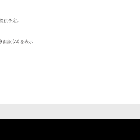
おそれのある行為
ングを含みますが、
供予定。

や法令に反する利
と判断した場合、
ONをゲットしよ
翻訳（AI）を表示