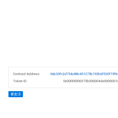
Contract Address
0xb30fc2d754c88c451275b743b6f530f19f6
Token ID
0x00000000375b000004de0000001
審査済