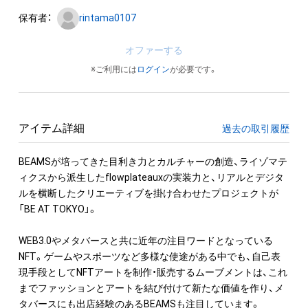
保有者：
rintama0107
オファーする
※ご利用には
ログイン
が必要です。
アイテム詳細
過去の取引履歴
BEAMSが培ってきた目利き力とカルチャーの創造、ライゾマテ
ィクスから派生したflowplateauxの実装力と、リアルとデジタ
ルを横断したクリエーティブを掛け合わせたプロジェクトが
「BE AT TOKYO」。

WEB3.0やメタバースと共に近年の注目ワードとなっている
NFT。ゲームやスポーツなど多様な使途がある中でも、自己表
現手段としてNFTアートを制作・販売するムーブメントは、これ
までファッションとアートを結び付けて新たな価値を作り、メ
タバースにも出店経験のあるBEAMSも注目しています。
