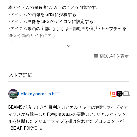
本アイテムの保有者は、以下のことが可能です。

・アイテムの画像を SNS に投稿する

・アイテム画像を SNS のアイコンに設定する

・アイテム動画の全部、もしくは一部動画や音声・キャプチャを 
SNS や動画サイトにアッ

プロードする行為

・アイテムの画像を印刷して部屋に飾る

翻訳（AI）を表示
・アイテムの画像を使用してメッセージカードを制作し友達に
送る

・アイテム画像を使用し、個人利用する用のグッズや商品を制作
ストア詳細
する

・アイテム画像を使用し、グッズや商品を制作して有料販売、お
よび無料配布をする

Hello my name is NFT
・アイテム画像を使用した二次創作物（ご自身で描いたイラスト
など）を作成する

BEAMSが培ってきた目利き力とカルチャーの創造、ライゾマテ
ィクスから派生したflowplateauxの実装力と、リアルとデジタ
アイテムに関する注意事項

ルを横断したクリエーティブを掛け合わせたプロジェクトが
・本アイテムに関する創作物(画像および映像、音楽、商標または
「BE AT TOKYO」。

ロゴ等を含みますがこれ
