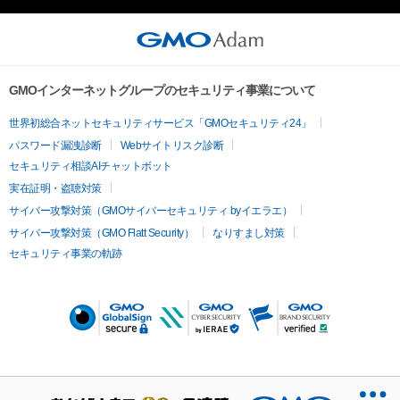
方、著作隣接権の権利者またはその管理委託を受けている者は、
何らの法的責任も負わないものとします。

このアイテムに関するお問い合わせ先

GMOインターネットグループのセキュリティ事業について
世界初総合ネットセキュリティサービス「GMOセキュリティ24」
パスワード漏洩診断
Webサイトリスク診断
セキュリティ相談AIチャットボット
実在証明・盗聴対策
サイバー攻撃対策（GMOサイバーセキュリティ byイエラエ）
サイバー攻撃対策（GMO Flatt Security）
なりすまし対策
セキュリティ事業の軌跡