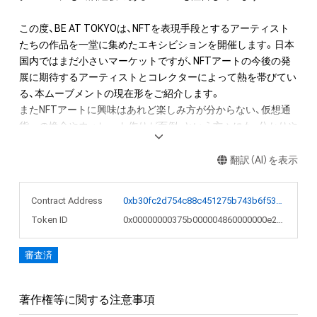
この度、BE AT TOKYOは、NFTを表現手段とするアーティスト
たちの作品を一堂に集めたエキシビションを開催します。日本
国内ではまだ小さいマーケットですが、NFTアートの今後の発
展に期待するアーティストとコレクターによって熱を帯びてい
る、本ムーブメントの現在形をご紹介します。

またNFTアートに興味はあれど楽しみ方が分からない、仮想通
貨への換金やウォレット作りが面倒、という方々にも、分かりや
すく楽しめる構成になる予定です。

翻訳（AI）を表示
本NFTはイベント来場者限定のNFTです。
Contract Address
0xb30fc2d754c88c451275b743b6f530f19f643683
Token ID
0x00000000375b000004860000000e20ce
審査済
著作権等に関する注意事項