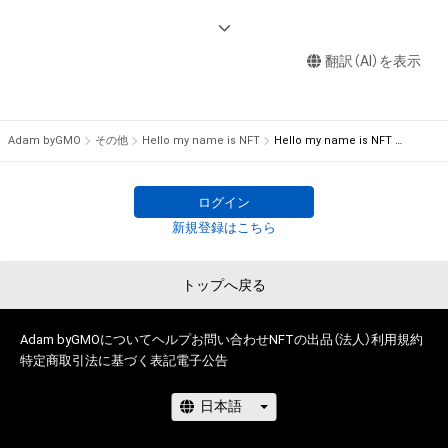
らに限られません。)にかかる知的財産権(著作権、特許権、実用
WEB3.0やメタバースと共に近年の注目ワードとなっている
新案権、商標権、意匠権そ

NFT。ゲームやスポーツなど多様な使途がある中でも、自己表
の他の知的財産権(それらの権利を取得し、又はそれらの権利に
翻訳（AI）を表示
現手段としてNFTアートを制作・販売するムーブメントは、これ
つき登録等を出願する権利

までファッションとアートを結び付けて新たな価値を作り、メ
を含みます。)を意味します。)は、本アイテムの制作者によって
タバースにも出店経験のあるBEAMSも注目しています。

保護されています。そのため、本アイテムを保有していたとし
Adam byGMO
その他
Hello my name is NFT
Hello my name is NFT 来場記念NFT
ても、本アイテムに関する創作物にかかる知的財産権を有する
この度、BE AT TOKYOは、NFTを表現手段とするアーティスト
ことを意味しません。

たちの作品を一堂に集めたエキシビションを開催します。日本
・本アイテムの制作者からの事前の同意なしに、上記の「本アイ
国内ではまだ小さいマーケットですが、NFTアートの今後の発
ログイン
テムの保有者が有する権利」の範囲を超えた行為、知的財産権を
展に期待するアーティストとコレクターによって熱を帯びてい
新規登録はこちら
侵害するおそれのある行為(改変、公開、配布、逆コンパイル、リ
る、本ムーブメントの現在形をご紹介します。

バースエンジニアリングを含みますが、これに限定されませ
またNFTアートに興味はあれど楽しみ方が分からない、仮想通
トップへ戻る
ん。)を行うことはできません。

貨への換金やウォレット作りが面倒、という方々にも、分かりや
・本アイテムに関する創作物の利用については、公序良俗や法令
すく楽しめる構成になる予定です。
に反する利用またはその恐れのある利用など、作成者が不適切
Adam byGMOについて
ヘルプ
お問い合わせ
NFTの出品（法人）
利用規約
であると判断した場合、利用をお断りさせていただきます。

特定商取引法に基づく表記
電子公告
・本アイテムの購入、売却および利用に関して、購入者、売却者、
保有者、その他第三者が損害を被った場合、その損害がいかなる
原因で発生したものであっても、本アイテムの著作権を有する