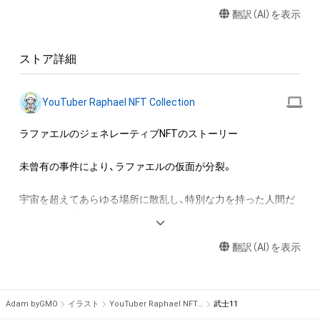
翻訳（AI）を表示
※入場料等の収益が発生する場合も展示可能ですが、事前にご
相談ください。

ストア詳細
アイテムに関する注意事項

・本アイテムに関する創作物(画像および映像、音楽、商標または
ロゴ等を含みますがこれらに限られません。)にかかる知的財産
YouTuber Raphael NFT Collection
権(著作権、特許権、実用新案権、商標権、意匠権その他の知的財
産権(それらの権利を取得し、又はそれらの権利につき登録等を
ラファエルのジェネレーティブNFTのストーリー

出願する権利を含みます。)を意味します。)は、本アイテムの著
作権を有する方、著作隣接権の権利者またはその管理委託を受
未曾有の事件により、ラファエルの仮面が分裂。

けている者によって保護されています。そのため、本アイテム
を保有していたとしても、本アイテムに関する創作物にかかる
宇宙を超えてあらゆる場所に散乱し、特別な力を持った人間だ
知的財産権を有することを意味しません。

けがそれを手にすることが出来るようになった。

・本アイテムの著作権を有する方、著作隣接権の権利者またはそ
分裂したラファエルの仮面には不思議なパワーがあり、仮面を
の管理委託を受けている者からの事前の同意なしに、上記の「本
翻訳（AI）を表示
装着している人同士で繋がり意思疎通をすることができるそう
アイテムの保有者が有する権利」の範囲を超えた行為、知的財産
だ。

権を侵害するおそれのある行為(改変、公開、配布、逆コンパイ
ル、リバースエンジニアリングを含みますが、これに限定されま
そこでラファエルから全人類全宇宙人に指令が。

Adam byGMO
イラスト
YouTuber Raphael NFT Collection
武士11
せん。)を行うことはできません。

「仮面を手にしたものが協力してバーチャル上にかつてないテ