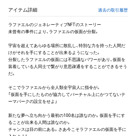
アイテム詳細
過去の取引履歴
ラファエルのジェネレーティブNFTのストーリー

未曾有の事件により、ラファエルの仮面が分裂。

宇宙を超えてあらゆる場所に散乱し、特別な力を持った人間だ
けがそれを手にすることが出来るようになった。

分裂したラファエルの仮面には不思議なパワーがあり、仮面を
装着している人同士で繋がり意思疎通をすることができるそう
だ。

そこでラファエルから全人類全宇宙人に指令が。

「仮面を手にしたものが協力してバーチャル上にかつてないテ
ーマパークの設立をせよ」

新たな夢へ立ち向かう最初の100名は誰なのか。仮面を手にす
ることが出来る人間は誰なのか。

チャンスは目の前にある。さあ今こそラファエルの仮面を手に