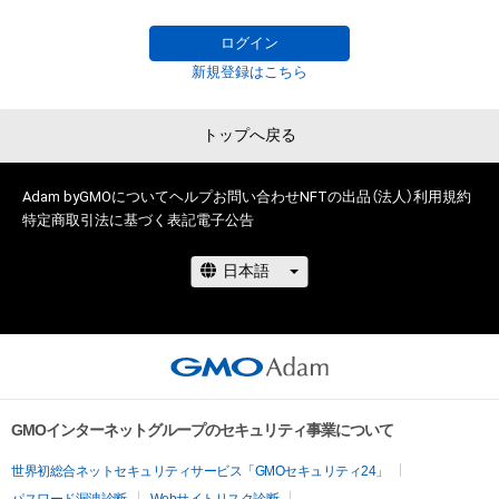
・本アイテムに関する創作物の利用については、公序良俗や法令
ーマパークの設立をせよ」

に反する利用またはその恐れのある利用など、作成者が不適切
ログイン
であると判断した場合、利用をお断りさせていただきます。

新たな夢へ立ち向かう最初の100名は誰なのか。仮面を手にす
新規登録はこちら
・本アイテムの購入、売却および利用に関して、購入者、売却者、
ることが出来る人間は誰なのか。

保有者、その他第三者が損害を被った場合、その損害がいかなる
チャンスは目の前にある。さあ今こそラファエルの仮面を手に
トップへ戻る
原因で発生したものであっても、本アイテムの著作権を有する
入れよう！

方、著作隣接権の権利者またはその管理委託を受けている者は、
何らの法的責任も負わないものとします。

購入者限定チャットはLINEのオープンチャットになります

Adam byGMOについて
ヘルプ
お問い合わせ
NFTの出品（法人）
利用規約
特定商取引法に基づく表記
電子公告
このアイテムに関するお問い合わせ先

line.me/ti/g2/TwnXrs5wf1e80ltC3KBb52TvSOwO2zxELYbnf
cxo@stars-pr.com
Q?
utm_source=invitation&utm_medium=link_copy&utm_camp
aign=default
GMOインターネットグループのセキュリティ事業について
世界初総合ネットセキュリティサービス「GMOセキュリティ24」
パスワード漏洩診断
Webサイトリスク診断