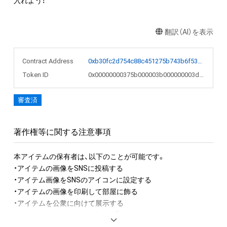
入れよう！
翻訳（AI）を表示
Contract Address
0xb30fc2d754c88c451275b743b6f530f19f643683
Token ID
0x00000000375b000003b000000003ddda
審査済
著作権等に関する注意事項
本アイテムの保有者は、以下のことが可能です。

・アイテムの画像をSNSに投稿する

・アイテム画像をSNSのアイコンに設定する

・アイテムの画像を印刷して部屋に飾る

・アイテムを公衆に向けて展示する

その際の必須掲示事項は以下の通りです。

「作品名」
