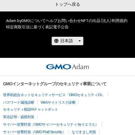
トップへ戻る
Adam byGMOについて
ヘルプ
お問い合わせ
NFTの出品（法人）
利用規約
特定商取引法に基づく表記
電子公告
GMOインターネットグループのセキュリティ事業について
世界初総合ネットセキュリティサービス「GMOセキュリティ24」
パスワード漏洩診断
Webサイトリスク診断
セキュリティ相談AIチャットボット
実在証明・盗聴対策
サイバー攻撃対策（GMOサイバーセキュリティ byイエラエ）
サイバー攻撃対策（GMO Flatt Security）
なりすまし対策