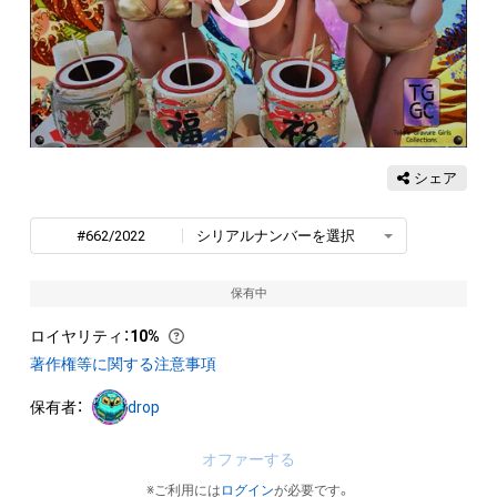
シェア
#662/2022
シリアルナンバーを選択
保有中
ロイヤリティ
：
10%
著作権等に関する注意事項
保有者：
drop
オファーする
※ご利用には
ログイン
が必要です。