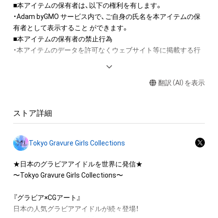
■本アイテムの保有者は、以下の権利を有します。 

・Adam byGMO サービス内で、ご自身の氏名を本アイテムの保
有者として表示すること ができます。

■本アイテムの保有者の禁止行為

・本アイテムのデータを許可なくウェブサイト等に掲載する行
為

（本アイテムの作成者または第三者のライセンス保有者が認め
翻訳（AI）を表示
た場合を除く）

・本アイテムを商用利用する行為

・本アイテムを加工・複製する行為

ストア詳細
■本アイテムに関する注意事項 

・本アイテムに関する創作物の利用については、公序良俗や法令
Tokyo Gravure Girls Collections
に反する利用またはその恐れのある利用など、作成者が不適切
であると判断した場合、利用をお断りさせていただきます。 

★日本のグラビアアイドルを世界に発信★

・本アイテムの購入、売却および利用に関して、購入者、売却者、
〜Tokyo Gravure Girls Collections〜

保有者、その他第三者が損害を被った場合、その損害がいかなる
原因で発生したものであっても、本アイテムの作成者または第
『グラビア×CGアート』

三者のライセンス保有者は、何らの法的責任も負わないものと
日本の人気グラビアアイドルが続々登場！
