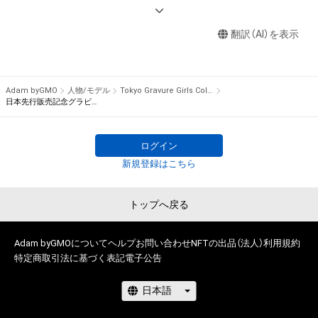
します。

セクシーとCGアートが融合する動くデジタルトレーディング
カード！

【このアイテムに関するお問い合わせ先】

翻訳（AI）を表示
tggc-nftart@ax-on.co.jp
twitter.com/tggc2022
Adam byGMO
人物/モデル
Tokyo Gravure Girls Collections
日本先行販売記念グラビアCGアート
ログイン
新規登録はこちら
トップへ戻る
Adam byGMOについて
ヘルプ
お問い合わせ
NFTの出品（法人）
利用規約
特定商取引法に基づく表記
電子公告