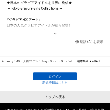
であると判断した場合、利用をお断りさせていただきます。 

★日本のグラビアアイドルを世界に発信★

・本アイテムの購入、売却および利用に関して、購入者、売却者、
〜Tokyo Gravure Girls Collections〜

保有者、その他第三者が損害を被った場合、その損害がいかなる
原因で発生したものであっても、本アイテムの作成者または第
『グラビア×CGアート』

三者のライセンス保有者は、何らの法的責任も負わないものと
日本の人気グラビアアイドルが続々登場！

します。

セクシーとCGアートが融合する動くデジタルトレーディング
カード！

【このアイテムに関するお問い合わせ先】

翻訳（AI）を表示
tggc-nftart@ax-on.co.jp
twitter.com/tggc2022
Adam byGMO
人物/モデル
Tokyo Gravure Girls Collections
橋本梨菜 ★★RA-1
ログイン
新規登録はこちら
トップへ戻る