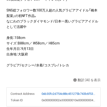
SNS総フォロワー数100万人超の人気グラビアアイドル「橋本
梨菜」の初NFT作品。

なにわのブラックダイヤモンド/日本一黒いグラビアアイドル
として活躍中

身長：158cm

サイズ：B88cm／ W58cm／ H85cm

生年月日：9月13日

出身地：大阪府

グラビア/セクシー/水着/コスプレ/トレカ
翻訳（AI）を表示
Contract Address
0xb30fc2d754c88c451275b743b6f530f19f643683
Token ID
0x000000002e300000010e0000000040bc