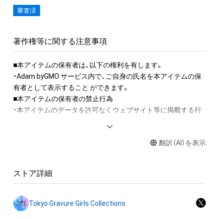
審査済
著作権等に関する注意事項
■本アイテムの保有者は、以下の権利を有します。 

・Adam byGMO サービス内で、ご自身の氏名を本アイテムの保
有者として表示すること ができます。

■本アイテムの保有者の禁止行為

・本アイテムのデータを許可なくウェブサイト等に掲載する行
為

（本アイテムの作成者または第三者のライセンス保有者が認め
翻訳（AI）を表示
た場合を除く）

・本アイテムを商用利用する行為

・本アイテムを加工・複製する行為

ストア詳細
■本アイテムに関する注意事項 

・本アイテムに関する創作物の利用については、公序良俗や法令
Tokyo Gravure Girls Collections
に反する利用またはその恐れのある利用など、作成者が不適切