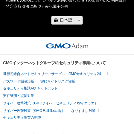
Adam byGMOについて
ヘルプ
お問い合わせ
NFTの出品（法人）
利用規約
特定商取引法に基づく表記
電子公告
GMOインターネットグループのセキュリティ事業について
世界初総合ネットセキュリティサービス「GMOセキュリティ24」
パスワード漏洩診断
Webサイトリスク診断
セキュリティ相談AIチャットボット
実在証明・盗聴対策
サイバー攻撃対策（GMOサイバーセキュリティ byイエラエ）
サイバー攻撃対策（GMO Flatt Security）
なりすまし対策
セキュリティ事業の軌跡