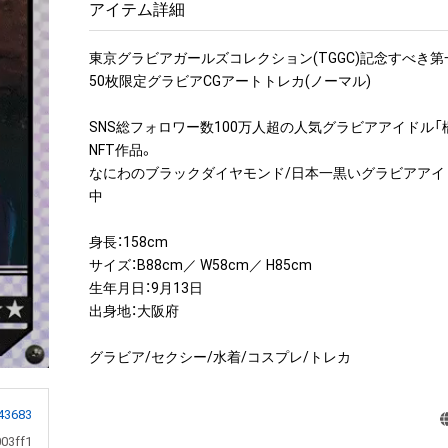
アイテム詳細
東京グラビアガールズコレクション(TGGC)記念すべき第一
50枚限定グラビアCGアートトレカ(ノーマル)

SNS総フォロワー数100万人超の人気グラビアアイドル「
NFT作品。

なにわのブラックダイヤモンド/日本一黒いグラビアアイ
中

身長：158cm

サイズ：B88cm／ W58cm／ H85cm

生年月日：9月13日

出身地：大阪府

グラビア/セクシー/水着/コスプレ/トレカ
43683
03ff1