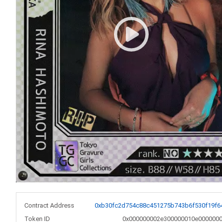
Contract Address
0xb30fc2d754c88c451275b743b6f530f19f6
Token ID
0x000000002e300000010e0000000