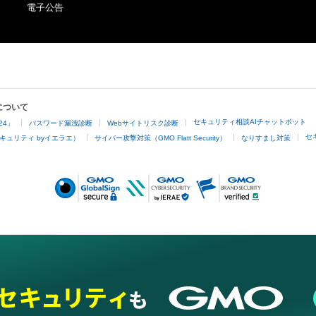
電子公告
について
セキュリティ相談AIチャットボット
24」
パスワード漏洩診断
Webサイトリスク診断
セ
キュリティ byイエラエ）
サイバー攻撃対策（GMO Flatt Security）
なりすまし対策