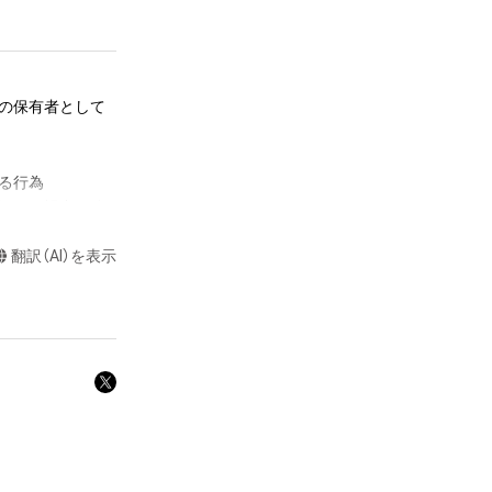
テムの保有者として
る行為

認めた場合を除
翻訳（AI）を表示
や法令に反する利
と判断した場合、
却者、保有者、そ
因で発生したもの
ス保有者は、何ら