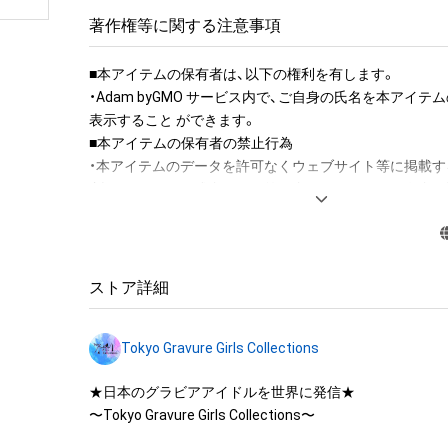
著作権等に関する注意事項
■本アイテムの保有者は、以下の権利を有します。 

・Adam byGMO サービス内で、ご自身の氏名を本アイ
表示すること ができます。

■本アイテムの保有者の禁止行為

・本アイテムのデータを許可なくウェブサイト等に掲載す
（本アイテムの作成者または第三者のライセンス保有者が
く）

・本アイテムを商用利用する行為

・本アイテムを加工・複製する行為

ストア詳細
■本アイテムに関する注意事項 

・本アイテムに関する創作物の利用については、公序良俗
Tokyo Gravure Girls Collections
用またはその恐れのある利用など、作成者が不適切である
利用をお断りさせていただきます。 

★日本のグラビアアイドルを世界に発信★

・本アイテムの購入、売却および利用に関して、購入者、売
〜Tokyo Gravure Girls Collections〜

の他第三者が損害を被った場合、その損害がいかなる原
であっても、本アイテムの作成者または第三者のライセン