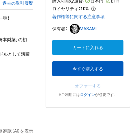
購入可能な通貨：
日本円
ETH
過去の取引履歴
ロイヤリティ
：
10%
著作権等に関する注意事項
弾！

保有者：
MASAMI
橋本梨菜」の初
カートに入れる
ドルとして活躍
今すぐ購入する
オファーする
※ご利用には
ログイン
が必要です。
翻訳（AI）を表示