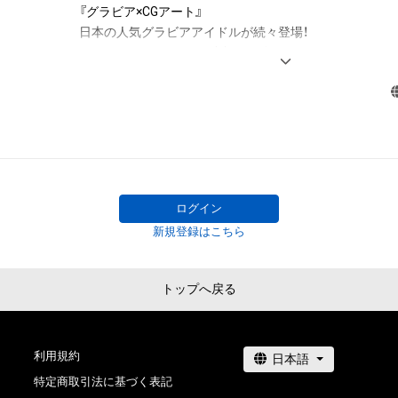
『グラビア×CGアート』

の法的責任も負わないものとします。

日本の人気グラビアアイドルが続々登場！

セクシーとCGアートが融合する動くデジタルトレーディン
【このアイテムに関するお問い合わせ先】

tggc-nftart@ax-on.co.jp
twitter.com/tggc2022
ログイン
新規登録はこちら
トップへ戻る
利用規約
特定商取引法に基づく表記