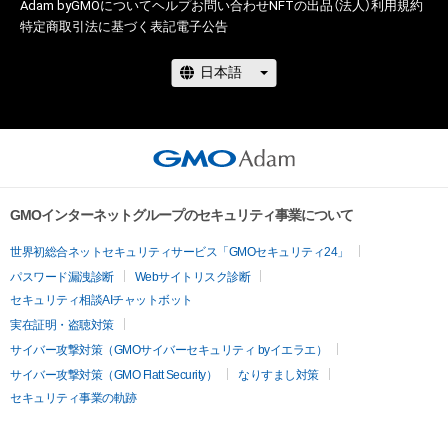
Adam byGMOについて
ヘルプ
お問い合わせ
NFTの出品（法人）
利用規約
特定商取引法に基づく表記
電子公告
GMOインターネットグループのセキュリティ事業について
世界初総合ネットセキュリティサービス「GMOセキュリティ24」
パスワード漏洩診断
Webサイトリスク診断
セキュリティ相談AIチャットボット
実在証明・盗聴対策
サイバー攻撃対策（GMOサイバーセキュリティ byイエラエ）
サイバー攻撃対策（GMO Flatt Security）
なりすまし対策
セキュリティ事業の軌跡