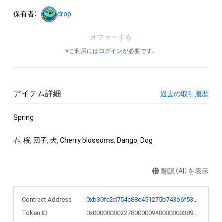
保有者：
drop
オファーする
※ご利用には
ログイン
が必要です。
アイテム詳細
過去の取引履歴
Spring

春, 桜, 団子, 犬, Cherry blossoms, Dango, Dog
翻訳（AI）を表示
Contract Address
0xb30fc2d754c88c451275b743b6f530f19f643683
Token ID
0x0000000022780000094800000038941d