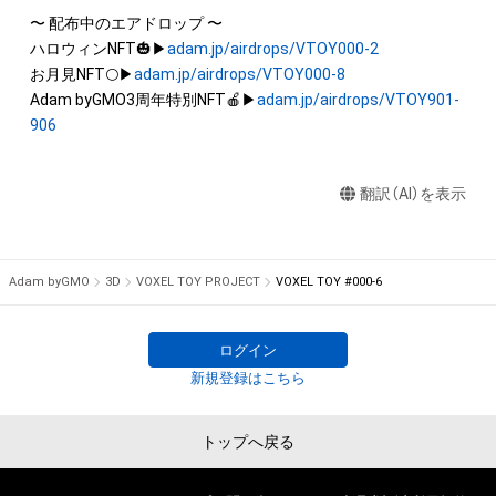
を保有していたとしても、本アイテムに関する創作物にかかる
〜 配布中のエアドロップ 〜

知的財産権を有することを意味しません。

ハロウィンNFT🎃▶
adam.jp/airdrops/VTOY000-2
・本アイテムの著作権を有する方、著作隣接権の権利者またはそ
お月見NFT🌕▶
adam.jp/airdrops/VTOY000-8
の管理委託を受けている者からの事前の同意なしに、上記の「本
Adam byGMO3周年特別NFT🍎▶
adam.jp/airdrops/VTOY901-
アイテムの保有者が有する権利」の範囲を超えた行為、知的財産
906
権を侵害するおそれのある行為(改変、公開、配布、逆コンパイ
ル、リバースエンジニアリングを含みますが、これに限定されま
翻訳（AI）を表示
せん。)を行うことはできません。

・本アイテムに関する創作物の利用については、公序良俗や法令
に反する利用またはその恐れのある利用など、作成者が不適切
Adam byGMO
3D
VOXEL TOY PROJECT
VOXEL TOY #000-6
ログイン
新規登録はこちら
トップへ戻る