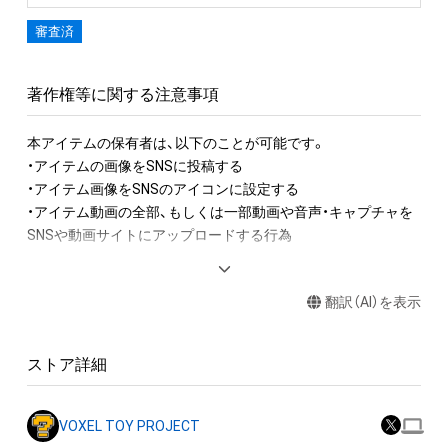
審査済
著作権等に関する注意事項
本アイテムの保有者は、以下のことが可能です。

・アイテムの画像をSNSに投稿する

・アイテム画像をSNSのアイコンに設定する

・アイテム動画の全部、もしくは一部動画や音声・キャプチャを
SNSや動画サイトにアップロードする行為

アイテムに関する注意事項

翻訳（AI）を表示
・本アイテムに関する創作物(画像および映像、音楽、商標または
ロゴ等を含みますがこれらに限られません。)にかかる知的財産
権(著作権、特許権、実用新案権、商標権、意匠権その他の知的財
ストア詳細
産権(それらの権利を取得し、又はそれらの権利につき登録等を
出願する権利を含みます。)を意味します。)は、本アイテムの著
作権を有する方、著作隣接権の権利者またはその管理委託を受
VOXEL TOY PROJECT
けている者によって保護されています。そのため、本アイテム