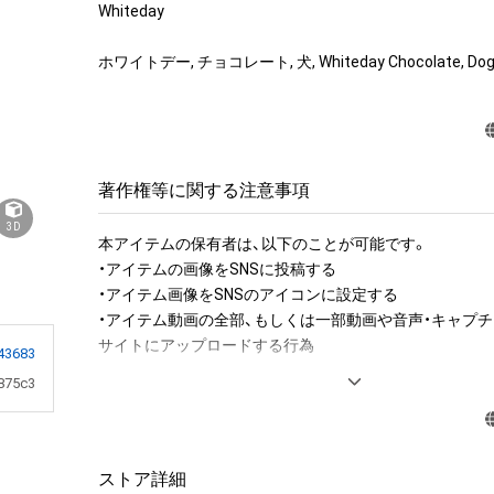
Whiteday

ホワイトデー, チョコレート, 犬, Whiteday Chocolate, Do
著作権等に関する注意事項
3D
本アイテムの保有者は、以下のことが可能です。

・アイテムの画像をSNSに投稿する

・アイテム画像をSNSのアイコンに設定する

・アイテム動画の全部、もしくは一部動画や音声・キャプチ
サイトにアップロードする行為

43683
875c3
アイテムに関する注意事項

・本アイテムに関する創作物(画像および映像、音楽、商標
みますがこれらに限られません。)にかかる知的財産権(著
用新案権、商標権、意匠権その他の知的財産権(それらの権
ストア詳細