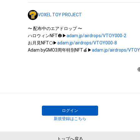
それらの権利につき登録等を出願する権利を含みます。)を
は、本アイテムの著作権を有する方、著作隣接権の権利者
VOXEL TOY PROJECT
託を受けている者によって保護されています。そのため、
有していたとしても、本アイテムに関する創作物にかか
〜 配布中のエアドロップ 〜

することを意味しません。

ハロウィンNFT🎃▶
adam.jp/airdrops/VTOY000-2
・本アイテムの著作権を有する方、著作隣接権の権利者ま
お月見NFT🌕▶
adam.jp/airdrops/VTOY000-8
を受けている者からの事前の同意なしに、上記の「本アイ
Adam byGMO3周年特別NFT🍎▶
adam.jp/airdrops/VTO
する権利」の範囲を超えた行為、知的財産権を侵害するお
(改変、公開、配布、逆コンパイル、リバースエンジニアリ
これに限定されません。)を行うことはできません。

・本アイテムに関する創作物の利用については、公序良俗
用またはその恐れのある利用など、作成者が不適切である
ログイン
新規登録はこちら
トップへ戻る