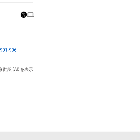
意味します。)
またはその管理委
本アイテムを保
る知的財産権を有
たはその管理委託
テムの保有者が有
Y901-906
それのある行為
ングを含みますが、
翻訳（AI）を表示
や法令に反する利
と判断した場合、