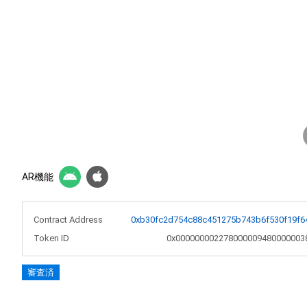
AR機能
Contract Address
0xb30fc2d754c88c451275b743b6f530f19f6
Token ID
0x000000002278000009480000003
審査済