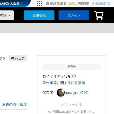
新規登録
ログイン
0
シェア
保有中
ロイヤリティ
：
5%
著作権等に関する注意事項
保有者：
nara-jiro-4192
過去の取引履歴
オファーする
※ご利用には
ログイン
が必要です。