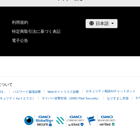
利用規約
特定商取引法に基づく表記
電子公告
について
セキュリティ相談AIチャットボット
24」
パスワード漏洩診断
Webサイトリスク診断
セ
キュリティ byイエラエ）
サイバー攻撃対策（GMO Flatt Security）
なりすまし対策