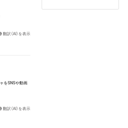
g
翻訳（AI）を表示
ャをSNSや動画
翻訳（AI）を表示
またはロゴ等を含
作権、特許権、実
利を取得し、又は