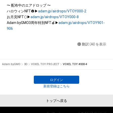
を保有していたとしても、本アイテムに関する創作物にかかる
〜 配布中のエアドロップ 〜

知的財産権を有することを意味しません。

ハロウィンNFT🎃▶
adam.jp/airdrops/VTOY000-2
・本アイテムの著作権を有する方、著作隣接権の権利者またはそ
お月見NFT🌕▶
adam.jp/airdrops/VTOY000-8
の管理委託を受けている者からの事前の同意なしに、上記の「本
Adam byGMO3周年特別NFT🍎▶
adam.jp/airdrops/VTOY901-
アイテムの保有者が有する権利」の範囲を超えた行為、知的財産
906
権を侵害するおそれのある行為(改変、公開、配布、逆コンパイ
ル、リバースエンジニアリングを含みますが、これに限定されま
翻訳（AI）を表示
せん。)を行うことはできません。

・本アイテムに関する創作物の利用については、公序良俗や法令
に反する利用またはその恐れのある利用など、作成者が不適切
Adam byGMO
3D
VOXEL TOY PROJECT
VOXEL TOY #000-4
ログイン
新規登録はこちら
トップへ戻る