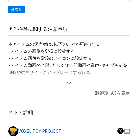
審査済
著作権等に関する注意事項
本アイテムの保有者は、以下のことが可能です。

・アイテムの画像をSNSに投稿する

・アイテム画像をSNSのアイコンに設定する

・アイテム動画の全部、もしくは一部動画や音声・キャプチャを
SNSや動画サイトにアップロードする行為

アイテムに関する注意事項

翻訳（AI）を表示
・本アイテムに関する創作物(画像および映像、音楽、商標または
ロゴ等を含みますがこれらに限られません。)にかかる知的財産
権(著作権、特許権、実用新案権、商標権、意匠権その他の知的財
ストア詳細
産権(それらの権利を取得し、又はそれらの権利につき登録等を
出願する権利を含みます。)を意味します。)は、本アイテムの著
作権を有する方、著作隣接権の権利者またはその管理委託を受
VOXEL TOY PROJECT
けている者によって保護されています。そのため、本アイテム