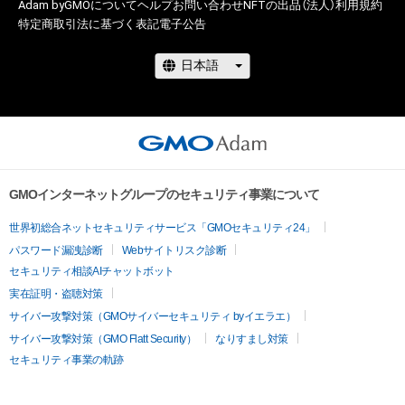
Adam byGMOについて
ヘルプ
お問い合わせ
NFTの出品（法人）
利用規約
特定商取引法に基づく表記
電子公告
GMOインターネットグループのセキュリティ事業について
世界初総合ネットセキュリティサービス「GMOセキュリティ24」
パスワード漏洩診断
Webサイトリスク診断
セキュリティ相談AIチャットボット
実在証明・盗聴対策
サイバー攻撃対策（GMOサイバーセキュリティ byイエラエ）
サイバー攻撃対策（GMO Flatt Security）
なりすまし対策
セキュリティ事業の軌跡