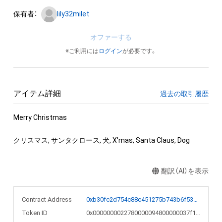
保有者：
lily32milet
オファーする
※ご利用には
ログイン
が必要です。
アイテム詳細
過去の取引履歴
Merry Christmas

クリスマス, サンタクロース, 犬, X'mas, Santa Claus, Dog
翻訳（AI）を表示
Contract Address
0xb30fc2d754c88c451275b743b6f530f19f643683
Token ID
0x0000000022780000094800000037f11e