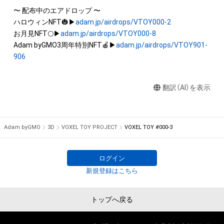
を保有していたとしても、本アイテムに関する創作物にかかる
〜 配布中のエアドロップ 〜

知的財産権を有することを意味しません。

ハロウィンNFT🎃▶
adam.jp/airdrops/VTOY000-2
・本アイテムの著作権を有する方、著作隣接権の権利者またはそ
お月見NFT🌕▶
adam.jp/airdrops/VTOY000-8
の管理委託を受けている者からの事前の同意なしに、上記の「本
Adam byGMO3周年特別NFT🍎▶
adam.jp/airdrops/VTOY901-
アイテムの保有者が有する権利」の範囲を超えた行為、知的財産
906
権を侵害するおそれのある行為(改変、公開、配布、逆コンパイ
ル、リバースエンジニアリングを含みますが、これに限定されま
翻訳（AI）を表示
せん。)を行うことはできません。

・本アイテムに関する創作物の利用については、公序良俗や法令
に反する利用またはその恐れのある利用など、作成者が不適切
Adam byGMO
3D
VOXEL TOY PROJECT
VOXEL TOY #000-3
ログイン
新規登録はこちら
トップへ戻る