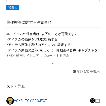
審査済
著作権等に関する注意事項
本アイテムの保有者は、以下のことが可能です。

・アイテムの画像をSNSに投稿する

・アイテム画像をSNSのアイコンに設定する

・アイテム動画の全部、もしくは一部動画や音声・キャプチャを
SNSや動画サイトにアップロードする行為

アイテムに関する注意事項

翻訳（AI）を表示
・本アイテムに関する創作物(画像および映像、音楽、商標または
ロゴ等を含みますがこれらに限られません。)にかかる知的財産
権(著作権、特許権、実用新案権、商標権、意匠権その他の知的財
ストア詳細
産権(それらの権利を取得し、又はそれらの権利につき登録等を
出願する権利を含みます。)を意味します。)は、本アイテムの著
作権を有する方、著作隣接権の権利者またはその管理委託を受
VOXEL TOY PROJECT
けている者によって保護されています。そのため、本アイテム