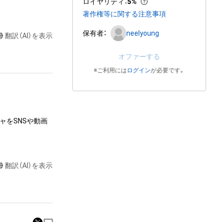
ロイヤリティ
：
5%
著作権等に関する注意事項
保有者：
neelyoung
翻訳（AI）を表示
オファーする
※ご利用には
ログイン
が必要です。
ャをSNSや動画
翻訳（AI）を表示
またはロゴ等を含
作権、特許権、実
利を取得し、又は
意味します。)
またはその管理委