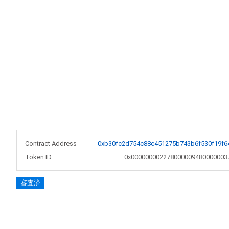
Contract Address
0xb30fc2d754c88c451275b743b6f530f19f6
Token ID
0x000000002278000009480000003
審査済