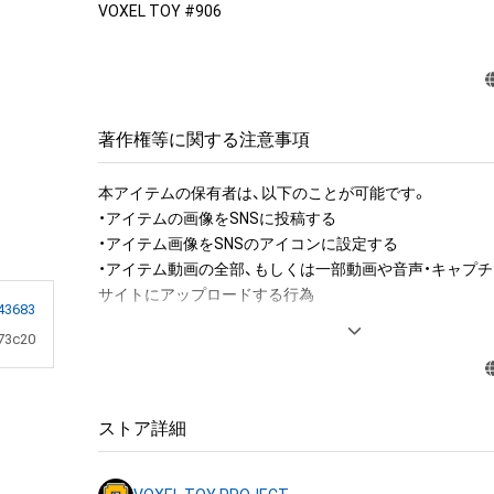
VOXEL TOY #906
著作権等に関する注意事項
本アイテムの保有者は、以下のことが可能です。

・アイテムの画像をSNSに投稿する

・アイテム画像をSNSのアイコンに設定する

・アイテム動画の全部、もしくは一部動画や音声・キャプチ
サイトにアップロードする行為

43683
73c20
アイテムに関する注意事項

・本アイテムに関する創作物(画像および映像、音楽、商標
みますがこれらに限られません。)にかかる知的財産権(著
用新案権、商標権、意匠権その他の知的財産権(それらの権
ストア詳細
それらの権利につき登録等を出願する権利を含みます。)を
は、本アイテムの著作権を有する方、著作隣接権の権利者