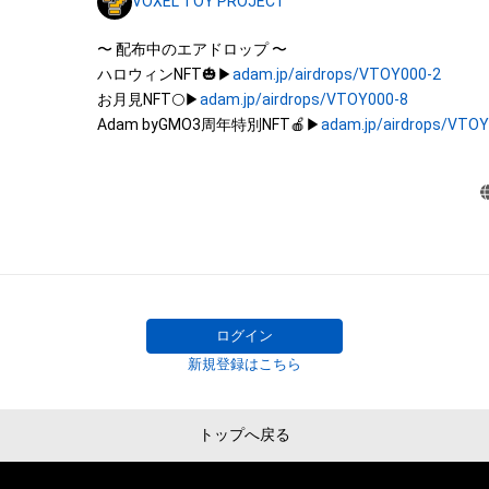
VOXEL TOY PROJECT
託を受けている者によって保護されています。そのため、
有していたとしても、本アイテムに関する創作物にかか
〜 配布中のエアドロップ 〜

することを意味しません。

ハロウィンNFT🎃▶
adam.jp/airdrops/VTOY000-2
・本アイテムの著作権を有する方、著作隣接権の権利者ま
お月見NFT🌕▶
adam.jp/airdrops/VTOY000-8
を受けている者からの事前の同意なしに、上記の「本アイ
Adam byGMO3周年特別NFT🍎▶
adam.jp/airdrops/VTO
する権利」の範囲を超えた行為、知的財産権を侵害するお
(改変、公開、配布、逆コンパイル、リバースエンジニアリ
これに限定されません。)を行うことはできません。

・本アイテムに関する創作物の利用については、公序良俗
用またはその恐れのある利用など、作成者が不適切である
ログイン
新規登録はこちら
トップへ戻る