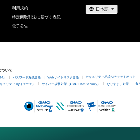
利用規約
特定商取引法に基づく表記
電子公告
について
セキュリティ相談AIチャットボット
24」
パスワード漏洩診断
Webサイトリスク診断
セ
キュリティ byイエラエ）
サイバー攻撃対策（GMO Flatt Security）
なりすまし対策