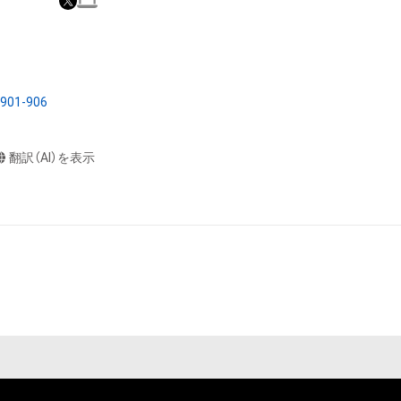
本アイテムを保
る知的財産権を有
たはその管理委託
テムの保有者が有
Y901-906
それのある行為
ングを含みますが、
翻訳（AI）を表示
や法令に反する利
と判断した場合、