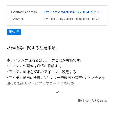
Contract Address
0xb30fc2d754c88c451275b743b6f530f19f643683
Token ID
0x00000000227800000948000000373b0c
審査済
著作権等に関する注意事項
本アイテムの保有者は、以下のことが可能です。

・アイテムの画像をSNSに投稿する

・アイテム画像をSNSのアイコンに設定する

・アイテム動画の全部、もしくは一部動画や音声・キャプチャを
SNSや動画サイトにアップロードする行為

アイテムに関する注意事項

翻訳（AI）を表示
・本アイテムに関する創作物(画像および映像、音楽、商標または
ロゴ等を含みますがこれらに限られません。)にかかる知的財産
権(著作権、特許権、実用新案権、商標権、意匠権その他の知的財