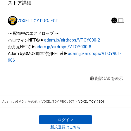
ストア詳細
産権(それらの権利を取得し、又はそれらの権利につき登録等を
出願する権利を含みます。)を意味します。)は、本アイテムの著
作権を有する方、著作隣接権の権利者またはその管理委託を受
VOXEL TOY PROJECT
けている者によって保護されています。そのため、本アイテム
を保有していたとしても、本アイテムに関する創作物にかかる
〜 配布中のエアドロップ 〜

知的財産権を有することを意味しません。

ハロウィンNFT🎃▶
adam.jp/airdrops/VTOY000-2
・本アイテムの著作権を有する方、著作隣接権の権利者またはそ
お月見NFT🌕▶
adam.jp/airdrops/VTOY000-8
の管理委託を受けている者からの事前の同意なしに、上記の「本
Adam byGMO3周年特別NFT🍎▶
adam.jp/airdrops/VTOY901-
アイテムの保有者が有する権利」の範囲を超えた行為、知的財産
906
権を侵害するおそれのある行為(改変、公開、配布、逆コンパイ
ル、リバースエンジニアリングを含みますが、これに限定されま
翻訳（AI）を表示
せん。)を行うことはできません。

・本アイテムに関する創作物の利用については、公序良俗や法令
に反する利用またはその恐れのある利用など、作成者が不適切
Adam byGMO
その他
VOXEL TOY PROJECT
VOXEL TOY #904
ログイン
新規登録はこちら