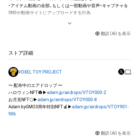
・アイテム動画の全部、もしくは一部動画や音声・キャプチャを
SNSや動画サイトにアップロードする行為

アイテムに関する注意事項

翻訳（AI）を表示
・本アイテムに関する創作物(画像および映像、音楽、商標または
ロゴ等を含みますがこれらに限られません。)にかかる知的財産
権(著作権、特許権、実用新案権、商標権、意匠権その他の知的財
ストア詳細
産権(それらの権利を取得し、又はそれらの権利につき登録等を
出願する権利を含みます。)を意味します。)は、本アイテムの著
作権を有する方、著作隣接権の権利者またはその管理委託を受
VOXEL TOY PROJECT
けている者によって保護されています。そのため、本アイテム
を保有していたとしても、本アイテムに関する創作物にかかる
〜 配布中のエアドロップ 〜

知的財産権を有することを意味しません。

ハロウィンNFT🎃▶
adam.jp/airdrops/VTOY000-2
・本アイテムの著作権を有する方、著作隣接権の権利者またはそ
お月見NFT🌕▶
adam.jp/airdrops/VTOY000-8
の管理委託を受けている者からの事前の同意なしに、上記の「本
Adam byGMO3周年特別NFT🍎▶
adam.jp/airdrops/VTOY901-
アイテムの保有者が有する権利」の範囲を超えた行為、知的財産
906
権を侵害するおそれのある行為(改変、公開、配布、逆コンパイ
ル、リバースエンジニアリングを含みますが、これに限定されま
翻訳（AI）を表示
せん。)を行うことはできません。
