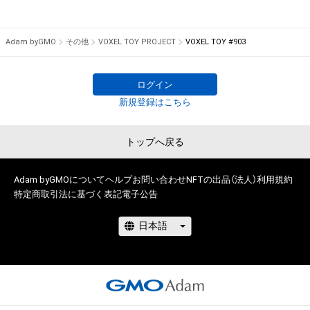
・本アイテムに関する創作物の利用については、公序良俗や法令
に反する利用またはその恐れのある利用など、作成者が不適切
Adam byGMO
その他
VOXEL TOY PROJECT
VOXEL TOY #903
ログイン
新規登録はこちら
トップへ戻る
Adam byGMOについて
ヘルプ
お問い合わせ
NFTの出品（法人）
利用規約
特定商取引法に基づく表記
電子公告