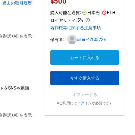
¥
500
過去の取引履歴
購入可能な通貨：
日本円
ETH
ロイヤリティ
：
5%
著作権等に関する注意事項
翻訳（AI）を表示
保有者：
user-42f0572e
カートに入れる
今すぐ購入する
ャをSNSや動画
オファーする
※ご利用には
ログイン
が必要です。
翻訳（AI）を表示
またはロゴ等を含
作権、特許権、実
利を取得し、又は