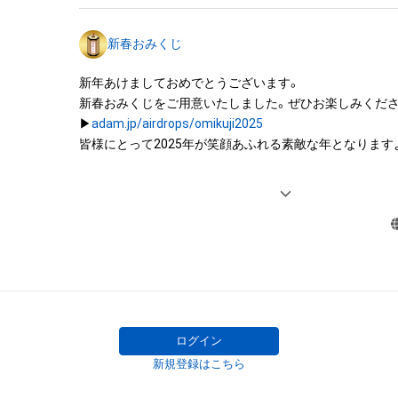
それらの権利につき登録等を出願する権利を含みます。)を
は、本アイテムの著作権を有する方、著作隣接権の権利者
新春おみくじ
託を受けている者によって保護されています。そのため、
有していたとしても、本アイテムに関する創作物にかか
新年あけましておめでとうございます。

することを意味しません。

新春おみくじをご用意いたしました。ぜひお楽しみくださ
・本アイテムの著作権を有する方、著作隣接権の権利者ま
▶︎
adam.jp/airdrops/omikuji2025
を受けている者からの事前の同意なしに、上記の「本アイ
皆様にとって2025年が笑顔あふれる素敵な年となりますよ
する権利」の範囲を超えた行為、知的財産権を侵害するお
(改変、公開、配布、逆コンパイル、リバースエンジニアリ
＜過去のおみくじ＞

これに限定されません。)を行うことはできません。

▶︎
adam.jp/airdrops/omikuji2024
・本アイテムに関する創作物の利用については、公序良俗
用またはその恐れのある利用など、作成者が不適切である
ログイン
新規登録はこちら