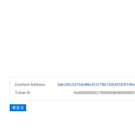
Contract Address
0xb30fc2d754c88c451275b743b6f530f19f6
Token ID
0x000000002278000008d80000003
審査済