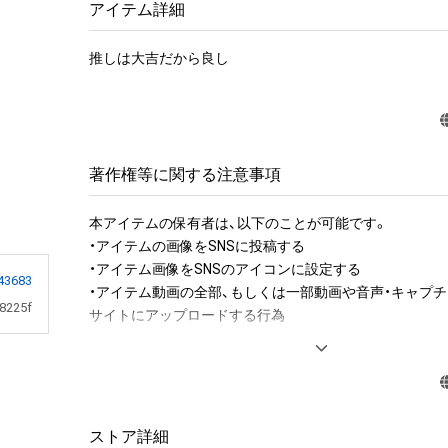
アイテム詳細
推しは大吉だから良し
著作権等に関する注意事項
本アイテムの保有者は、以下のことが可能です。

・アイテムの画像をSNSに投稿する

・アイテム画像をSNSのアイコンに設定する

43683
・アイテム動画の全部、もしくは一部動画や音声・キャプチ
8225f
サイトにアップロードする行為

アイテムに関する注意事項

・本アイテムに関する創作物(画像および映像、音楽、商標
みますがこれらに限られません。)にかかる知的財産権(著
用新案権、商標権、意匠権その他の知的財産権(それらの権
ストア詳細