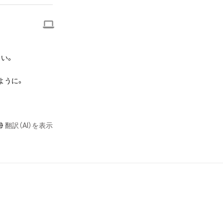
意味します。)
またはその管理委
本アイテムを保
る知的財産権を有
い。

たはその管理委託
テムの保有者が有
うに。

それのある行為
ングを含みますが、
や法令に反する利
翻訳（AI）を表示
と判断した場合、