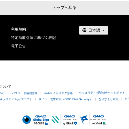
トップへ戻る
利用規約
特定商取引法に基づく表記
電子公告
について
セキュリティ相談AIチャットボット
24」
パスワード漏洩診断
Webサイトリスク診断
セ
キュリティ byイエラエ）
サイバー攻撃対策（GMO Flatt Security）
なりすまし対策