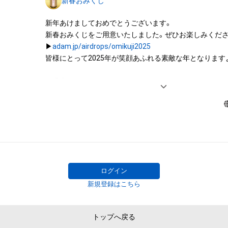
新春おみくじ
託を受けている者によって保護されています。そのため、
有していたとしても、本アイテムに関する創作物にかか
新年あけましておめでとうございます。

することを意味しません。

新春おみくじをご用意いたしました。ぜひお楽しみくださ
・本アイテムの著作権を有する方、著作隣接権の権利者ま
▶︎
adam.jp/airdrops/omikuji2025
を受けている者からの事前の同意なしに、上記の「本アイ
皆様にとって2025年が笑顔あふれる素敵な年となりますよ
する権利」の範囲を超えた行為、知的財産権を侵害するお
(改変、公開、配布、逆コンパイル、リバースエンジニアリ
＜過去のおみくじ＞

これに限定されません。)を行うことはできません。

▶︎
adam.jp/airdrops/omikuji2024
・本アイテムに関する創作物の利用については、公序良俗
用またはその恐れのある利用など、作成者が不適切である
ログイン
新規登録はこちら
トップへ戻る