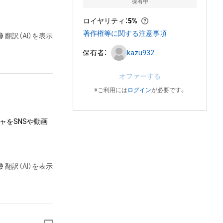
保有中
ロイヤリティ
：
5%
著作権等に関する注意事項
翻訳（AI）を表示
保有者：
kazu932
オファーする
※ご利用には
ログイン
が必要です。
ャをSNSや動画
翻訳（AI）を表示
またはロゴ等を含
作権、特許権、実
利を取得し、又は
意味します。)
またはその管理委