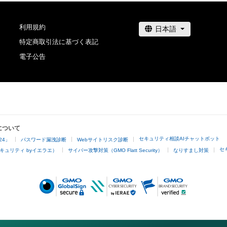
利用規約
特定商取引法に基づく表記
電子公告
について
セキュリティ相談AIチャットボット
24」
パスワード漏洩診断
Webサイトリスク診断
セ
キュリティ byイエラエ）
サイバー攻撃対策（GMO Flatt Security）
なりすまし対策