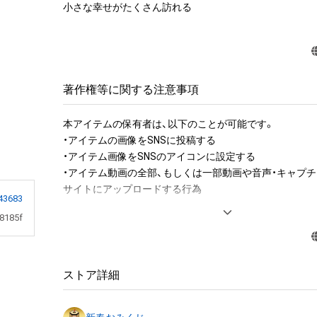
小さな幸せがたくさん訪れる
著作権等に関する注意事項
本アイテムの保有者は、以下のことが可能です。

・アイテムの画像をSNSに投稿する

・アイテム画像をSNSのアイコンに設定する

・アイテム動画の全部、もしくは一部動画や音声・キャプチ
サイトにアップロードする行為

43683
8185f
アイテムに関する注意事項

・本アイテムに関する創作物(画像および映像、音楽、商標
みますがこれらに限られません。)にかかる知的財産権(著
用新案権、商標権、意匠権その他の知的財産権(それらの権
ストア詳細
それらの権利につき登録等を出願する権利を含みます。)を
は、本アイテムの著作権を有する方、著作隣接権の権利者