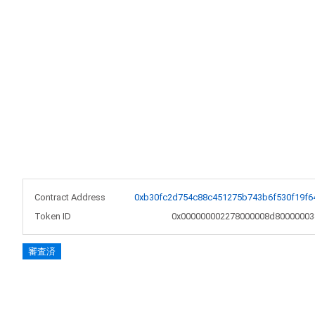
Contract Address
0xb30fc2d754c88c451275b743b6f530f19f6
Token ID
0x000000002278000008d80000003
審査済