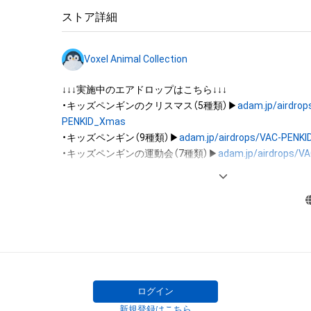
は、本アイテムの著作権を有する方、著作隣接権の権利者
ストア詳細
託を受けている者によって保護されています。そのため、
有していたとしても、本アイテムに関する創作物にかか
Voxel Animal Collection
することを意味しません。

・本アイテムの著作権を有する方、著作隣接権の権利者ま
↓↓↓実施中のエアドロップはこちら↓↓↓

を受けている者からの事前の同意なしに、上記の「本アイ
・キッズペンギンのクリスマス（5種類）▶
adam.jp/airdrop
する権利」の範囲を超えた行為、知的財産権を侵害するお
PENKID_Xmas
(改変、公開、配布、逆コンパイル、リバースエンジニアリ
・キッズペンギン（9種類）▶
adam.jp/airdrops/VAC-PENK
これに限定されません。)を行うことはできません。

・キッズペンギンの運動会（7種類）▶
adam.jp/airdrops/VA
・本アイテムに関する創作物の利用については、公序良俗
PENKID_SportsDay
用またはその恐れのある利用など、作成者が不適切である
・イヌ（5種類）▶
adam.jp/airdrops/VAC-DOG05
・ハムスター（6種類）▶
adam.jp/airdrops/VAC-HAM
・フクロウ（3種類）▶
adam.jp/airdrops/VAC-OWL
・サマー（5種類）▶
adam.jp/airdrops/VAC-Summer24
・お正月（5種類）▶
adam.jp/airdrops/VAC-NY2024
ログイン
新規登録はこちら