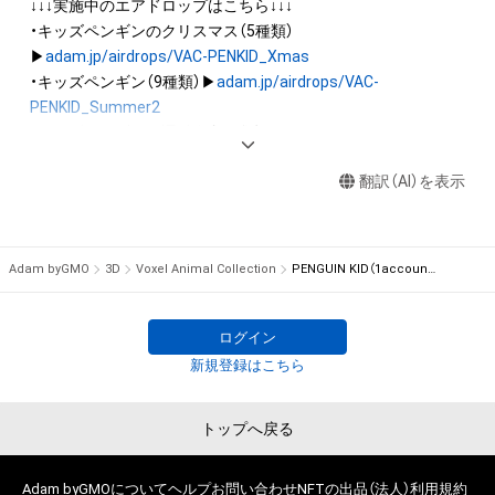
・本アイテムの著作権を有する方、著作隣接権の権利者またはそ
↓↓↓実施中のエアドロップはこちら↓↓↓

の管理委託を受けている者からの事前の同意なしに、上記の「本
・キッズペンギンのクリスマス（5種類）
アイテムの保有者が有する権利」の範囲を超えた行為、知的財産
▶
adam.jp/airdrops/VAC-PENKID_Xmas
権を侵害するおそれのある行為(改変、公開、配布、逆コンパイ
・キッズペンギン（9種類）▶
adam.jp/airdrops/VAC-
ル、リバースエンジニアリングを含みますが、これに限定されま
PENKID_Summer2
せん。)を行うことはできません。

・キッズペンギンの運動会（7種類）▶
adam.jp/airdrops/VAC-
・本アイテムに関する創作物の利用については、公序良俗や法令
PENKID_SportsDay
に反する利用またはその恐れのある利用など、作成者が不適切
翻訳（AI）を表示
・イヌ（5種類）▶
adam.jp/airdrops/VAC-DOG05
・ハムスター（6種類）▶
adam.jp/airdrops/VAC-HAM
・フクロウ（3種類）▶
adam.jp/airdrops/VAC-OWL
Adam byGMO
3D
Voxel Animal Collection
PENGUIN KID（1account typeA）
・サマー（5種類）▶
adam.jp/airdrops/VAC-Summer24
・お正月（5種類）▶
adam.jp/airdrops/VAC-NY2024
ログイン
新規登録はこちら
トップへ戻る
Adam byGMOについて
ヘルプ
お問い合わせ
NFTの出品（法人）
利用規約