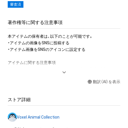
審査済
著作権等に関する注意事項
本アイテムの保有者は、以下のことが可能です。

・アイテムの画像をSNSに投稿する

・アイテム画像をSNSのアイコンに設定する

アイテムに関する注意事項

・本アイテムに関する創作物(画像および映像、音楽、商標または
ロゴ等を含みますがこれらに限られません。)にかかる知的財産
翻訳（AI）を表示
権(著作権、特許権、実用新案権、商標権、意匠権その他の知的財
産権(それらの権利を取得し、又はそれらの権利につき登録等を
出願する権利を含みます。)を意味します。)は、本アイテムの著
ストア詳細
作権を有する方、著作隣接権の権利者またはその管理委託を受
けている者によって保護されています。そのため、本アイテム
を保有していたとしても、本アイテムに関する創作物にかかる
Voxel Animal Collection
知的財産権を有することを意味しません。
