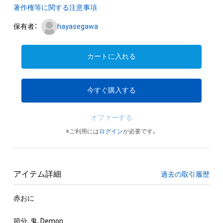
著作権等に関する注意事項
保有者：
hayasegawa
カートに入れる
今すぐ購入する
オファーする
※ご利用には
ログイン
が必要です。
アイテム詳細
過去の取引履歴
赤おに

節分, 鬼, Demon