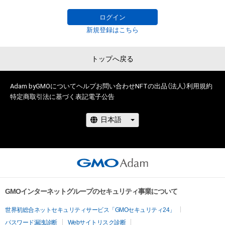
・サマー（5種類）▶
adam.jp/airdrops/VAC-Summer24
・お正月（5種類）▶
adam.jp/airdrops/VAC-NY2024
ログイン
新規登録はこちら
トップへ戻る
Adam byGMOについて
ヘルプ
お問い合わせ
NFTの出品（法人）
利用規約
特定商取引法に基づく表記
電子公告
GMOインターネットグループのセキュリティ事業について
世界初総合ネットセキュリティサービス「GMOセキュリティ24」
パスワード漏洩診断
Webサイトリスク診断