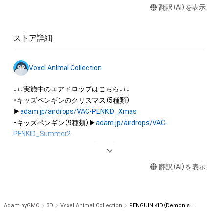
翻訳（AI）を表示
権(著作権、特許権、実用新案権、商標権、意匠権その他の知的財
産権(それらの権利を取得し、又はそれらの権利につき登録等を
出願する権利を含みます。)を意味します。)は、本アイテムの著
ストア詳細
作権を有する方、著作隣接権の権利者またはその管理委託を受
けている者によって保護されています。そのため、本アイテム
を保有していたとしても、本アイテムに関する創作物にかかる
Voxel Animal Collection
知的財産権を有することを意味しません。

・本アイテムの著作権を有する方、著作隣接権の権利者またはそ
↓↓↓実施中のエアドロップはこちら↓↓↓

の管理委託を受けている者からの事前の同意なしに、上記の「本
・キッズペンギンのクリスマス（5種類）
アイテムの保有者が有する権利」の範囲を超えた行為、知的財産
▶
adam.jp/airdrops/VAC-PENKID_Xmas
権を侵害するおそれのある行為(改変、公開、配布、逆コンパイ
・キッズペンギン（9種類）▶
adam.jp/airdrops/VAC-
ル、リバースエンジニアリングを含みますが、これに限定されま
PENKID_Summer2
せん。)を行うことはできません。

・キッズペンギンの運動会（7種類）▶
adam.jp/airdrops/VAC-
・本アイテムに関する創作物の利用については、公序良俗や法令
PENKID_SportsDay
に反する利用またはその恐れのある利用など、作成者が不適切
翻訳（AI）を表示
・イヌ（5種類）▶
adam.jp/airdrops/VAC-DOG05
・ハムスター（6種類）▶
adam.jp/airdrops/VAC-HAM
・フクロウ（3種類）▶
adam.jp/airdrops/VAC-OWL
Adam byGMO
3D
Voxel Animal Collection
PENGUIN KID（Demon style）