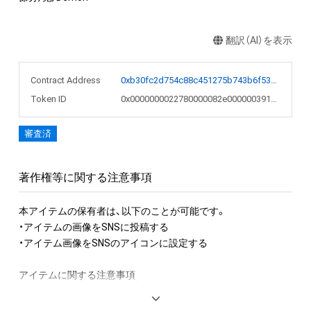
翻訳（AI）を表示
Contract Address
0xb30fc2d754c88c451275b743b6f530f19f643683
Token ID
0x0000000022780000082e000000391246
審査済
著作権等に関する注意事項
本アイテムの保有者は、以下のことが可能です。

・アイテムの画像をSNSに投稿する

・アイテム画像をSNSのアイコンに設定する

アイテムに関する注意事項

・本アイテムに関する創作物(画像および映像、音楽、商標または
ロゴ等を含みますがこれらに限られません。)にかかる知的財産