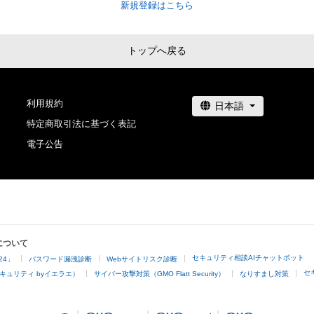
新規登録はこちら
トップへ戻る
利用規約
特定商取引法に基づく表記
電子公告
について
セキュリティ相談AIチャットボット
24」
パスワード漏洩診断
Webサイトリスク診断
セ
キュリティ byイエラエ）
サイバー攻撃対策（GMO Flatt Security）
なりすまし対策