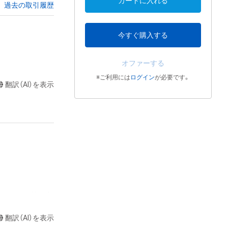
カートに入れる
過去の取引履歴
今すぐ購入する
オファーする
※ご利用には
ログイン
が必要です。
翻訳（AI）を表示
またはロゴ等を含
作権、特許権、実
翻訳（AI）を表示
利を取得し、又は