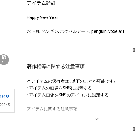
アイテム詳細
Happy New Year

お正月, ペンギン, ボクセルアート, penguin, voxelart
3D
著作権等に関する注意事項
本アイテムの保有者は、以下のことが可能です。

・アイテムの画像をSNSに投稿する

・アイテム画像をSNSのアイコンに設定する

43683
90845
アイテムに関する注意事項

・本アイテムに関する創作物(画像および映像、音楽、商標
みますがこれらに限られません。)にかかる知的財産権(著
用新案権、商標権、意匠権その他の知的財産権(それらの権