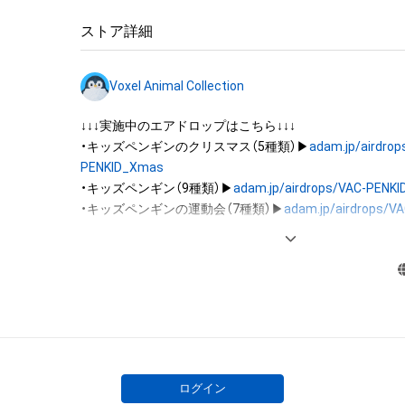
それらの権利につき登録等を出願する権利を含みます。)を
は、本アイテムの著作権を有する方、著作隣接権の権利者
ストア詳細
託を受けている者によって保護されています。そのため、
有していたとしても、本アイテムに関する創作物にかか
Voxel Animal Collection
することを意味しません。

・本アイテムの著作権を有する方、著作隣接権の権利者ま
↓↓↓実施中のエアドロップはこちら↓↓↓

を受けている者からの事前の同意なしに、上記の「本アイ
・キッズペンギンのクリスマス（5種類）▶
adam.jp/airdrop
する権利」の範囲を超えた行為、知的財産権を侵害するお
PENKID_Xmas
(改変、公開、配布、逆コンパイル、リバースエンジニアリ
・キッズペンギン（9種類）▶
adam.jp/airdrops/VAC-PENK
これに限定されません。)を行うことはできません。

・キッズペンギンの運動会（7種類）▶
adam.jp/airdrops/VA
・本アイテムに関する創作物の利用については、公序良俗
PENKID_SportsDay
用またはその恐れのある利用など、作成者が不適切である
・イヌ（5種類）▶
adam.jp/airdrops/VAC-DOG05
・ハムスター（6種類）▶
adam.jp/airdrops/VAC-HAM
・フクロウ（3種類）▶
adam.jp/airdrops/VAC-OWL
・サマー（5種類）▶
adam.jp/airdrops/VAC-Summer24
・お正月（5種類）▶
adam.jp/airdrops/VAC-NY2024
ログイン