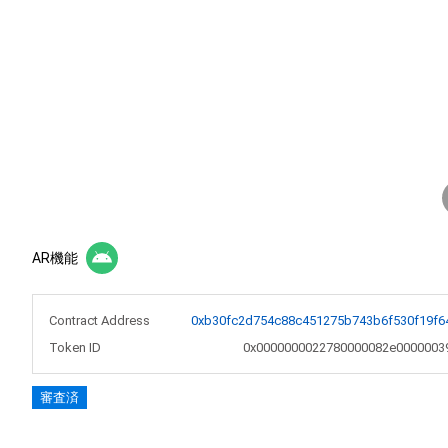
AR機能
Contract Address
0xb30fc2d754c88c451275b743b6f530f19f6
Token ID
0x0000000022780000082e0000003
審査済