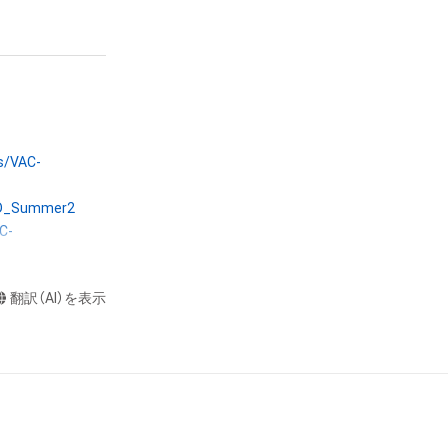
意味します。)
またはその管理委
本アイテムを保
る知的財産権を有
たはその管理委託
テムの保有者が有
s/VAC-
それのある行為
ングを含みますが、
ID_Summer2
C-
や法令に反する利
と判断した場合、
翻訳（AI）を表示