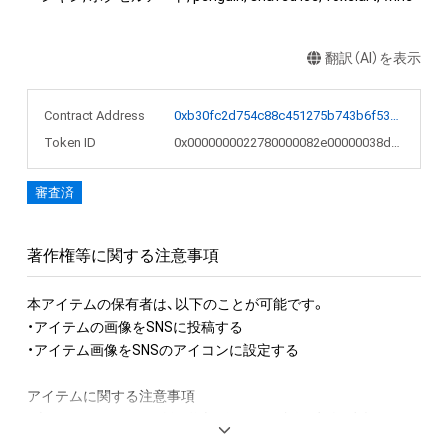
翻訳（AI）を表示
Contract Address
0xb30fc2d754c88c451275b743b6f530f19f643683
Token ID
0x0000000022780000082e00000038d913
審査済
著作権等に関する注意事項
本アイテムの保有者は、以下のことが可能です。

・アイテムの画像をSNSに投稿する

・アイテム画像をSNSのアイコンに設定する

アイテムに関する注意事項

・本アイテムに関する創作物(画像および映像、音楽、商標または
ロゴ等を含みますがこれらに限られません。)にかかる知的財産