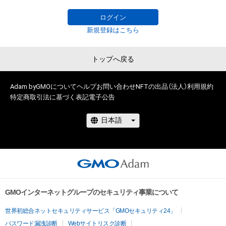
・サマー（5種類）▶
adam.jp/airdrops/VAC-Summer24
・お正月（5種類）▶
adam.jp/airdrops/VAC-NY2024
ログイン
新規登録はこちら
トップへ戻る
Adam byGMOについて
ヘルプ
お問い合わせ
NFTの出品（法人）
利用規約
特定商取引法に基づく表記
電子公告
GMOインターネットグループのセキュリティ事業について
世界初総合ネットセキュリティサービス「GMOセキュリティ24」
パスワード漏洩診断
Webサイトリスク診断