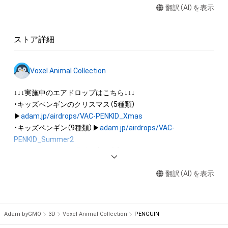
翻訳（AI）を表示
権(著作権、特許権、実用新案権、商標権、意匠権その他の知的財
産権(それらの権利を取得し、又はそれらの権利につき登録等を
出願する権利を含みます。)を意味します。)は、本アイテムの著
ストア詳細
作権を有する方、著作隣接権の権利者またはその管理委託を受
けている者によって保護されています。そのため、本アイテム
を保有していたとしても、本アイテムに関する創作物にかかる
Voxel Animal Collection
知的財産権を有することを意味しません。

・本アイテムの著作権を有する方、著作隣接権の権利者またはそ
↓↓↓実施中のエアドロップはこちら↓↓↓

の管理委託を受けている者からの事前の同意なしに、上記の「本
・キッズペンギンのクリスマス（5種類）
アイテムの保有者が有する権利」の範囲を超えた行為、知的財産
▶
adam.jp/airdrops/VAC-PENKID_Xmas
権を侵害するおそれのある行為(改変、公開、配布、逆コンパイ
・キッズペンギン（9種類）▶
adam.jp/airdrops/VAC-
ル、リバースエンジニアリングを含みますが、これに限定されま
PENKID_Summer2
せん。)を行うことはできません。

・キッズペンギンの運動会（7種類）▶
adam.jp/airdrops/VAC-
・本アイテムに関する創作物の利用については、公序良俗や法令
PENKID_SportsDay
に反する利用またはその恐れのある利用など、作成者が不適切
翻訳（AI）を表示
・イヌ（5種類）▶
adam.jp/airdrops/VAC-DOG05
・ハムスター（6種類）▶
adam.jp/airdrops/VAC-HAM
・フクロウ（3種類）▶
adam.jp/airdrops/VAC-OWL
Adam byGMO
3D
Voxel Animal Collection
PENGUIN