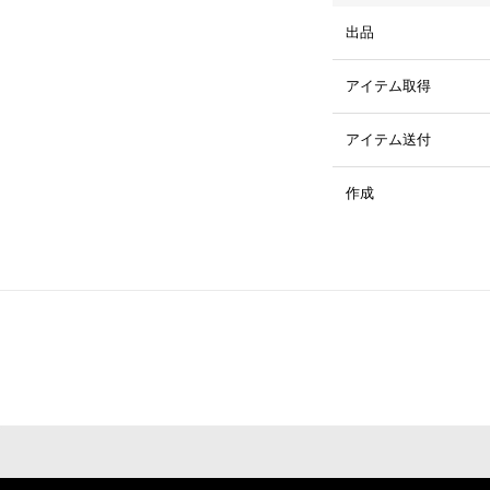
出品
アイテム取得
アイテム送付
作成