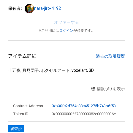
保有者：
nara-jiro-4192
オファーする
※ご利用には
ログイン
が必要です。
アイテム詳細
過去の取引履歴
十五夜, 月見団子, ボクセルアート, voxelart, 3D
翻訳（AI）を表示
Contract Address
0xb30fc2d754c88c451275b743b6f530f19f643683
Token ID
0x0000000022780000082e00000036e8d5
審査済