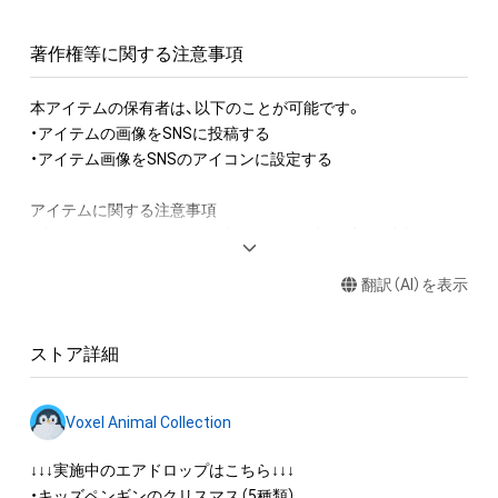
著作権等に関する注意事項
本アイテムの保有者は、以下のことが可能です。

・アイテムの画像をSNSに投稿する

・アイテム画像をSNSのアイコンに設定する

アイテムに関する注意事項

・本アイテムに関する創作物(画像および映像、音楽、商標または
ロゴ等を含みますがこれらに限られません。)にかかる知的財産
翻訳（AI）を表示
権(著作権、特許権、実用新案権、商標権、意匠権その他の知的財
産権(それらの権利を取得し、又はそれらの権利につき登録等を
出願する権利を含みます。)を意味します。)は、本アイテムの著
ストア詳細
作権を有する方、著作隣接権の権利者またはその管理委託を受
けている者によって保護されています。そのため、本アイテム
を保有していたとしても、本アイテムに関する創作物にかかる
Voxel Animal Collection
知的財産権を有することを意味しません。

・本アイテムの著作権を有する方、著作隣接権の権利者またはそ
↓↓↓実施中のエアドロップはこちら↓↓↓

の管理委託を受けている者からの事前の同意なしに、上記の「本
・キッズペンギンのクリスマス（5種類）