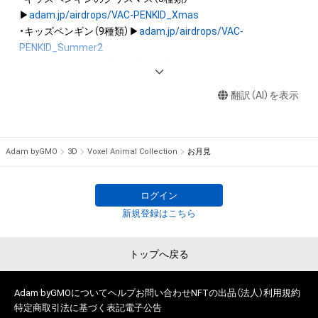
アイテムの保有者が有する権利」の範囲を超えた行為、知的財産
▶
adam.jp/airdrops/VAC-PENKID_Xmas
権を侵害するおそれのある行為(改変、公開、配布、逆コンパイ
・キッズペンギン（9種類）▶
adam.jp/airdrops/VAC-
ル、リバースエンジニアリングを含みますが、これに限定されま
PENKID_Summer2
せん。)を行うことはできません。

・キッズペンギンの運動会（7種類）▶
adam.jp/airdrops/VAC-
・本アイテムに関する創作物の利用については、公序良俗や法令
PENKID_SportsDay
に反する利用またはその恐れのある利用など、作成者が不適切
翻訳（AI）を表示
・イヌ（5種類）▶
adam.jp/airdrops/VAC-DOG05
・ハムスター（6種類）▶
adam.jp/airdrops/VAC-HAM
・フクロウ（3種類）▶
adam.jp/airdrops/VAC-OWL
Adam byGMO
3D
Voxel Animal Collection
お月見
・サマー（5種類）▶
adam.jp/airdrops/VAC-Summer24
・お正月（5種類）▶
adam.jp/airdrops/VAC-NY2024
ログイン
新規登録はこちら
トップへ戻る
Adam byGMOについて
ヘルプ
お問い合わせ
NFTの出品（法人）
利用規約
特定商取引法に基づく表記
電子公告