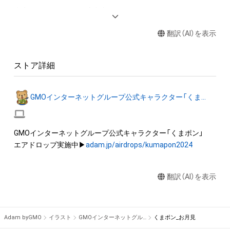
◆本アイテムに関する注意事項 

・本アイテムを商用利用する行為は禁止されております。

翻訳（AI）を表示
・本アイテムを印刷し公衆に向けて展示、販売、譲渡、貸与、頒布
する行為は禁止されております。

・本アイテムを加工・複製する行為は禁止されております。

ストア詳細
・本アイテムに関する創作物（画像および映像、音楽、商標または
ロゴ等を含みますがこれらに限られません。）にかかる知的財
産権（著作権、特許権、実用新案権、商標権、意匠権その他の知的
GMOインターネットグループ公式キャラクター「くまポン」
財産権（それらの権利を取得し、又はそれらの権利につき登録等
を出願する権利を含みます。）を意味します。）は、本アイテムの
作成者または第三者のライセンス保有者によって保護されてい
GMOインターネットグループ公式キャラクター「くまポン」

ます。そのため、本アイテムを保有していたとしても、本アイテ
エアドロップ実施中▶
adam.jp/airdrops/kumapon2024
ムに関する創作物にかかる知的財産権を有することを意味しま
せん。 

・本アイテムの作成者または第三者のライセンス保有者からの
翻訳（AI）を表示
事前の同意なしに、知的財産権を侵害するおそれのある行為（改
変、配布、逆コンパイル、リバースエンジニアリングを含みます
が、これに限定されません。）を行うことはできません。 

Adam byGMO
イラスト
GMOインターネットグループ公式キャラクター「くまポン」
くまポン_お月見
・本アイテムに関する創作物の利用については、公序良俗や法令