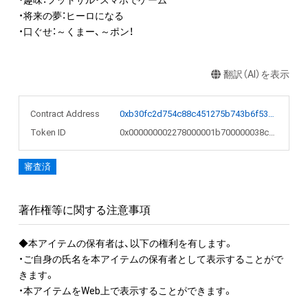
・趣味：フットサル・スマホでゲーム

・将来の夢：ヒーロになる

・口ぐせ：～くまー、～ポン！
翻訳（AI）を表示
Contract Address
0xb30fc2d754c88c451275b743b6f530f19f643683
Token ID
0x000000002278000001b700000038c5bb
審査済
著作権等に関する注意事項
◆本アイテムの保有者は、以下の権利を有します。

・ご自身の氏名を本アイテムの保有者として表示することがで
きます。 

・本アイテムをWeb上で表示することができます。
