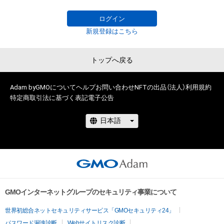
に反する利用またはその恐れのある利用など、本アイテムの作
成者または第三者のライセンス保有者が不適切であると判断し
ログイン
た場合、利用をお断りさせていただきます。 

新規登録はこちら
・本アイテムの購入、売却および利用に関して、購入者、売却者、
保有、その他第三者が損害を被った場合、その損害がいかなる原
トップへ戻る
因で発生したものであっても、本アイテムの作成者または第三
者のライセンス保有者は、何らの法的責任も負わないものとし
ます。

Adam byGMOについて
ヘルプ
お問い合わせ
NFTの出品（法人）
利用規約
・上記で定める規定に違反した場合、作成者に生じた損害を保有
特定商取引法に基づく表記
電子公告
者及び売却者に対して請求するものとします。
GMOインターネットグループのセキュリティ事業について
世界初総合ネットセキュリティサービス「GMOセキュリティ24」
パスワード漏洩診断
Webサイトリスク診断