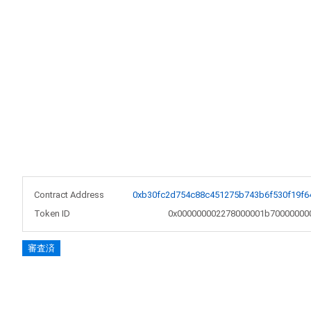
Contract Address
0xb30fc2d754c88c451275b743b6f530f19f6
Token ID
0x000000002278000001b70000000
審査済