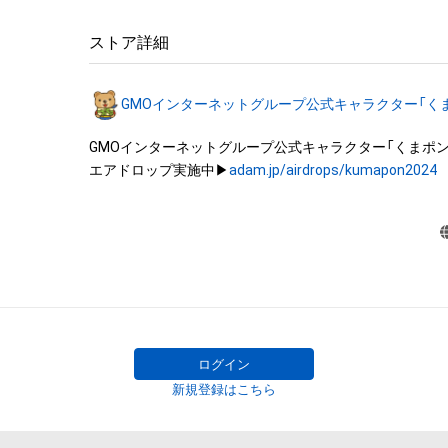
・本アイテムを加工・複製する行為は禁止されております。
・本アイテムに関する創作物（画像および映像、音楽、商標
ストア詳細
みますがこれらに限られません。）にかかる知的財産権（著
用新案権、商標権、意匠権その他の知的財産権（それらの権
GMOインターネットグループ公式キャラクター「く
それらの権利につき登録等を出願する権利を含みます。）
は、本アイテムの作成者または第三者のライセンス保有
GMOインターネットグループ公式キャラクター「くまポン」
れています。そのため、本アイテムを保有していたとして
エアドロップ実施中▶
adam.jp/airdrops/kumapon2024
関する創作物にかかる知的財産権を有することを意味しませ
・本アイテムの作成者または第三者のライセンス保有者か
なしに、知的財産権を侵害するおそれのある行為（改変、配
ル、リバースエンジニアリングを含みますが、これに限定
行うことはできません。 

・本アイテムに関する創作物の利用については、公序良俗
用またはその恐れのある利用など、本アイテムの作成者
イセンス保有者が不適切であると判断した場合、利用を
だきます。 

ログイン
・本アイテムの購入、売却および利用に関して、購入者、売
新規登録はこちら
他第三者が損害を被った場合、その損害がいかなる原因
あっても、本アイテムの作成者または第三者のライセンス