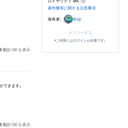
ロイヤリティ
：
0%
著作権等に関する注意事項


保有者：
drop
オファーする
※ご利用には
ログイン
が必要です。
翻訳（AI）を表示
できます。 

、頒布する行為は
翻訳（AI）を表示