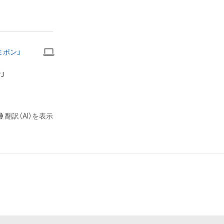


またはロゴ等を含
作権、特許権、実
利を取得し、又は
まポン」
を意味します。）
者によって保護さ


も、本アイテムに
ん。 

らの事前の同意
布、逆コンパイ
翻訳（AI）を表示
されません。）を
や法令に反する利
または第三者のラ
お断りさせていた
却者、保有、その
で発生したもので
保有者は、何らの