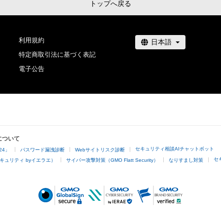
法的責任も負わないものとします。

トップへ戻る
・上記で定める規定に違反した場合、作成者に生じた損害
者に対して請求するものとします。
利用規約
特定商取引法に基づく表記
電子公告
について
セキュリティ相談AIチャットボット
24」
パスワード漏洩診断
Webサイトリスク診断
セ
キュリティ byイエラエ）
サイバー攻撃対策（GMO Flatt Security）
なりすまし対策