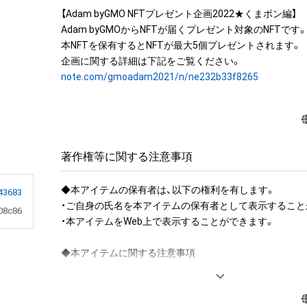
【Adam byGMO NFTプレゼント企画2022★くまポン編】

Adam byGMOからNFTが届くプレゼント対象のNFTです。
本NFTを保有するとNFTが最大5個プレゼントされます。

note.com/gmoadam2021/n/ne232b33f8265
著作権等に関する注意事項
◆本アイテムの保有者は、以下の権利を有します。

43683
・ご自身の氏名を本アイテムの保有者として表示することが
08c86
・本アイテムをWeb上で表示することができます。

◆本アイテムに関する注意事項 

・本アイテムを商用利用する行為は禁止されております。

・本アイテムを印刷し公衆に向けて展示、販売、譲渡、貸与
禁止されております。
