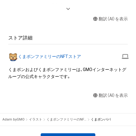
◆本アイテムに関する注意事項 

・本アイテムを商用利用する行為は禁止されております。

翻訳（AI）を表示
・本アイテムを印刷し公衆に向けて展示、販売、譲渡、貸与、頒布
する行為は禁止されております。

・本アイテムを加工・複製する行為は禁止されております。

ストア詳細
・本アイテムに関する創作物（画像および映像、音楽、商標または
ロゴ等を含みますがこれらに限られません。）にかかる知的財
産権（著作権、特許権、実用新案権、商標権、意匠権その他の知的
くまポンファミリーのNFTストア
財産権（それらの権利を取得し、又はそれらの権利につき登録等
を出願する権利を含みます。）を意味します。）は、本アイテムの
くまポンおよびくまポンファミリーは、GMOインターネットグ
作成者または第三者のライセンス保有者によって保護されてい
ループの公式キャラクターです。
ます。そのため、本アイテムを保有していたとしても、本アイテ
ムに関する創作物にかかる知的財産権を有することを意味しま
翻訳（AI）を表示
せん。 

・本アイテムの作成者または第三者のライセンス保有者からの
事前の同意なしに、知的財産権を侵害するおそれのある行為（改
変、配布、逆コンパイル、リバースエンジニアリングを含みます
Adam byGMO
イラスト
くまポンファミリーのNFTストア
くまポンパパ
が、これに限定されません。）を行うことはできません。 

・本アイテムに関する創作物の利用については、公序良俗や法令