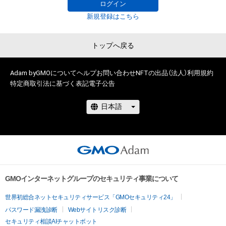
に反する利用またはその恐れのある利用など、本アイテムの作
ログイン
成者または第三者のライセンス保有者が不適切であると判断し
新規登録はこちら
た場合、利用をお断りさせていただきます。 

・本アイテムの購入、売却および利用に関して、購入者、売却者、
トップへ戻る
保有、その他第三者が損害を被った場合、その損害がいかなる原
因で発生したものであっても、本アイテムの作成者または第三
Adam byGMOについて
者のライセンス保有者は、何らの法的責任も負わないものとし
ヘルプ
お問い合わせ
NFTの出品（法人）
利用規約
特定商取引法に基づく表記
電子公告
ます。

・上記で定める規定に違反した場合、作成者に生じた損害を保有
者及び売却者に対して請求するものとします。
GMOインターネットグループのセキュリティ事業について
世界初総合ネットセキュリティサービス「GMOセキュリティ24」
パスワード漏洩診断
Webサイトリスク診断
セキュリティ相談AIチャットボット