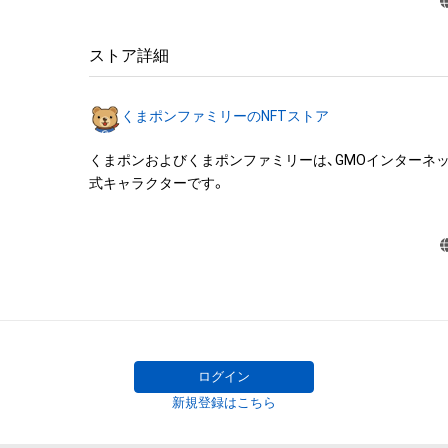
禁止されております。

・本アイテムを加工・複製する行為は禁止されております。
・本アイテムに関する創作物（画像および映像、音楽、商標
ストア詳細
みますがこれらに限られません。）にかかる知的財産権（著
用新案権、商標権、意匠権その他の知的財産権（それらの権
くまポンファミリーのNFTストア
それらの権利につき登録等を出願する権利を含みます。）
は、本アイテムの作成者または第三者のライセンス保有
くまポンおよびくまポンファミリーは、GMOインターネ
れています。そのため、本アイテムを保有していたとして
式キャラクターです。
関する創作物にかかる知的財産権を有することを意味しませ
・本アイテムの作成者または第三者のライセンス保有者か
なしに、知的財産権を侵害するおそれのある行為（改変、配
ル、リバースエンジニアリングを含みますが、これに限定
行うことはできません。 

・本アイテムに関する創作物の利用については、公序良俗
用またはその恐れのある利用など、本アイテムの作成者
イセンス保有者が不適切であると判断した場合、利用を
だきます。 

ログイン
・本アイテムの購入、売却および利用に関して、購入者、売
新規登録はこちら
他第三者が損害を被った場合、その損害がいかなる原因
あっても、本アイテムの作成者または第三者のライセンス