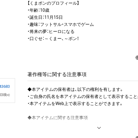
【くまポンのプロフィール】

・年齢：10歳

・誕生日：11月15日

・趣味：フットサル・スマホでゲーム

・将来の夢：ヒーロになる

・口ぐせ：～くまー、～ポン！
著作権等に関する注意事項
43683
◆本アイテムの保有者は、以下の権利を有します。

038bc
・ご自身の氏名を本アイテムの保有者として表示することが
・本アイテムをWeb上で表示することができます。

◆本アイテムに関する注意事項 

・本アイテムを商用利用する行為は禁止されております。

・本アイテムを印刷し公衆に向けて展示、販売、譲渡、貸与