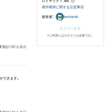
ロイヤリティ
：
0%
著作権等に関する注意事項
保有者：
kentarok
オファーする
※ご利用には
ログイン
が必要です。
翻訳（AI）を表示
できます。 

、頒布する行為は