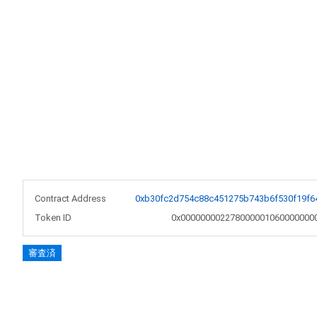
Contract Address
0xb30fc2d754c88c451275b743b6f530f19f6
Token ID
0x000000002278000001060000000
審査済