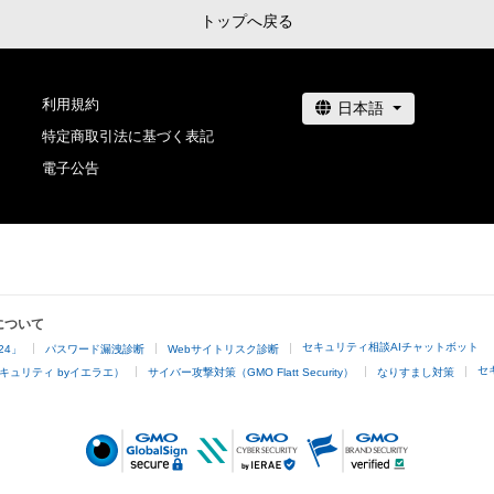
法的責任も負わないものとします。

トップへ戻る
・上記で定める規定に違反した場合、作成者に生じた損害
者に対して請求するものとします。
利用規約
特定商取引法に基づく表記
電子公告
について
セキュリティ相談AIチャットボット
24」
パスワード漏洩診断
Webサイトリスク診断
セ
キュリティ byイエラエ）
サイバー攻撃対策（GMO Flatt Security）
なりすまし対策