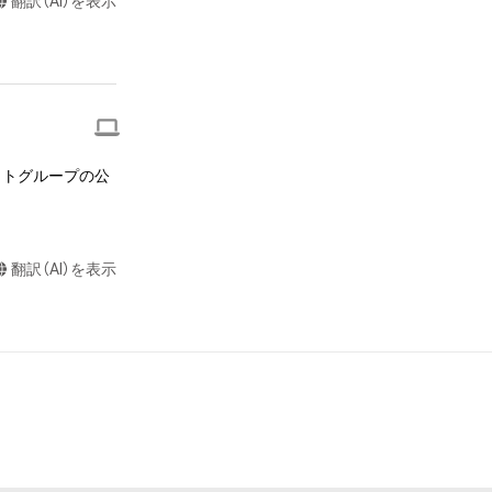
翻訳（AI）を表示


またはロゴ等を含
作権、特許権、実
利を取得し、又は
を意味します。）
者によって保護さ
ットグループの公
も、本アイテムに
ん。 

らの事前の同意
布、逆コンパイ
翻訳（AI）を表示
されません。）を
や法令に反する利
または第三者のラ
お断りさせていた
却者、保有、その
で発生したもので
保有者は、何らの