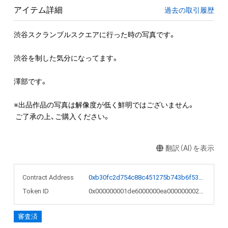
アイテム詳細
過去の取引履歴
渋谷スクランブルスクエアに行った時の写真です。

渋谷を制した気分になってます。

澤部です。

※出品作品の写真は解像度が低く鮮明ではございません。

 ご了承の上、ご購入ください。
翻訳（AI）を表示
Contract Address
0xb30fc2d754c88c451275b743b6f530f19f643683
Token ID
0x000000001de6000000ea000000002ec0
審査済