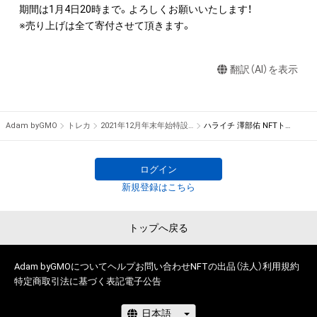
知的財産権を有することを意味しません。

期間は1月4日20時まで。よろしくお願いいたします！

※売り上げは全て寄付させて頂きます。
・本アイテムの著作権を有する方、著作隣接権の権利者またはそ
の管理委託を受けている者からの事前の同意なしに、上記の「本
翻訳（AI）を表示
アイテムの保有者が有する権利」の範囲を超えた行為、知的財産
権を侵害するおそれのある行為(改変、公開、配布、逆コンパイ
ル、リバースエンジニアリングを含みますが、これに限定されま
せん。)を行うことはできません。

Adam byGMO
トレカ
2021年12月年末年始特設ストア
ハライチ 澤部佑 NFTトレーディングカード
・本アイテムに関する創作物の利用については、公序良俗や法令
に反する利用またはその恐れのある利用など、作成者が不適切
であると判断した場合、利用をお断りさせていただきます。

ログイン
・本アイテムの購入、売却および利用に関して、購入者、売却者、
新規登録はこちら
保有、その他第三者が損害を被った場合、その損害がいかなる原
因で発生したものであっても、本アイテムの著作権を有する方、
トップへ戻る
著作隣接権の権利者またはその管理委託を受けている者は、何
らの法的責任も負わないものとします。

Adam byGMOについて
ヘルプ
お問い合わせ
NFTの出品（法人）
利用規約
特定商取引法に基づく表記
電子公告
【本アイテムにおける禁止事項】

▼アイテムのSNSへのアップロードについて
