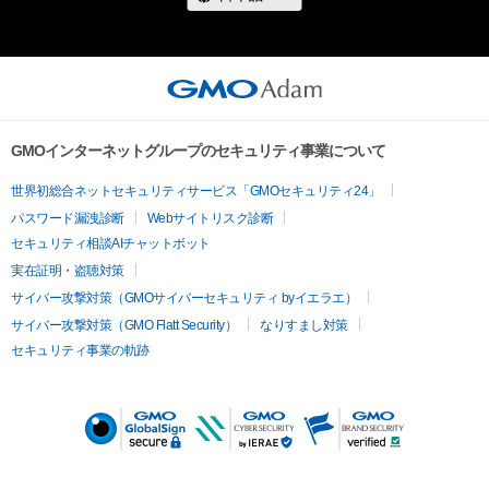
・アイテム画像をSNSに投稿することを禁止いたします。

・アイテム画像をSNSのアイコンに設定することを禁止いたし
ます。

・アイテム動画の全部、もしくは一部動画や音声・キャプチャを
SNSや動画サイトにアップロードする行為を禁止いたします。

・保有者限定コンテンツをSNSにアップロードすることを禁止
GMOインターネットグループのセキュリティ事業について
いたします。

世界初総合ネットセキュリティサービス「GMOセキュリティ24」
パスワード漏洩診断
Webサイトリスク診断
▼アイテムの鑑賞・利用について

セキュリティ相談AIチャットボット
・アイテムの画像を印刷して部屋に飾ることを禁止いたしま
実在証明・盗聴対策
す。

サイバー攻撃対策（GMOサイバーセキュリティ byイエラエ）
・アイテムの画像を使用してメッセージカードを制作し友達に
送ることを禁止いたします。

サイバー攻撃対策（GMO Flatt Security）
なりすまし対策
セキュリティ事業の軌跡
▼アイテムのグッズ化について

・アイテム画像を使用し、個人利用する用のグッズや商品を制作
することを禁止いたします。

・アイテム画像を使用し、グッズや商品を制作して有料販売、お
よび無料配布をすることを禁止いたします。
