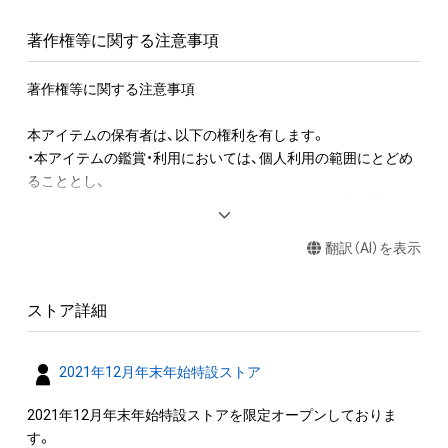
著作権等に関する注意事項
著作権等に関する注意事項

本アイテムの保有者は、以下の権利を有します。

・本アイテムの鑑賞・利用においては、個人利用の範囲にとどめ
ることとし、

　ご自身のスマートフォン・スマートウォッチ・PC等の壁紙と
して利用することができます。

翻訳（AI）を表示
・本アイテムに関する創作物(画像および映像、音楽、商標または
ロゴ等を含みますがこれらに限られません。)にかかる知的財産
ストア詳細
権(著作権、特許権、実用新案権、商標権、意匠権その他の知的財
産権(それらの権利を取得し、又はそれらの権利につき登録等を
出願する権利を含みます。)を意味します。)は、本アイテムの著
2021年12月年末年始特設ストア
作権を有する方、著作隣接権の権利者またはその管理委託を受
けている者によって保護されています。そのため、本アイテム
2021年12月年末年始特設ストアを限定オープンしておりま
を保有していたとしても、本アイテムに関する創作物にかかる
す。
