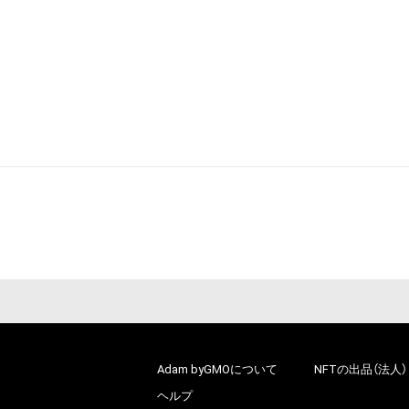
Adam byGMOについて
NFTの出品（法人）
ヘルプ