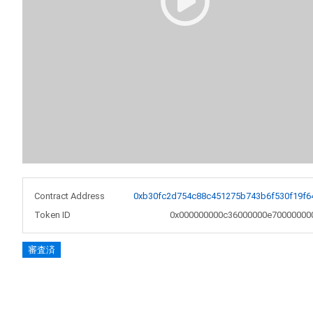
Contract Address
0xb30fc2d754c88c451275b743b6f530f19f6
Token ID
0x000000000c36000000e70000000
審査済