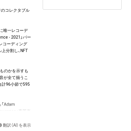
5個の音のコレクタブル
年に唯一レコーデ
ce - 2021」バー
）にてレコーディング
上分割し、NFT
のものかを示すも
5音が全て揃うこ
計96小節で595
Adam 
Lawrence」直筆楽
。またNFT初回購
 - 2021」フルバー
翻訳（AI）を表示