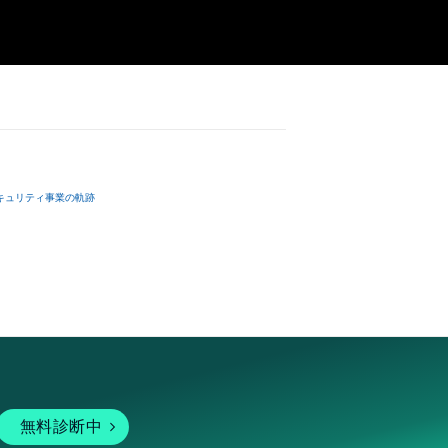
strial design 
e rights to 
ing the contents 
name represents 
 viewing, 
e item name is 
the “Contents”; 
 坂本龍一”, it 
le for use to 
einafter 
kamoto and 
ntents data 
キュリティ事業の軌跡
transfer nor the 
. 

irst note of 
undary of 
including but 
g, reverse 
ersons shall not 
(if there is 
s of the 
successor and 
ut out two bars 
無料診断中
t) even if This 