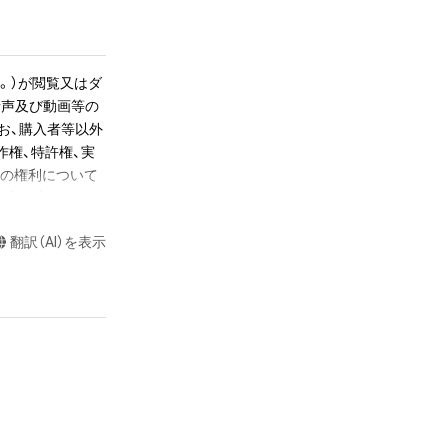
リンクを後日メー
。）が閲覧又はダ
節目か、後半の数
音声及び動画等の
erry 
お、購入者等以外
本龍一」の場合は、1小節目
作権、特許権、実
らの権利について
株式会社幻冬舎に
かるデータ（以下
翻訳（AI）を表示
ツに関する知的財
長さで書き出して
て音が響いていま
ツの権利者である
くとその音が途切
若しくは管理委
置を調整し、1秒
超えた利用、商用
公開、配布、逆コ
これらに限りませ
ecomes a NFT 