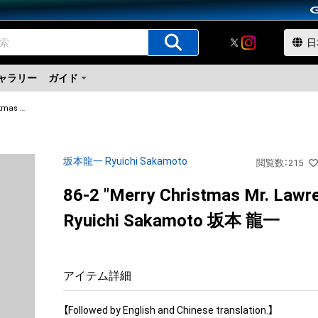
ャラリー
ガイド
86-2 "Merry Christmas Mr. Lawrence" Ryuichi Sakamoto 坂本 龍一
坂本龍一 Ryuichi Sakamoto
閲覧数
：
215
86-2 "Merry Christmas Mr. Lawr
Ryuichi Sakamoto 坂本 龍一
アイテム詳細
【Followed by English and Chinese translation.】
