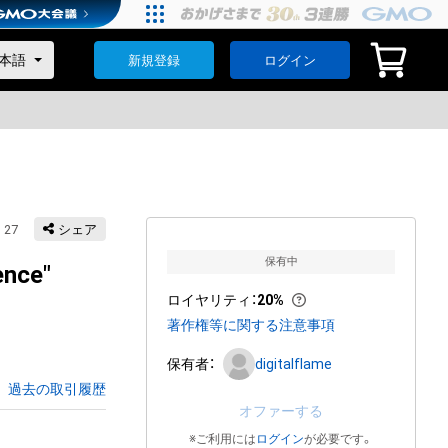
新規登録
ログイン
27
シェア
保有中
ence"
ロイヤリティ
：
20%
著作権等に関する注意事項
保有者：
digitalflame
過去の取引履歴
オファーする
※ご利用には
ログイン
が必要です。