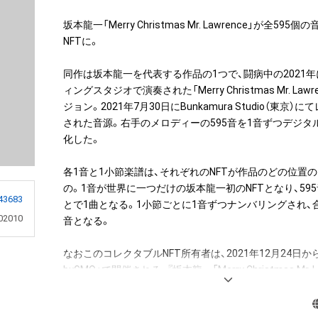
坂本龍一「Merry Christmas Mr. Lawrence」が全59
NFTに。

同作は坂本龍一を代表する作品の1つで、闘病中の2021
ィングスタジオで演奏された「Merry Christmas Mr. Lawren
ジョン。2021年7月30日にBunkamura Studio（東京
された音源。右手のメロディーの595音を1音ずつデジタル
化した。

各1音と1小節楽譜は、それぞれのNFTが作品のどの位置
の。1音が世界に一つだけの坂本龍一初のNFTとなり、59
43683
とで1曲となる。1小節ごとに1音ずつナンバリングされ、合
02010
音となる。

なおこのコレクタブルNFT所有者は、2021年12月24日から「
byGMO」で開催される、『坂本龍一「Merry Christmas Mr. 
譜を入手できる権利NFT』のオークションへの参加が可能
入者限定の特典として、「Merry Christmas Mr. Lawrence