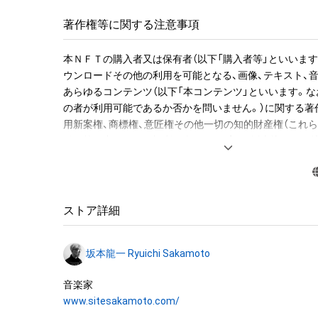
ジョンのWAVファイルを期間限定でダウンロードできる
ルで送付します。

著作権等に関する注意事項
●NFT作品名と音の説明

本ＮＦＴの購入者又は保有者（以下「購入者等」といいます
NFT作品名の冒頭に付加された、前半の数字が楽譜の何小
ウンロードその他の利用を可能となる、画像、テキスト、
字がその小節での何音目かを表現している。作品名が「1-1 "M
あらゆるコンテンツ（以下「本コンテンツ」といいます。な
Christmas Mr. Lawrence" Ryuichi Sakamoto 坂
の者が利用可能であるか否かを問いません。）に関する著
の1音目のNFTを表す。

用新案権、商標権、意匠権その他一切の知的財産権（これ
登録等の出願をする権利を含みます。）は、坂本龍一及び
音源に関しては下記法則に沿っています。

留保されます。すなわち、本ＮＦＴ又は本コンテンツにか
1. 該当音の切り出しは、右手のトップノートが基準です。

「本ＮＦＴ等」といいます）を保有することは、本コンテン
2. 音終わりが欠けてしまう該当音については、2小節分の
産権の譲渡又は利用許諾を受けることを意味しません。

います。

ストア詳細
3. 各小節のラストノート（最後の1音）は、次の小節に渡っ
したがって、本ＮＦＴ等の保有者であっても、本コンテン
す。切り出した音を小節内の楽譜と同じ正しい位置に置
坂本龍一及び株式会社幻冬舎（またはこれらの者の承継人
れてしまいます、そのため便宜上、このWAVデータでは位
坂本龍一 Ryuichi Sakamoto
託先）から別途の承諾を得ずに、個人による閲覧の範囲を
前に配置しています。

利用その他の法律上権利者の承諾を必要とする行為(改変、
ンパイル及びリバースエンジニアリングを含みますが、
“Merry Christmas Mr. Lawrence” by Ryuichi Sakamoto b
www.sitesakamoto.com/
ん。)を行うことはできません。

collectible with 595 items of music notes. 
