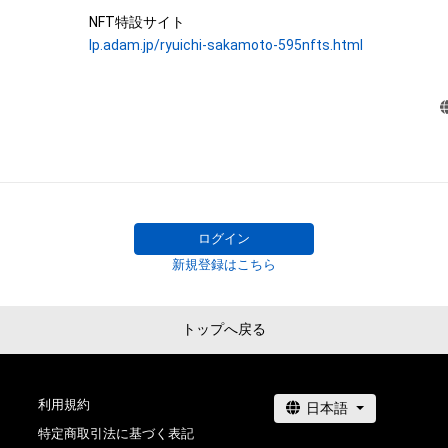
株式会社幻冬舎は、本ＮＦＴ等について、事実上または法
One of Ryuichi Sakamoto’s signature pieces, “Merry Chri
lp.adam.jp/ryuichi-sakamoto-595nfts.html
性、信頼性、正確性、完全性、有効性、特定の目的への適合
Lawrence - 2021”, was recorded at Bunkamura Studio in 
などに関する欠陥、エラーやバグ等を含みます。）がないこ
30th, 2021, while fighting against illness, his only recordi
る環境において利用可能であることを保証するものでな
in 2021. The 595 music notes of the melody on the right
購入者等が使用するコンピューター、回線、ソフトウェア
digitally divided one by one and converted into a unique N
フォーム等の環境にもとづき生じた損害について、一切
ものとします。また当社は、本サービスに関して、購入者
The one bar music sheet's emphasized note indicates wh
において生じた取引、連絡または紛争等について一切責
composition each NFT item corresponds to. Every note 
とします。

each bar, composing a total of 595 notes from 96 bars. T
上記にかかわらず、消費者契約法の適用その他の理由に
ログイン
complete only when all 595 music notes are gathered.

れる場合、株式会社幻冬舎の責任は、債務不履行または不
新規登録はこちら
 There is only one item for each note in the world, being the first NFT by 
者等に生じた損害のうち現実に発生した直接かつ通常の
Ryuichi Sakamoto.

します。また、かかる場合の賠償金額の上限は、本ＮＦＴ
幻冬舎が最初に購入者から販売代金として受領した金額
トップへ戻る
Furthermore, the owners of this collectible NFT item can 
し、当社の故意又は重過失に起因する場合はこれらの限
for “NFT for the rights to obtain “Merry Christmas Mr. L
をするものとします。

Ryuichi Sakamoto handwritten music sheet” starting o
24th, 2021. The first-buyer benefit for this NFT is the l
利用規約
●Cautions Regarding Copyrights

link for WAV file of the full version of “Merry Christmas M
特定商取引法に基づく表記