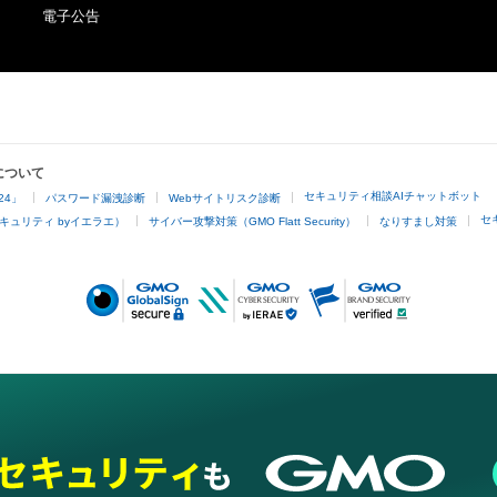
2021”, which will be sent via email at a later date.

電子公告
The copyrights, patents, utility models, trademarks, indu
rights and other intellectual property rights (including th
●Description for NFT Item Name and Music Note

obtain or to apply for registration of such rights) regard
The part “X-X” added to the beginning of the NFT item 
such as images, texts, audio and videos etc. available for
the bar number and the note number within the bar. If th
downloading and other uses (hereinafter referred to as 
“1-1 “Merry Christmas Mr. Lawrence” Ryuichi Sakamoto
Moreover, regardless of whether the contents are availab
indicates the NFT for the 1st note of the 1st bar.

non-buyers or not) for buyers or owners of this NFT (her
について
referred to as the “Buyers”) are reserved by Ryuichi Sa
セキュリティ相談AIチャットボット
24」
パスワード漏洩診断
Webサイトリスク診断
There is 1 note (ex. bars 95, 96), 

Gentosha Inc. In other words, owning this NFT or the Co
セ
キュリティ byイエラエ）
サイバー攻撃対策（GMO Flatt Security）
なりすまし対策
5 notes (ex. bar 23), 

(hereinafter referred to as “Such NFT”) does not imply a 
8 notes (ex. bars 57, 58...), 

agreement on the usage of its intellectual property rights
12 notes (ex. bars 1, 2, 3...), 

The tail of the last note of each bar can be heard in the f
Under such terms and conditions, any use beyond the bo
next bar.

viewing by an individual, commercial use and other acts (
So 

not limited to editing, exhibiting, distributing, decompilin
engineering) that require agreement by legally entitled p
- The reference note is the highest note in the right hand 
be performed without agreement by the copyright owner
harmony)

Contents, Ryuichi Sakamoto and Gentosha Inc. (or the 
- In case the length of the note is longer than one bar, c
those who administer such rights under their entrustmen
length (f.e. 「23-5」「31-5」
