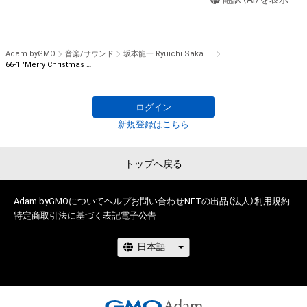
瑕疵（安全性、信頼性、正確性、完全性、有効性、特定の目的への
note is numbered for each bar, composing a total of 595 
適合性、セキュリティなどに関する欠陥、エラーやバグ等を含み
notes from 96 bars. The piece is complete only when all 595 
ます。）がないこと、及び、あらゆる環境において利用可能であ
music notes are gathered.

ることを保証するものでなく、当該瑕疵又は購入者等が使用す
 There is only one item for each note in the world, being the 
Adam byGMO
音楽/サウンド
坂本龍一 Ryuichi Sakamoto
るコンピューター、回線、ソフトウェア若しくはプラットフォー
66-1 "Merry Christmas Mr. Lawrence" Ryuichi Sakamoto 坂本 龍一
first NFT by Ryuichi Sakamoto.

ム等の環境にもとづき生じた損害について、一切の責任を負わ
ないものとします。また当社は、本サービスに関して、購入者等
Furthermore, the owners of this collectible NFT item can join 
ログイン
と第三者との間において生じた取引、連絡または紛争等につい
the auction for “NFT for the rights to obtain “Merry 
新規登録はこちら
て一切責任を負わないものとします。

Christmas Mr. Lawrence” by Ryuichi Sakamoto handwritten 
上記にかかわらず、消費者契約法の適用その他の理由により免
music sheet” starting on December 24th, 2021. The first-
責が制限される場合、株式会社幻冬舎の責任は、債務不履行また
buyer benefit for this NFT is the limited download link for WAV 
トップへ戻る
は不法行為により購入者等に生じた損害のうち現実に発生した
file of the full version of “Merry Christmas Mr. Lawrence - 
直接かつ通常の損害に限るものとします。また、かかる場合の
2021”, which will be sent via email at a later date.

Adam byGMOについて
ヘルプ
お問い合わせ
NFTの出品（法人）
利用規約
賠償金額の上限は、本ＮＦＴに関して株式会社幻冬舎が最初に
特定商取引法に基づく表記
電子公告
購入者から販売代金として受領した金額とします。ただし、当
●Description for NFT Item Name and Music Note

社の故意又は重過失に起因する場合はこれらの限定を設けずに
The part “X-X” added to the beginning of the NFT item name 
賠償をするものとします。

represents the bar number and the note number within the 
bar. If the item name is “1-1 “Merry Christmas Mr. Lawrence” 
●Cautions Regarding Copyrights

Ryuichi Sakamoto 坂本龍一”, it indicates the NFT for the 1st 
note of the 1st bar.
