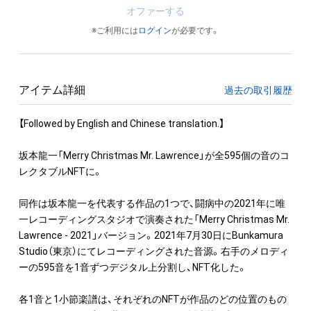
オファーする
※ご利用には
ログイン
が必要です。
アイテム詳細
過去の取引履歴
【Followed by English and Chinese translation.】

坂本龍一「Merry Christmas Mr. Lawrence」が全595個の音のコ
レクタブルNFTに。

同作は坂本龍一を代表する作品の1つで、闘病中の2021年に唯
一レコーディングスタジオで演奏された「Merry Christmas Mr. 
Lawrence - 2021」バージョン。2021年7月30日にBunkamura 
Studio（東京）にてレコーディングされた音源。右手のメロディ
ーの595音を1音ずつデジタル上分割し、NFT化した。

各1音と1小節楽譜は、それぞれのNFTが作品のどの位置のもの