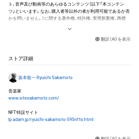
ト、音声及び動画等のあらゆるコンテンツ（以下「本コンテン
2. 音終わりが欠けてしまう該当音については、2小節分の長さで
ツ」といいます。なお、購入者等以外の者が利用可能であるか否
書き出しています。

かを問いません。）に関する著作権、特許権、実用新案権、商標
3. 各小節のラストノート（最後の1音）は、次の小節に渡って音が
権、意匠権その他一切の知的財産権（これらの権利について登録
響いています。切り出した音を小節内の楽譜と同じ正しい位置
等の出願をする権利を含みます。）は、坂本龍一及び株式会社幻
に置くとその音が途切れてしまいます、そのため便宜上、この
翻訳（AI）を表示
冬舎に留保されます。すなわち、本ＮＦＴ又は本コンテンツに
WAVデータでは位置を調整し、1秒前に配置しています。

かかるデータ（以下「本ＮＦＴ等」といいます）を保有すること
は、本コンテンツに関する知的財産権の譲渡又は利用許諾を受
“Merry Christmas Mr. Lawrence” by Ryuichi Sakamoto 
ストア詳細
けることを意味しません。

becomes a NFT collectible with 595 items of music notes. 

したがって、本ＮＦＴ等の保有者であっても、本コンテンツの権
One of Ryuichi Sakamoto’s signature pieces, “Merry 
坂本龍一 Ryuichi Sakamoto
利者である坂本龍一及び株式会社幻冬舎（またはこれらの者の
Christmas Mr. Lawrence - 2021”, was recorded at Bunkamura 
承継人若しくは管理委託先）から別途の承諾を得ずに、個人によ
Studio in Tokyo on July 30th, 2021, while fighting against 
る閲覧の範囲を超えた利用、商用利用その他の法律上権利者の
www.sitesakamoto.com/
illness, his only recording of this work in 2021. The 595 music 
承諾を必要とする行為(改変、公開、配布、逆コンパイル及びリバ
notes of the melody on the right hand were digitally divided 
ースエンジニアリングを含みますが、これらに限りません。)を
one by one and converted into a unique NFT.

行うことはできません。

lp.adam.jp/ryuichi-sakamoto-595nfts.html
The one bar music sheet's emphasized note indicates which 
株式会社幻冬舎は、本ＮＦＴ等について、事実上または法律上の
part in the composition each NFT item corresponds to. Every 
翻訳（AI）を表示