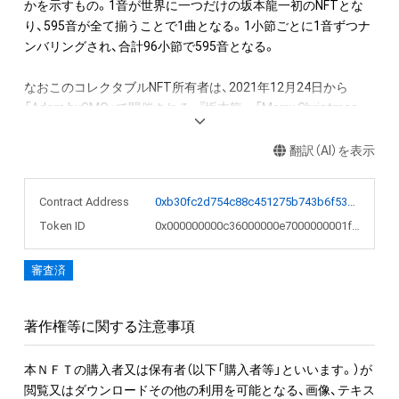
かを示すもの。1音が世界に一つだけの坂本龍一初のNFTとな
り、595音が全て揃うことで1曲となる。1小節ごとに1音ずつナ
ンバリングされ、合計96小節で595音となる。

なおこのコレクタブルNFT所有者は、2021年12月24日から
「Adam byGMO」で開催される、『坂本龍一「Merry Christmas 
Mr. Lawrence」直筆楽譜を入手できる権利NFT』のオークション
への参加が可能。またNFT初回購入者限定の特典として、
翻訳（AI）を表示
「Merry Christmas Mr. Lawrence - 2021」フルバージョンの
WAVファイルを期間限定でダウンロードできるリンクを後日メ
Contract Address
0xb30fc2d754c88c451275b743b6f530f19f643683
ールで送付します。

Token ID
0x000000000c36000000e7000000001fa8
●NFT作品名と音の説明

審査済
NFT作品名の冒頭に付加された、前半の数字が楽譜の何小節目
か、後半の数字がその小節での何音目かを表現している。作品
名が「1-1 "Merry Christmas Mr. Lawrence" Ryuichi Sakamoto 
著作権等に関する注意事項
坂本龍一」の場合は、1小節目の1音目のNFTを表す。

本ＮＦＴの購入者又は保有者（以下「購入者等」といいます。）が
音源に関しては下記法則に沿っています。

閲覧又はダウンロードその他の利用を可能となる、画像、テキス
1. 該当音の切り出しは、右手のトップノートが基準です。
