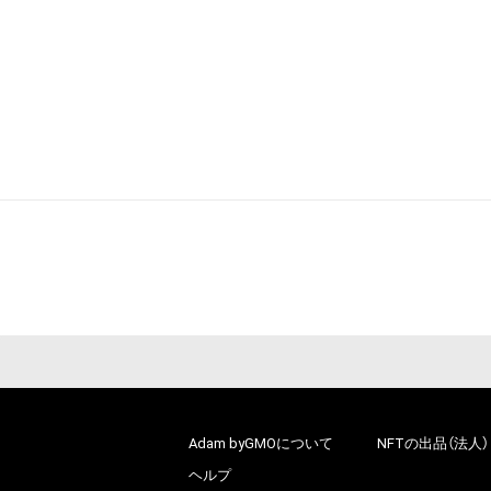
Adam byGMOについて
NFTの出品（法人）
ヘルプ