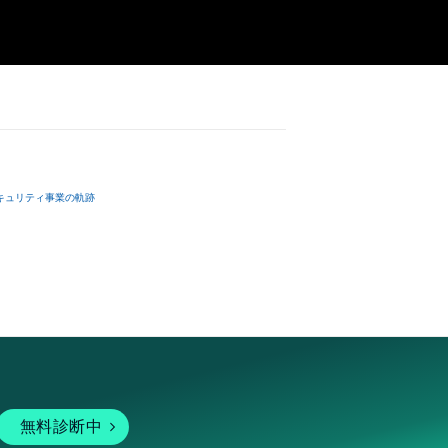
strial design 
e rights to 
ing the contents 
name represents 
 viewing, 
e item name is 
the “Contents”; 
 坂本龍一”, it 
le for use to 
einafter 
kamoto and 
ntents data 
キュリティ事業の軌跡
transfer nor the 
. 

irst note of 
undary of 
including but 
g, reverse 
ersons shall not 
(if there is 
s of the 
successor and 
ut out two bars 
無料診断中
t) even if This 