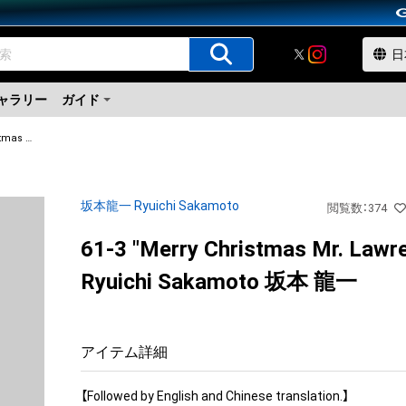
ャラリー
ガイド
61-3 "Merry Christmas Mr. Lawrence" Ryuichi Sakamoto 坂本 龍一
坂本龍一 Ryuichi Sakamoto
閲覧数
：
374
61-3 "Merry Christmas Mr. Lawr
Ryuichi Sakamoto 坂本 龍一
アイテム詳細
【Followed by English and Chinese translation.】
