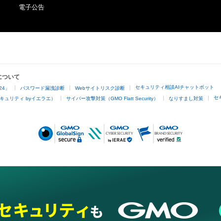
2021”, which will be sent via email at a later date.

電子公告
The copyrights, patents, utility models, trademarks, indu
rights and other intellectual property rights (including th
●Description for NFT Item Name and Music Note

obtain or to apply for registration of such rights) regard
The part “X-X” added to the beginning of the NFT item 
such as images, texts, audio and videos etc. available for
the bar number and the note number within the bar. If th
downloading and other uses (hereinafter referred to as 
“1-1 “Merry Christmas Mr. Lawrence” Ryuichi Sakamoto
Moreover, regardless of whether the contents are availab
indicates the NFT for the 1st note of the 1st bar.

non-buyers or not) for buyers or owners of this NFT (her
について
referred to as the “Buyers”) are reserved by Ryuichi Sa
セキュリティ相談AIチャットボット
24」
パスワード漏洩診断
Webサイトリスク診断
There is 1 note (ex. bars 95, 96), 

Gentosha Inc. In other words, owning this NFT or the Co
セ
キュリティ byイエラエ）
サイバー攻撃対策（GMO Flatt Security）
なりすまし対策
5 notes (ex. bar 23), 

(hereinafter referred to as “Such NFT”) does not imply a 
8 notes (ex. bars 57, 58...), 

agreement on the usage of its intellectual property rights
12 notes (ex. bars 1, 2, 3...), 

The tail of the last note of each bar can be heard in the f
Under such terms and conditions, any use beyond the bo
next bar.

viewing by an individual, commercial use and other acts (
So 

not limited to editing, exhibiting, distributing, decompilin
engineering) that require agreement by legally entitled p
- The reference note is the highest note in the right hand 
be performed without agreement by the copyright owner
harmony)

Contents, Ryuichi Sakamoto and Gentosha Inc. (or the 
- In case the length of the note is longer than one bar, c
those who administer such rights under their entrustmen
length (f.e. 「23-5」「31-5」
