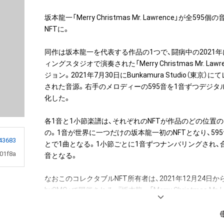
坂本龍一「Merry Christmas Mr. Lawrence」が全59
NFTに。

同作は坂本龍一を代表する作品の1つで、闘病中の2021
ィングスタジオで演奏された「Merry Christmas Mr. Lawren
ジョン。2021年7月30日にBunkamura Studio（東京
された音源。右手のメロディーの595音を1音ずつデジタル
化した。

各1音と1小節楽譜は、それぞれのNFTが作品のどの位置
の。1音が世界に一つだけの坂本龍一初のNFTとなり、59
43683
とで1曲となる。1小節ごとに1音ずつナンバリングされ、合
01f8a
音となる。

なおこのコレクタブルNFT所有者は、2021年12月24日から「
byGMO」で開催される、『坂本龍一「Merry Christmas Mr. 
譜を入手できる権利NFT』のオークションへの参加が可能
入者限定の特典として、「Merry Christmas Mr. Lawrence