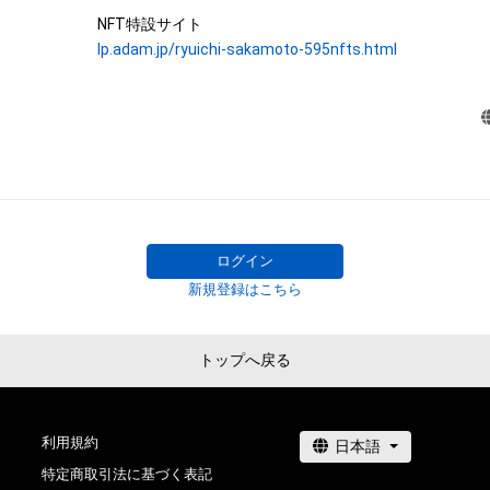
株式会社幻冬舎は、本ＮＦＴ等について、事実上または法
One of Ryuichi Sakamoto’s signature pieces, “Merry Chri
lp.adam.jp/ryuichi-sakamoto-595nfts.html
性、信頼性、正確性、完全性、有効性、特定の目的への適合
Lawrence - 2021”, was recorded at Bunkamura Studio in 
などに関する欠陥、エラーやバグ等を含みます。）がないこ
30th, 2021, while fighting against illness, his only recordi
る環境において利用可能であることを保証するものでな
in 2021. The 595 music notes of the melody on the right
購入者等が使用するコンピューター、回線、ソフトウェア
digitally divided one by one and converted into a unique N
フォーム等の環境にもとづき生じた損害について、一切
ものとします。また当社は、本サービスに関して、購入者
The one bar music sheet's emphasized note indicates wh
において生じた取引、連絡または紛争等について一切責
composition each NFT item corresponds to. Every note 
とします。

each bar, composing a total of 595 notes from 96 bars. T
上記にかかわらず、消費者契約法の適用その他の理由に
ログイン
complete only when all 595 music notes are gathered.

れる場合、株式会社幻冬舎の責任は、債務不履行または不
新規登録はこちら
 There is only one item for each note in the world, being the first NFT by 
者等に生じた損害のうち現実に発生した直接かつ通常の
Ryuichi Sakamoto.

します。また、かかる場合の賠償金額の上限は、本ＮＦＴ
幻冬舎が最初に購入者から販売代金として受領した金額
トップへ戻る
Furthermore, the owners of this collectible NFT item can 
し、当社の故意又は重過失に起因する場合はこれらの限
for “NFT for the rights to obtain “Merry Christmas Mr. L
をするものとします。

Ryuichi Sakamoto handwritten music sheet” starting o
24th, 2021. The first-buyer benefit for this NFT is the l
利用規約
●Cautions Regarding Copyrights

link for WAV file of the full version of “Merry Christmas M
特定商取引法に基づく表記