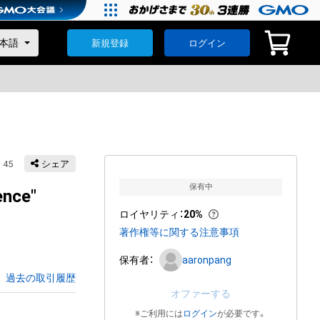
新規登録
ログイン
45
シェア
保有中
ence"
ロイヤリティ
：
20%
著作権等に関する注意事項
保有者：
aaronpang
過去の取引履歴
オファーする
※ご利用には
ログイン
が必要です。