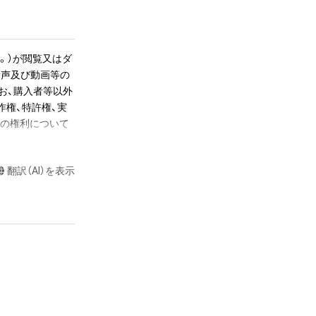
リンクを後日メー
。）が閲覧又はダ
節目か、後半の数
音声及び動画等の
erry 
お、購入者等以外
本龍一」の場合は、1小節目
作権、特許権、実
らの権利について
株式会社幻冬舎に
かるデータ（以下
翻訳（AI）を表示
ツに関する知的財
長さで書き出して
て音が響いていま
ツの権利者である
くとその音が途切
若しくは管理委
置を調整し、1秒
超えた利用、商用
公開、配布、逆コ
これらに限りませ
ecomes a NFT 