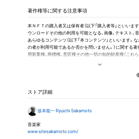
ジョンのWAVファイルを期間限定でダウンロードできる
ルで送付します。

著作権等に関する注意事項
●NFT作品名と音の説明

本ＮＦＴの購入者又は保有者（以下「購入者等」といいます
NFT作品名の冒頭に付加された、前半の数字が楽譜の何小
ウンロードその他の利用を可能となる、画像、テキスト、
字がその小節での何音目かを表現している。作品名が「1-1 "M
あらゆるコンテンツ（以下「本コンテンツ」といいます。な
Christmas Mr. Lawrence" Ryuichi Sakamoto 坂
の者が利用可能であるか否かを問いません。）に関する著
の1音目のNFTを表す。

用新案権、商標権、意匠権その他一切の知的財産権（これ
登録等の出願をする権利を含みます。）は、坂本龍一及び
音源に関しては下記法則に沿っています。

留保されます。すなわち、本ＮＦＴ又は本コンテンツにか
1. 該当音の切り出しは、右手のトップノートが基準です。

「本ＮＦＴ等」といいます）を保有することは、本コンテン
2. 音終わりが欠けてしまう該当音については、2小節分の
産権の譲渡又は利用許諾を受けることを意味しません。

います。

ストア詳細
3. 各小節のラストノート（最後の1音）は、次の小節に渡っ
したがって、本ＮＦＴ等の保有者であっても、本コンテン
す。切り出した音を小節内の楽譜と同じ正しい位置に置
坂本龍一及び株式会社幻冬舎（またはこれらの者の承継人
れてしまいます、そのため便宜上、このWAVデータでは位
坂本龍一 Ryuichi Sakamoto
託先）から別途の承諾を得ずに、個人による閲覧の範囲を
前に配置しています。

利用その他の法律上権利者の承諾を必要とする行為(改変、
ンパイル及びリバースエンジニアリングを含みますが、
“Merry Christmas Mr. Lawrence” by Ryuichi Sakamoto b
www.sitesakamoto.com/
ん。)を行うことはできません。

collectible with 595 items of music notes. 
