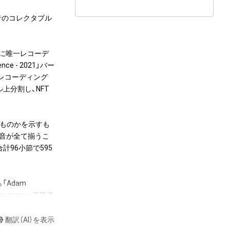
5個の音のコレクタブル
年に唯一レコーデ
ce - 2021」バー
）にてレコーディング
上分割し、NFT
のものかを示すも
5音が全て揃うこ
計96小節で595
Adam 
Lawrence」直筆楽
。またNFT初回購
 - 2021」フルバー
翻訳（AI）を表示