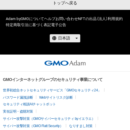
トップへ戻る
Adam byGMOについて
ヘルプ
お問い合わせ
NFTの出品（法人）
利用規約
特定商取引法に基づく表記
電子公告
GMOインターネットグループのセキュリティ事業について
世界初総合ネットセキュリティサービス「GMOセキュリティ24」
パスワード漏洩診断
Webサイトリスク診断
セキュリティ相談AIチャットボット
実在証明・盗聴対策
サイバー攻撃対策（GMOサイバーセキュリティ byイエラエ）
サイバー攻撃対策（GMO Flatt Security）
なりすまし対策