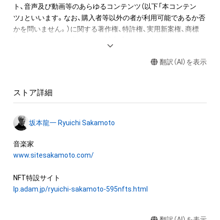
ト、音声及び動画等のあらゆるコンテンツ（以下「本コンテン
2. 音終わりが欠けてしまう該当音については、2小節分の長さで
ツ」といいます。なお、購入者等以外の者が利用可能であるか否
書き出しています。

かを問いません。）に関する著作権、特許権、実用新案権、商標
3. 各小節のラストノート（最後の1音）は、次の小節に渡って音が
権、意匠権その他一切の知的財産権（これらの権利について登録
響いています。切り出した音を小節内の楽譜と同じ正しい位置
等の出願をする権利を含みます。）は、坂本龍一及び株式会社幻
に置くとその音が途切れてしまいます、そのため便宜上、この
翻訳（AI）を表示
冬舎に留保されます。すなわち、本ＮＦＴ又は本コンテンツに
WAVデータでは位置を調整し、1秒前に配置しています。

かかるデータ（以下「本ＮＦＴ等」といいます）を保有すること
は、本コンテンツに関する知的財産権の譲渡又は利用許諾を受
“Merry Christmas Mr. Lawrence” by Ryuichi Sakamoto 
ストア詳細
けることを意味しません。

becomes a NFT collectible with 595 items of music notes. 

したがって、本ＮＦＴ等の保有者であっても、本コンテンツの権
One of Ryuichi Sakamoto’s signature pieces, “Merry 
坂本龍一 Ryuichi Sakamoto
利者である坂本龍一及び株式会社幻冬舎（またはこれらの者の
Christmas Mr. Lawrence - 2021”, was recorded at Bunkamura 
承継人若しくは管理委託先）から別途の承諾を得ずに、個人によ
Studio in Tokyo on July 30th, 2021, while fighting against 
る閲覧の範囲を超えた利用、商用利用その他の法律上権利者の
www.sitesakamoto.com/
illness, his only recording of this work in 2021. The 595 music 
承諾を必要とする行為(改変、公開、配布、逆コンパイル及びリバ
notes of the melody on the right hand were digitally divided 
ースエンジニアリングを含みますが、これらに限りません。)を
one by one and converted into a unique NFT.

行うことはできません。

lp.adam.jp/ryuichi-sakamoto-595nfts.html
The one bar music sheet's emphasized note indicates which 
株式会社幻冬舎は、本ＮＦＴ等について、事実上または法律上の
part in the composition each NFT item corresponds to. Every 
翻訳（AI）を表示