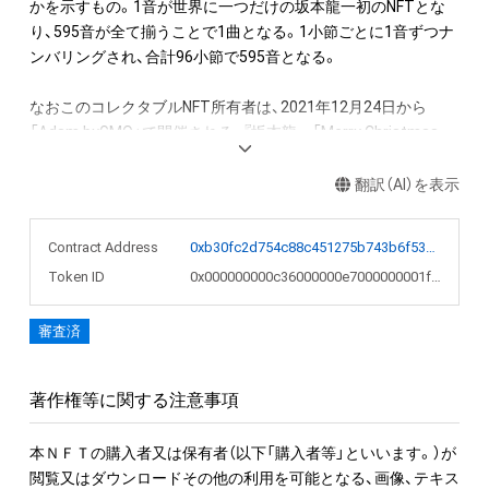
かを示すもの。1音が世界に一つだけの坂本龍一初のNFTとな
り、595音が全て揃うことで1曲となる。1小節ごとに1音ずつナ
ンバリングされ、合計96小節で595音となる。

なおこのコレクタブルNFT所有者は、2021年12月24日から
「Adam byGMO」で開催される、『坂本龍一「Merry Christmas 
Mr. Lawrence」直筆楽譜を入手できる権利NFT』のオークション
への参加が可能。またNFT初回購入者限定の特典として、
翻訳（AI）を表示
「Merry Christmas Mr. Lawrence - 2021」フルバージョンの
WAVファイルを期間限定でダウンロードできるリンクを後日メ
Contract Address
0xb30fc2d754c88c451275b743b6f530f19f643683
ールで送付します。

Token ID
0x000000000c36000000e7000000001f49
●NFT作品名と音の説明

審査済
NFT作品名の冒頭に付加された、前半の数字が楽譜の何小節目
か、後半の数字がその小節での何音目かを表現している。作品
名が「1-1 "Merry Christmas Mr. Lawrence" Ryuichi Sakamoto 
著作権等に関する注意事項
坂本龍一」の場合は、1小節目の1音目のNFTを表す。

本ＮＦＴの購入者又は保有者（以下「購入者等」といいます。）が
音源に関しては下記法則に沿っています。

閲覧又はダウンロードその他の利用を可能となる、画像、テキス
1. 該当音の切り出しは、右手のトップノートが基準です。
