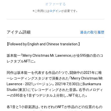
オファーする
※ご利用には
ログイン
が必要です。
アイテム詳細
過去の取引履歴
【Followed by English and Chinese translation.】

坂本龍一「Merry Christmas Mr. Lawrence」が全595個の音のコ
レクタブルNFTに。

同作は坂本龍一を代表する作品の1つで、闘病中の2021年に唯
一レコーディングスタジオで演奏された「Merry Christmas Mr. 
Lawrence - 2021」バージョン。2021年7月30日にBunkamura 
Studio（東京）にてレコーディングされた音源。右手のメロディ
ーの595音を1音ずつデジタル上分割し、NFT化した。

各1音と1小節楽譜は、それぞれのNFTが作品のどの位置のもの