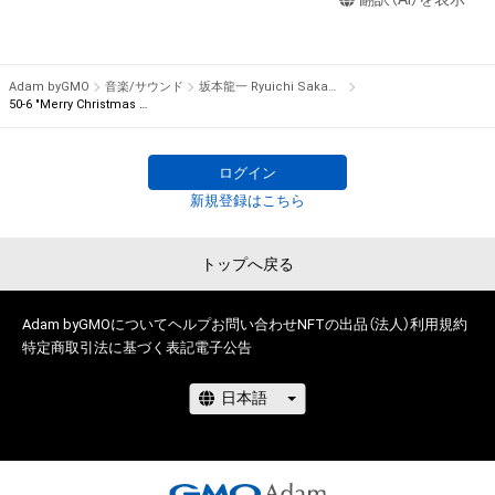
瑕疵（安全性、信頼性、正確性、完全性、有効性、特定の目的への
note is numbered for each bar, composing a total of 595 
適合性、セキュリティなどに関する欠陥、エラーやバグ等を含み
notes from 96 bars. The piece is complete only when all 595 
ます。）がないこと、及び、あらゆる環境において利用可能であ
music notes are gathered.

ることを保証するものでなく、当該瑕疵又は購入者等が使用す
 There is only one item for each note in the world, being the 
Adam byGMO
音楽/サウンド
坂本龍一 Ryuichi Sakamoto
るコンピューター、回線、ソフトウェア若しくはプラットフォー
50-6 "Merry Christmas Mr. Lawrence" Ryuichi Sakamoto 坂本 龍一
first NFT by Ryuichi Sakamoto.

ム等の環境にもとづき生じた損害について、一切の責任を負わ
ないものとします。また当社は、本サービスに関して、購入者等
Furthermore, the owners of this collectible NFT item can join 
ログイン
と第三者との間において生じた取引、連絡または紛争等につい
the auction for “NFT for the rights to obtain “Merry 
新規登録はこちら
て一切責任を負わないものとします。

Christmas Mr. Lawrence” by Ryuichi Sakamoto handwritten 
上記にかかわらず、消費者契約法の適用その他の理由により免
music sheet” starting on December 24th, 2021. The first-
責が制限される場合、株式会社幻冬舎の責任は、債務不履行また
buyer benefit for this NFT is the limited download link for WAV 
トップへ戻る
は不法行為により購入者等に生じた損害のうち現実に発生した
file of the full version of “Merry Christmas Mr. Lawrence - 
直接かつ通常の損害に限るものとします。また、かかる場合の
2021”, which will be sent via email at a later date.

Adam byGMOについて
ヘルプ
お問い合わせ
NFTの出品（法人）
利用規約
賠償金額の上限は、本ＮＦＴに関して株式会社幻冬舎が最初に
特定商取引法に基づく表記
電子公告
購入者から販売代金として受領した金額とします。ただし、当
●Description for NFT Item Name and Music Note

社の故意又は重過失に起因する場合はこれらの限定を設けずに
The part “X-X” added to the beginning of the NFT item name 
賠償をするものとします。

represents the bar number and the note number within the 
bar. If the item name is “1-1 “Merry Christmas Mr. Lawrence” 
●Cautions Regarding Copyrights

Ryuichi Sakamoto 坂本龍一”, it indicates the NFT for the 1st 
note of the 1st bar.
