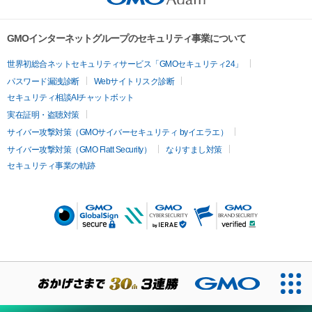
The copyrights, patents, utility models, trademarks, 
industrial design rights and other intellectual property rights 
There is 1 note (ex. bars 95, 96), 

GMOインターネットグループのセキュリティ事業について
(including the rights to obtain or to apply for registration of 
5 notes (ex. bar 23), 

such rights) regarding the contents such as images, texts, 
8 notes (ex. bars 57, 58...), 

世界初総合ネットセキュリティサービス「GMOセキュリティ24」
audio and videos etc. available for viewing, downloading and 
12 notes (ex. bars 1, 2, 3...), 

パスワード漏洩診断
Webサイトリスク診断
other uses (hereinafter referred to as the “Contents”; 
The tail of the last note of each bar can be heard in the first 
セキュリティ相談AIチャットボット
Moreover, regardless of whether the contents are available 
note of next bar.

実在証明・盗聴対策
for use to non-buyers or not) for buyers or owners of this 
So 

サイバー攻撃対策（GMOサイバーセキュリティ byイエラエ）
NFT (hereinafter referred to as the “Buyers”) are reserved by 
サイバー攻撃対策（GMO Flatt Security）
なりすまし対策
Ryuichi Sakamoto and Gentosha Inc. In other words, owning 
- The reference note is the highest note in the right hand (if 
セキュリティ事業の軌跡
this NFT or the Contents data (hereinafter referred to as 
there is harmony)

“Such NFT”) does not imply a transfer nor the agreement on 
- In case the length of the note is longer than one bar, cut out 
the usage of its intellectual property rights. 

two bars length (f.e. 「23-5」「31-5」

- bar 95, the first note takes 2 bars length = 「95-1」

Under such terms and conditions, any use beyond the 
- The last note on each bar can be heard in the cross fade in 
boundary of viewing by an individual, commercial use and 
the first note of the next bar, so the timing is shifted 1 
other acts (including but not limited to editing, exhibiting, 
second ahead. 

distributing, decompiling, reverse engineering) that require 
agreement by legally entitled persons shall not be performed 
坂本龙一「Merry Christmas Mr. Lawrence」全595音符的珍藏版