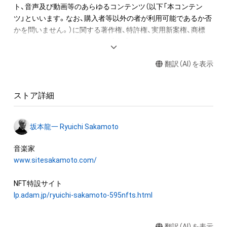
ト、音声及び動画等のあらゆるコンテンツ（以下「本コンテン
2. 音終わりが欠けてしまう該当音については、2小節分の長さで
ツ」といいます。なお、購入者等以外の者が利用可能であるか否
書き出しています。

かを問いません。）に関する著作権、特許権、実用新案権、商標
3. 各小節のラストノート（最後の1音）は、次の小節に渡って音が
権、意匠権その他一切の知的財産権（これらの権利について登録
響いています。切り出した音を小節内の楽譜と同じ正しい位置
等の出願をする権利を含みます。）は、坂本龍一及び株式会社幻
に置くとその音が途切れてしまいます、そのため便宜上、この
翻訳（AI）を表示
冬舎に留保されます。すなわち、本ＮＦＴ又は本コンテンツに
WAVデータでは位置を調整し、1秒前に配置しています。

かかるデータ（以下「本ＮＦＴ等」といいます）を保有すること
は、本コンテンツに関する知的財産権の譲渡又は利用許諾を受
“Merry Christmas Mr. Lawrence” by Ryuichi Sakamoto 
ストア詳細
けることを意味しません。

becomes a NFT collectible with 595 items of music notes. 

したがって、本ＮＦＴ等の保有者であっても、本コンテンツの権
One of Ryuichi Sakamoto’s signature pieces, “Merry 
坂本龍一 Ryuichi Sakamoto
利者である坂本龍一及び株式会社幻冬舎（またはこれらの者の
Christmas Mr. Lawrence - 2021”, was recorded at Bunkamura 
承継人若しくは管理委託先）から別途の承諾を得ずに、個人によ
Studio in Tokyo on July 30th, 2021, while fighting against 
る閲覧の範囲を超えた利用、商用利用その他の法律上権利者の
www.sitesakamoto.com/
illness, his only recording of this work in 2021. The 595 music 
承諾を必要とする行為(改変、公開、配布、逆コンパイル及びリバ
notes of the melody on the right hand were digitally divided 
ースエンジニアリングを含みますが、これらに限りません。)を
one by one and converted into a unique NFT.

行うことはできません。

lp.adam.jp/ryuichi-sakamoto-595nfts.html
The one bar music sheet's emphasized note indicates which 
株式会社幻冬舎は、本ＮＦＴ等について、事実上または法律上の
part in the composition each NFT item corresponds to. Every 
翻訳（AI）を表示