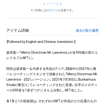
オファーする
※ご利用には
ログイン
が必要です。
アイテム詳細
過去の取引履歴
【Followed by English and Chinese translation.】

坂本龍一「Merry Christmas Mr. Lawrence」が全595個の音のコ
レクタブルNFTに。

同作は坂本龍一を代表する作品の1つで、闘病中の2021年に唯
一レコーディングスタジオで演奏された「Merry Christmas Mr. 
Lawrence - 2021」バージョン。2021年7月30日にBunkamura 
Studio（東京）にてレコーディングされた音源。右手のメロディ
ーの595音を1音ずつデジタル上分割し、NFT化した。

各1音と1小節楽譜は、それぞれのNFTが作品のどの位置のもの