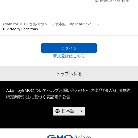
瑕疵（安全性、信頼性、正確性、完全性、有効性、特定の目的への
note is numbered for each bar, composing a total of 595 
適合性、セキュリティなどに関する欠陥、エラーやバグ等を含み
notes from 96 bars. The piece is complete only when all 595 
ます。）がないこと、及び、あらゆる環境において利用可能であ
music notes are gathered.

ることを保証するものでなく、当該瑕疵又は購入者等が使用す
 There is only one item for each note in the world, being the 
Adam byGMO
音楽/サウンド
坂本龍一 Ryuichi Sakamoto
るコンピューター、回線、ソフトウェア若しくはプラットフォー
10-3 "Merry Christmas Mr. Lawrence" Ryuichi Sakamoto 坂本 龍一
first NFT by Ryuichi Sakamoto.

ム等の環境にもとづき生じた損害について、一切の責任を負わ
ないものとします。また当社は、本サービスに関して、購入者等
Furthermore, the owners of this collectible NFT item can join 
ログイン
と第三者との間において生じた取引、連絡または紛争等につい
the auction for “NFT for the rights to obtain “Merry 
新規登録はこちら
て一切責任を負わないものとします。

Christmas Mr. Lawrence” by Ryuichi Sakamoto handwritten 
上記にかかわらず、消費者契約法の適用その他の理由により免
music sheet” starting on December 24th, 2021. The first-
責が制限される場合、株式会社幻冬舎の責任は、債務不履行また
buyer benefit for this NFT is the limited download link for WAV 
トップへ戻る
は不法行為により購入者等に生じた損害のうち現実に発生した
file of the full version of “Merry Christmas Mr. Lawrence - 
直接かつ通常の損害に限るものとします。また、かかる場合の
2021”, which will be sent via email at a later date.

Adam byGMOについて
ヘルプ
お問い合わせ
NFTの出品（法人）
利用規約
賠償金額の上限は、本ＮＦＴに関して株式会社幻冬舎が最初に
特定商取引法に基づく表記
電子公告
購入者から販売代金として受領した金額とします。ただし、当
●Description for NFT Item Name and Music Note

社の故意又は重過失に起因する場合はこれらの限定を設けずに
The part “X-X” added to the beginning of the NFT item name 
賠償をするものとします。

represents the bar number and the note number within the 
bar. If the item name is “1-1 “Merry Christmas Mr. Lawrence” 
●Cautions Regarding Copyrights

Ryuichi Sakamoto 坂本龍一”, it indicates the NFT for the 1st 
note of the 1st bar.
