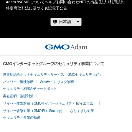
Adam byGMOについて
ヘルプ
お問い合わせ
NFTの出品（法人）
利用規約
賠償金額の上限は、本ＮＦＴに関して株式会社幻冬舎が最初に
特定商取引法に基づく表記
電子公告
購入者から販売代金として受領した金額とします。ただし、当
●Description for NFT Item Name and Music Note

社の故意又は重過失に起因する場合はこれらの限定を設けずに
The part “X-X” added to the beginning of the NFT item name 
賠償をするものとします。

represents the bar number and the note number within the 
bar. If the item name is “1-1 “Merry Christmas Mr. Lawrence” 
●Cautions Regarding Copyrights

Ryuichi Sakamoto 坂本龍一”, it indicates the NFT for the 1st 
note of the 1st bar.

The copyrights, patents, utility models, trademarks, 
industrial design rights and other intellectual property rights 
There is 1 note (ex. bars 95, 96), 

GMOインターネットグループのセキュリティ事業について
(including the rights to obtain or to apply for registration of 
5 notes (ex. bar 23), 

such rights) regarding the contents such as images, texts, 
8 notes (ex. bars 57, 58...), 

世界初総合ネットセキュリティサービス「GMOセキュリティ24」
audio and videos etc. available for viewing, downloading and 
12 notes (ex. bars 1, 2, 3...), 

パスワード漏洩診断
Webサイトリスク診断
other uses (hereinafter referred to as the “Contents”; 
The tail of the last note of each bar can be heard in the first 
セキュリティ相談AIチャットボット
Moreover, regardless of whether the contents are available 
note of next bar.

実在証明・盗聴対策
for use to non-buyers or not) for buyers or owners of this 
So 

サイバー攻撃対策（GMOサイバーセキュリティ byイエラエ）
NFT (hereinafter referred to as the “Buyers”) are reserved by 
サイバー攻撃対策（GMO Flatt Security）
なりすまし対策
Ryuichi Sakamoto and Gentosha Inc. In other words, owning 
- The reference note is the highest note in the right hand (if 
セキュリティ事業の軌跡
this NFT or the Contents data (hereinafter referred to as 
there is harmony)

“Such NFT”) does not imply a transfer nor the agreement on 
- In case the length of the note is longer than one bar, cut out 