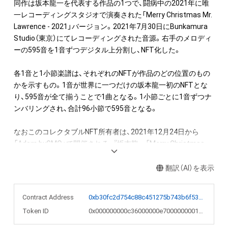
同作は坂本龍一を代表する作品の1つで、闘病中の2021年に唯
一レコーディングスタジオで演奏された「Merry Christmas Mr. 
Lawrence - 2021」バージョン。2021年7月30日にBunkamura 
Studio（東京）にてレコーディングされた音源。右手のメロディ
ーの595音を1音ずつデジタル上分割し、NFT化した。

各1音と1小節楽譜は、それぞれのNFTが作品のどの位置のもの
かを示すもの。1音が世界に一つだけの坂本龍一初のNFTとな
り、595音が全て揃うことで1曲となる。1小節ごとに1音ずつナ
ンバリングされ、合計96小節で595音となる。

なおこのコレクタブルNFT所有者は、2021年12月24日から
「Adam byGMO」で開催される、『坂本龍一「Merry Christmas 
Mr. Lawrence」直筆楽譜を入手できる権利NFT』のオークション
への参加が可能。またNFT初回購入者限定の特典として、
翻訳（AI）を表示
「Merry Christmas Mr. Lawrence - 2021」フルバージョンの
WAVファイルを期間限定でダウンロードできるリンクを後日メ
Contract Address
0xb30fc2d754c88c451275b743b6f530f19f643683
ールで送付します。

Token ID
0x000000000c36000000e7000000001e2f
●NFT作品名と音の説明
