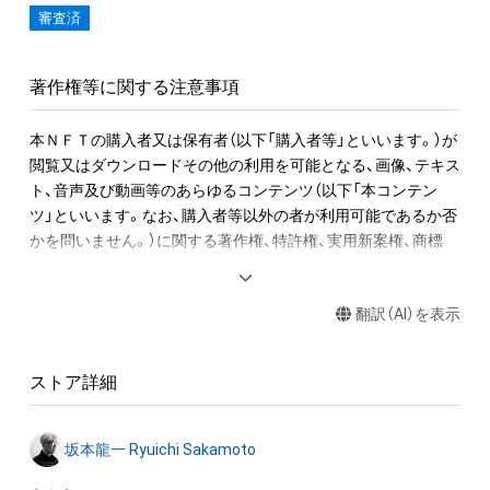
審査済
NFT作品名の冒頭に付加された、前半の数字が楽譜の何小節目
か、後半の数字がその小節での何音目かを表現している。作品
名が「1-1 "Merry Christmas Mr. Lawrence" Ryuichi Sakamoto 
著作権等に関する注意事項
坂本龍一」の場合は、1小節目の1音目のNFTを表す。

本ＮＦＴの購入者又は保有者（以下「購入者等」といいます。）が
音源に関しては下記法則に沿っています。

閲覧又はダウンロードその他の利用を可能となる、画像、テキス
1. 該当音の切り出しは、右手のトップノートが基準です。

ト、音声及び動画等のあらゆるコンテンツ（以下「本コンテン
2. 音終わりが欠けてしまう該当音については、2小節分の長さで
ツ」といいます。なお、購入者等以外の者が利用可能であるか否
書き出しています。

かを問いません。）に関する著作権、特許権、実用新案権、商標
3. 各小節のラストノート（最後の1音）は、次の小節に渡って音が
権、意匠権その他一切の知的財産権（これらの権利について登録
響いています。切り出した音を小節内の楽譜と同じ正しい位置
等の出願をする権利を含みます。）は、坂本龍一及び株式会社幻
に置くとその音が途切れてしまいます、そのため便宜上、この
翻訳（AI）を表示
冬舎に留保されます。すなわち、本ＮＦＴ又は本コンテンツに
WAVデータでは位置を調整し、1秒前に配置しています。

かかるデータ（以下「本ＮＦＴ等」といいます）を保有すること
は、本コンテンツに関する知的財産権の譲渡又は利用許諾を受
“Merry Christmas Mr. Lawrence” by Ryuichi Sakamoto 
ストア詳細
けることを意味しません。

becomes a NFT collectible with 595 items of music notes. 

したがって、本ＮＦＴ等の保有者であっても、本コンテンツの権
One of Ryuichi Sakamoto’s signature pieces, “Merry 
坂本龍一 Ryuichi Sakamoto
利者である坂本龍一及び株式会社幻冬舎（またはこれらの者の
Christmas Mr. Lawrence - 2021”, was recorded at Bunkamura 