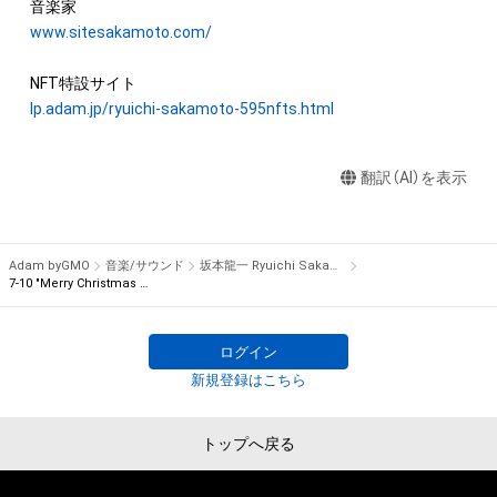
承継人若しくは管理委託先）から別途の承諾を得ずに、個人によ
Studio in Tokyo on July 30th, 2021, while fighting against 
る閲覧の範囲を超えた利用、商用利用その他の法律上権利者の
www.sitesakamoto.com/
illness, his only recording of this work in 2021. The 595 music 
承諾を必要とする行為(改変、公開、配布、逆コンパイル及びリバ
notes of the melody on the right hand were digitally divided 
ースエンジニアリングを含みますが、これらに限りません。)を
one by one and converted into a unique NFT.

行うことはできません。

lp.adam.jp/ryuichi-sakamoto-595nfts.html
The one bar music sheet's emphasized note indicates which 
株式会社幻冬舎は、本ＮＦＴ等について、事実上または法律上の
part in the composition each NFT item corresponds to. Every 
翻訳（AI）を表示
瑕疵（安全性、信頼性、正確性、完全性、有効性、特定の目的への
note is numbered for each bar, composing a total of 595 
適合性、セキュリティなどに関する欠陥、エラーやバグ等を含み
notes from 96 bars. The piece is complete only when all 595 
ます。）がないこと、及び、あらゆる環境において利用可能であ
music notes are gathered.

ることを保証するものでなく、当該瑕疵又は購入者等が使用す
 There is only one item for each note in the world, being the 
Adam byGMO
音楽/サウンド
坂本龍一 Ryuichi Sakamoto
るコンピューター、回線、ソフトウェア若しくはプラットフォー
7-10 "Merry Christmas Mr. Lawrence" Ryuichi Sakamoto 坂本 龍一
first NFT by Ryuichi Sakamoto.

ム等の環境にもとづき生じた損害について、一切の責任を負わ
ないものとします。また当社は、本サービスに関して、購入者等
Furthermore, the owners of this collectible NFT item can join 
ログイン
と第三者との間において生じた取引、連絡または紛争等につい
the auction for “NFT for the rights to obtain “Merry 
新規登録はこちら
て一切責任を負わないものとします。

Christmas Mr. Lawrence” by Ryuichi Sakamoto handwritten 
上記にかかわらず、消費者契約法の適用その他の理由により免
music sheet” starting on December 24th, 2021. The first-
責が制限される場合、株式会社幻冬舎の責任は、債務不履行また
buyer benefit for this NFT is the limited download link for WAV 
トップへ戻る
は不法行為により購入者等に生じた損害のうち現実に発生した
file of the full version of “Merry Christmas Mr. Lawrence - 
直接かつ通常の損害に限るものとします。また、かかる場合の
2021”, which will be sent via email at a later date.
