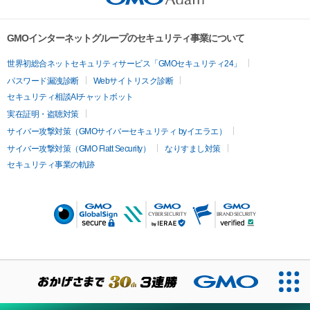
The copyrights, patents, utility models, trademarks, 
industrial design rights and other intellectual property rights 
There is 1 note (ex. bars 95, 96), 

GMOインターネットグループのセキュリティ事業について
(including the rights to obtain or to apply for registration of 
5 notes (ex. bar 23), 

such rights) regarding the contents such as images, texts, 
8 notes (ex. bars 57, 58...), 

世界初総合ネットセキュリティサービス「GMOセキュリティ24」
audio and videos etc. available for viewing, downloading and 
12 notes (ex. bars 1, 2, 3...), 

パスワード漏洩診断
Webサイトリスク診断
other uses (hereinafter referred to as the “Contents”; 
The tail of the last note of each bar can be heard in the first 
セキュリティ相談AIチャットボット
Moreover, regardless of whether the contents are available 
note of next bar.

実在証明・盗聴対策
for use to non-buyers or not) for buyers or owners of this 
So 

サイバー攻撃対策（GMOサイバーセキュリティ byイエラエ）
NFT (hereinafter referred to as the “Buyers”) are reserved by 
サイバー攻撃対策（GMO Flatt Security）
なりすまし対策
Ryuichi Sakamoto and Gentosha Inc. In other words, owning 
- The reference note is the highest note in the right hand (if 
セキュリティ事業の軌跡
this NFT or the Contents data (hereinafter referred to as 
there is harmony)

“Such NFT”) does not imply a transfer nor the agreement on 
- In case the length of the note is longer than one bar, cut out 
the usage of its intellectual property rights. 

two bars length (f.e. 「23-5」「31-5」

- bar 95, the first note takes 2 bars length = 「95-1」

Under such terms and conditions, any use beyond the 
- The last note on each bar can be heard in the cross fade in 
boundary of viewing by an individual, commercial use and 
the first note of the next bar, so the timing is shifted 1 
other acts (including but not limited to editing, exhibiting, 
second ahead. 

distributing, decompiling, reverse engineering) that require 
agreement by legally entitled persons shall not be performed 
坂本龙一「Merry Christmas Mr. Lawrence」全595音符的珍藏版