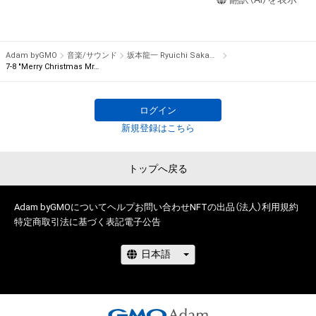
瑕疵（安全性、信頼性、正確性、完全性、有効性、特定の目的への
note is numbered for each bar, composing a total of 595 
適合性、セキュリティなどに関する欠陥、エラーやバグ等を含み
notes from 96 bars. The piece is complete only when all 595 
ます。）がないこと、及び、あらゆる環境において利用可能であ
music notes are gathered.

ることを保証するものでなく、当該瑕疵又は購入者等が使用す
 There is only one item for each note in the world, being the 
Adam byGMO
音楽/サウンド
坂本龍一 Ryuichi Sakamoto
るコンピューター、回線、ソフトウェア若しくはプラットフォー
7-8 "Merry Christmas Mr. Lawrence" Ryuichi Sakamoto 坂本 龍一
first NFT by Ryuichi Sakamoto.

ム等の環境にもとづき生じた損害について、一切の責任を負わ
ないものとします。また当社は、本サービスに関して、購入者等
Furthermore, the owners of this collectible NFT item can join 
ログイン
と第三者との間において生じた取引、連絡または紛争等につい
the auction for “NFT for the rights to obtain “Merry 
新規登録はこちら
て一切責任を負わないものとします。

Christmas Mr. Lawrence” by Ryuichi Sakamoto handwritten 
上記にかかわらず、消費者契約法の適用その他の理由により免
music sheet” starting on December 24th, 2021. The first-
責が制限される場合、株式会社幻冬舎の責任は、債務不履行また
buyer benefit for this NFT is the limited download link for WAV 
トップへ戻る
は不法行為により購入者等に生じた損害のうち現実に発生した
file of the full version of “Merry Christmas Mr. Lawrence - 
直接かつ通常の損害に限るものとします。また、かかる場合の
2021”, which will be sent via email at a later date.

Adam byGMOについて
ヘルプ
お問い合わせ
NFTの出品（法人）
利用規約
賠償金額の上限は、本ＮＦＴに関して株式会社幻冬舎が最初に
特定商取引法に基づく表記
電子公告
購入者から販売代金として受領した金額とします。ただし、当
●Description for NFT Item Name and Music Note

社の故意又は重過失に起因する場合はこれらの限定を設けずに
The part “X-X” added to the beginning of the NFT item name 
賠償をするものとします。

represents the bar number and the note number within the 
bar. If the item name is “1-1 “Merry Christmas Mr. Lawrence” 
●Cautions Regarding Copyrights

Ryuichi Sakamoto 坂本龍一”, it indicates the NFT for the 1st 
note of the 1st bar.
