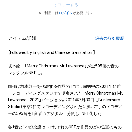
オファーする
※ご利用には
ログイン
が必要です。
アイテム詳細
過去の取引履歴
【Followed by English and Chinese translation.】

坂本龍一「Merry Christmas Mr. Lawrence」が全595個の音のコ
レクタブルNFTに。

同作は坂本龍一を代表する作品の1つで、闘病中の2021年に唯
一レコーディングスタジオで演奏された「Merry Christmas Mr. 
Lawrence - 2021」バージョン。2021年7月30日にBunkamura 
Studio（東京）にてレコーディングされた音源。右手のメロディ
ーの595音を1音ずつデジタル上分割し、NFT化した。

各1音と1小節楽譜は、それぞれのNFTが作品のどの位置のもの