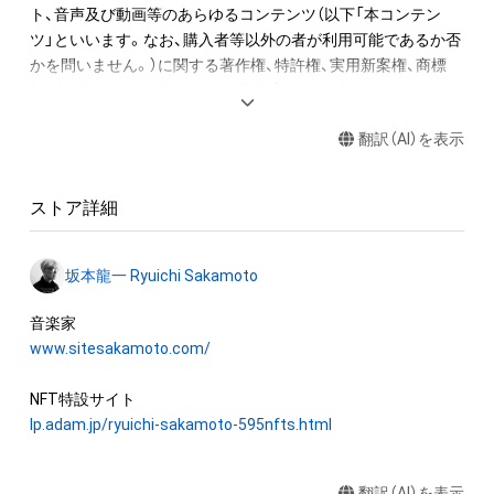
ト、音声及び動画等のあらゆるコンテンツ（以下「本コンテン
2. 音終わりが欠けてしまう該当音については、2小節分の長さで
ツ」といいます。なお、購入者等以外の者が利用可能であるか否
書き出しています。

かを問いません。）に関する著作権、特許権、実用新案権、商標
3. 各小節のラストノート（最後の1音）は、次の小節に渡って音が
権、意匠権その他一切の知的財産権（これらの権利について登録
響いています。切り出した音を小節内の楽譜と同じ正しい位置
等の出願をする権利を含みます。）は、坂本龍一及び株式会社幻
に置くとその音が途切れてしまいます、そのため便宜上、この
翻訳（AI）を表示
冬舎に留保されます。すなわち、本ＮＦＴ又は本コンテンツに
WAVデータでは位置を調整し、1秒前に配置しています。

かかるデータ（以下「本ＮＦＴ等」といいます）を保有すること
は、本コンテンツに関する知的財産権の譲渡又は利用許諾を受
“Merry Christmas Mr. Lawrence” by Ryuichi Sakamoto 
ストア詳細
けることを意味しません。

becomes a NFT collectible with 595 items of music notes. 

したがって、本ＮＦＴ等の保有者であっても、本コンテンツの権
One of Ryuichi Sakamoto’s signature pieces, “Merry 
坂本龍一 Ryuichi Sakamoto
利者である坂本龍一及び株式会社幻冬舎（またはこれらの者の
Christmas Mr. Lawrence - 2021”, was recorded at Bunkamura 
承継人若しくは管理委託先）から別途の承諾を得ずに、個人によ
Studio in Tokyo on July 30th, 2021, while fighting against 
る閲覧の範囲を超えた利用、商用利用その他の法律上権利者の
www.sitesakamoto.com/
illness, his only recording of this work in 2021. The 595 music 
承諾を必要とする行為(改変、公開、配布、逆コンパイル及びリバ
notes of the melody on the right hand were digitally divided 
ースエンジニアリングを含みますが、これらに限りません。)を
one by one and converted into a unique NFT.

行うことはできません。

lp.adam.jp/ryuichi-sakamoto-595nfts.html
The one bar music sheet's emphasized note indicates which 
株式会社幻冬舎は、本ＮＦＴ等について、事実上または法律上の
part in the composition each NFT item corresponds to. Every 
翻訳（AI）を表示