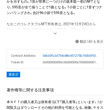
かを示すもの。1音が世界に一つだけの坂本龍一初のNFTとな
り、595音が全て揃うことで1曲となる。1小節ごとに1音ずつナ
ンバリングされ、合計96小節で595音となる。

なおこのコレクタブルNFT所有者は、2021年12月24日から
「Adam byGMO」で開催される、『坂本龍一「Merry Christmas 
Mr. Lawrence」直筆楽譜を入手できる権利NFT』のオークション
への参加が可能。またNFT初回購入者限定の特典として、
翻訳（AI）を表示
「Merry Christmas Mr. Lawrence - 2021」フルバージョンの
WAVファイルを期間限定でダウンロードできるリンクを後日メ
Contract Address
0xb30fc2d754c88c451275b743b6f530f19f643683
ールで送付します。

Token ID
0x000000000c36000000e7000000001e2d
●NFT作品名と音の説明

審査済
NFT作品名の冒頭に付加された、前半の数字が楽譜の何小節目
か、後半の数字がその小節での何音目かを表現している。作品
名が「1-1 "Merry Christmas Mr. Lawrence" Ryuichi Sakamoto 
著作権等に関する注意事項
坂本龍一」の場合は、1小節目の1音目のNFTを表す。

本ＮＦＴの購入者又は保有者（以下「購入者等」といいます。）が
音源に関しては下記法則に沿っています。

閲覧又はダウンロードその他の利用を可能となる、画像、テキス
1. 該当音の切り出しは、右手のトップノートが基準です。
