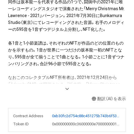
同作は坂本龍一を代表する作品の1つで、闘病中の2021年に唯
一レコーディングスタジオで演奏された「Merry Christmas Mr. 
Lawrence - 2021」バージョン。2021年7月30日にBunkamura 
Studio（東京）にてレコーディングされた音源。右手のメロディ
ーの595音を1音ずつデジタル上分割し、NFT化した。

各1音と1小節楽譜は、それぞれのNFTが作品のどの位置のもの
かを示すもの。1音が世界に一つだけの坂本龍一初のNFTとな
り、595音が全て揃うことで1曲となる。1小節ごとに1音ずつナ
ンバリングされ、合計96小節で595音となる。

なおこのコレクタブルNFT所有者は、2021年12月24日から
「Adam byGMO」で開催される、『坂本龍一「Merry Christmas 
Mr. Lawrence」直筆楽譜を入手できる権利NFT』のオークション
への参加が可能。またNFT初回購入者限定の特典として、
翻訳（AI）を表示
「Merry Christmas Mr. Lawrence - 2021」フルバージョンの
WAVファイルを期間限定でダウンロードできるリンクを後日メ
Contract Address
0xb30fc2d754c88c451275b743b6f530f19f643683
ールで送付します。

Token ID
0x000000000c36000000e7000000001e05
●NFT作品名と音の説明
