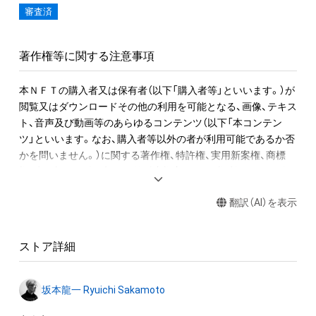
審査済
NFT作品名の冒頭に付加された、前半の数字が楽譜の何小節目
か、後半の数字がその小節での何音目かを表現している。作品
名が「1-1 "Merry Christmas Mr. Lawrence" Ryuichi Sakamoto 
著作権等に関する注意事項
坂本龍一」の場合は、1小節目の1音目のNFTを表す。

本ＮＦＴの購入者又は保有者（以下「購入者等」といいます。）が
音源に関しては下記法則に沿っています。

閲覧又はダウンロードその他の利用を可能となる、画像、テキス
1. 該当音の切り出しは、右手のトップノートが基準です。

ト、音声及び動画等のあらゆるコンテンツ（以下「本コンテン
2. 音終わりが欠けてしまう該当音については、2小節分の長さで
ツ」といいます。なお、購入者等以外の者が利用可能であるか否
書き出しています。

かを問いません。）に関する著作権、特許権、実用新案権、商標
3. 各小節のラストノート（最後の1音）は、次の小節に渡って音が
権、意匠権その他一切の知的財産権（これらの権利について登録
響いています。切り出した音を小節内の楽譜と同じ正しい位置
等の出願をする権利を含みます。）は、坂本龍一及び株式会社幻
に置くとその音が途切れてしまいます、そのため便宜上、この
翻訳（AI）を表示
冬舎に留保されます。すなわち、本ＮＦＴ又は本コンテンツに
WAVデータでは位置を調整し、1秒前に配置しています。

かかるデータ（以下「本ＮＦＴ等」といいます）を保有すること
は、本コンテンツに関する知的財産権の譲渡又は利用許諾を受
“Merry Christmas Mr. Lawrence” by Ryuichi Sakamoto 
ストア詳細
けることを意味しません。

becomes a NFT collectible with 595 items of music notes. 

したがって、本ＮＦＴ等の保有者であっても、本コンテンツの権
One of Ryuichi Sakamoto’s signature pieces, “Merry 
坂本龍一 Ryuichi Sakamoto
利者である坂本龍一及び株式会社幻冬舎（またはこれらの者の
Christmas Mr. Lawrence - 2021”, was recorded at Bunkamura 