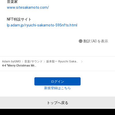
承継人若しくは管理委託先）から別途の承諾を得ずに、個人によ
Studio in Tokyo on July 30th, 2021, while fighting against 
る閲覧の範囲を超えた利用、商用利用その他の法律上権利者の
www.sitesakamoto.com/
illness, his only recording of this work in 2021. The 595 music 
承諾を必要とする行為(改変、公開、配布、逆コンパイル及びリバ
notes of the melody on the right hand were digitally divided 
ースエンジニアリングを含みますが、これらに限りません。)を
one by one and converted into a unique NFT.

行うことはできません。

lp.adam.jp/ryuichi-sakamoto-595nfts.html
The one bar music sheet's emphasized note indicates which 
株式会社幻冬舎は、本ＮＦＴ等について、事実上または法律上の
part in the composition each NFT item corresponds to. Every 
翻訳（AI）を表示
瑕疵（安全性、信頼性、正確性、完全性、有効性、特定の目的への
note is numbered for each bar, composing a total of 595 
適合性、セキュリティなどに関する欠陥、エラーやバグ等を含み
notes from 96 bars. The piece is complete only when all 595 
ます。）がないこと、及び、あらゆる環境において利用可能であ
music notes are gathered.

ることを保証するものでなく、当該瑕疵又は購入者等が使用す
 There is only one item for each note in the world, being the 
Adam byGMO
音楽/サウンド
坂本龍一 Ryuichi Sakamoto
るコンピューター、回線、ソフトウェア若しくはプラットフォー
4-4 "Merry Christmas Mr. Lawrence" Ryuichi Sakamoto 坂本 龍一
first NFT by Ryuichi Sakamoto.

ム等の環境にもとづき生じた損害について、一切の責任を負わ
ないものとします。また当社は、本サービスに関して、購入者等
Furthermore, the owners of this collectible NFT item can join 
ログイン
と第三者との間において生じた取引、連絡または紛争等につい
the auction for “NFT for the rights to obtain “Merry 
新規登録はこちら
て一切責任を負わないものとします。

Christmas Mr. Lawrence” by Ryuichi Sakamoto handwritten 
上記にかかわらず、消費者契約法の適用その他の理由により免
music sheet” starting on December 24th, 2021. The first-
責が制限される場合、株式会社幻冬舎の責任は、債務不履行また
buyer benefit for this NFT is the limited download link for WAV 
トップへ戻る
は不法行為により購入者等に生じた損害のうち現実に発生した
file of the full version of “Merry Christmas Mr. Lawrence - 
直接かつ通常の損害に限るものとします。また、かかる場合の
2021”, which will be sent via email at a later date.
