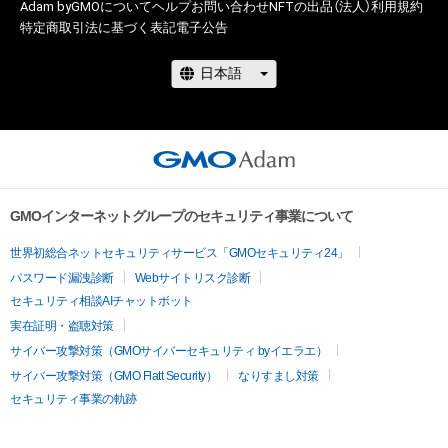
Adam byGMOについて
ヘルプ
お問い合わせ
NFTの出品（法人）
利用規約
賠償金額の上限は、本ＮＦＴに関して株式会社幻冬舎が最初に
特定商取引法に基づく表記
電子公告
購入者から販売代金として受領した金額とします。ただし、当
●Description for NFT Item Name and Music Note

社の故意又は重過失に起因する場合はこれらの限定を設けずに
The part “X-X” added to the beginning of the NFT item name 
賠償をするものとします。

represents the bar number and the note number within the 
bar. If the item name is “1-1 “Merry Christmas Mr. Lawrence” 
●Cautions Regarding Copyrights

Ryuichi Sakamoto 坂本龍一”, it indicates the NFT for the 1st 
note of the 1st bar.

The copyrights, patents, utility models, trademarks, 
industrial design rights and other intellectual property rights 
There is 1 note (ex. bars 95, 96), 

GMOインターネットグループのセキュリティ事業について
(including the rights to obtain or to apply for registration of 
5 notes (ex. bar 23), 

such rights) regarding the contents such as images, texts, 
8 notes (ex. bars 57, 58...), 

世界初総合ネットセキュリティサービス「GMOセキュリティ24」
audio and videos etc. available for viewing, downloading and 
12 notes (ex. bars 1, 2, 3...), 

パスワード漏洩診断
Webサイトリスク診断
other uses (hereinafter referred to as the “Contents”; 
The tail of the last note of each bar can be heard in the first 
セキュリティ相談AIチャットボット
Moreover, regardless of whether the contents are available 
note of next bar.

実在証明・盗聴対策
for use to non-buyers or not) for buyers or owners of this 
So 

サイバー攻撃対策（GMOサイバーセキュリティ byイエラエ）
NFT (hereinafter referred to as the “Buyers”) are reserved by 
サイバー攻撃対策（GMO Flatt Security）
なりすまし対策
Ryuichi Sakamoto and Gentosha Inc. In other words, owning 
- The reference note is the highest note in the right hand (if 
セキュリティ事業の軌跡
this NFT or the Contents data (hereinafter referred to as 
there is harmony)

“Such NFT”) does not imply a transfer nor the agreement on 
- In case the length of the note is longer than one bar, cut out 