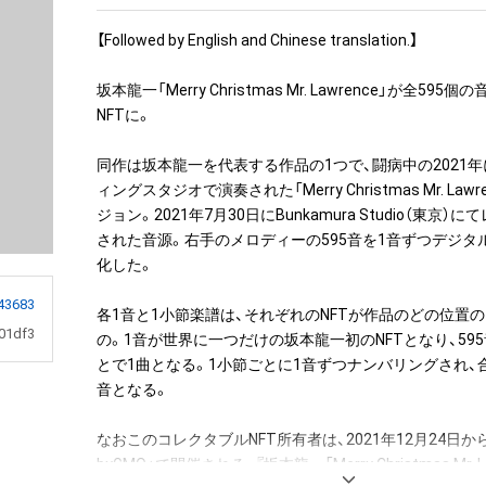
【Followed by English and Chinese translation.】

坂本龍一「Merry Christmas Mr. Lawrence」が全59
NFTに。

同作は坂本龍一を代表する作品の1つで、闘病中の2021
ィングスタジオで演奏された「Merry Christmas Mr. Lawren
ジョン。2021年7月30日にBunkamura Studio（東京
された音源。右手のメロディーの595音を1音ずつデジタル
化した。

43683
各1音と1小節楽譜は、それぞれのNFTが作品のどの位置
01df3
の。1音が世界に一つだけの坂本龍一初のNFTとなり、59
とで1曲となる。1小節ごとに1音ずつナンバリングされ、合
音となる。

なおこのコレクタブルNFT所有者は、2021年12月24日から「
byGMO」で開催される、『坂本龍一「Merry Christmas Mr. 