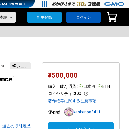
新規登録
ログイン
30
シェア
¥
500,000
ence"
購入可能な通貨：
日本円
ETH
ロイヤリティ
：
20%
著作権等に関する注意事項
保有者：
kenkenpa3411
過去の取引履歴