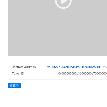
Contract Address
0xb30fc2d754c88c451275b743b6f530f19f6
Token ID
0x000000000c36000000e70000000
審査済