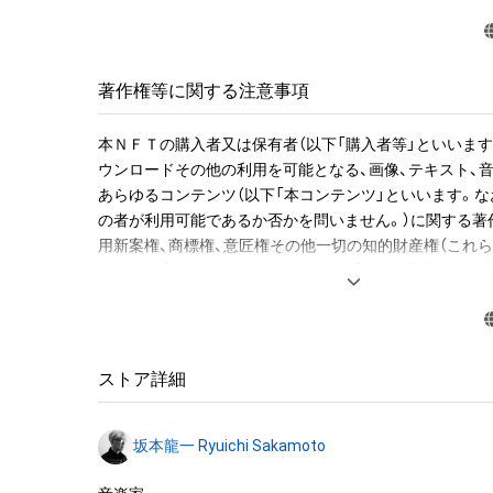
譜を入手できる権利NFT』のオークションへの参加が可能
入者限定の特典として、「Merry Christmas Mr. Lawrence
ジョンのWAVファイルを期間限定でダウンロードできる
ルで送付します。

著作権等に関する注意事項
●NFT作品名と音の説明

本ＮＦＴの購入者又は保有者（以下「購入者等」といいます
NFT作品名の冒頭に付加された、前半の数字が楽譜の何小
ウンロードその他の利用を可能となる、画像、テキスト、
字がその小節での何音目かを表現している。作品名が「1-1 "M
あらゆるコンテンツ（以下「本コンテンツ」といいます。な
Christmas Mr. Lawrence" Ryuichi Sakamoto 坂
の者が利用可能であるか否かを問いません。）に関する著
の1音目のNFTを表す。

用新案権、商標権、意匠権その他一切の知的財産権（これ
登録等の出願をする権利を含みます。）は、坂本龍一及び
音源に関しては下記法則に沿っています。

留保されます。すなわち、本ＮＦＴ又は本コンテンツにか
1. 該当音の切り出しは、右手のトップノートが基準です。

「本ＮＦＴ等」といいます）を保有することは、本コンテン
2. 音終わりが欠けてしまう該当音については、2小節分の
産権の譲渡又は利用許諾を受けることを意味しません。

います。

ストア詳細
3. 各小節のラストノート（最後の1音）は、次の小節に渡っ
したがって、本ＮＦＴ等の保有者であっても、本コンテン
す。切り出した音を小節内の楽譜と同じ正しい位置に置
坂本龍一及び株式会社幻冬舎（またはこれらの者の承継人
れてしまいます、そのため便宜上、このWAVデータでは位
坂本龍一 Ryuichi Sakamoto
託先）から別途の承諾を得ずに、個人による閲覧の範囲を
前に配置しています。

利用その他の法律上権利者の承諾を必要とする行為(改変、