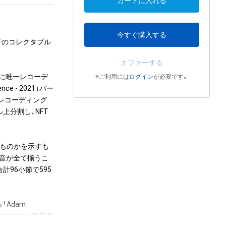
カートに入れる
今すぐ購入する
5個の音のコレクタブル
オファーする
年に唯一レコーデ
※ご利用には
ログイン
が必要です。
ce - 2021」バー
）にてレコーディング
上分割し、NFT
のものかを示すも
5音が全て揃うこ
計96小節で595
Adam 
Lawrence」直筆楽