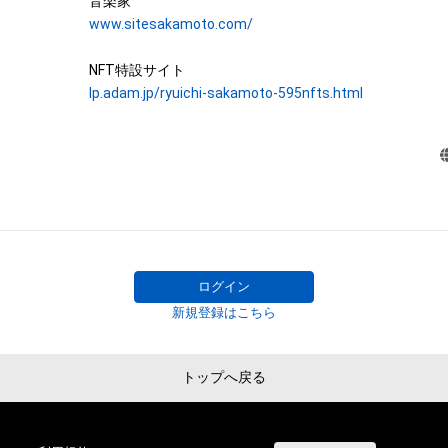
ンパイル及びリバースエンジニアリングを含みますが、
“Merry Christmas Mr. Lawrence” by Ryuichi Sakamoto b
www.sitesakamoto.com/
ん。)を行うことはできません。

collectible with 595 items of music notes. 

株式会社幻冬舎は、本ＮＦＴ等について、事実上または法
One of Ryuichi Sakamoto’s signature pieces, “Merry Chri
lp.adam.jp/ryuichi-sakamoto-595nfts.html
性、信頼性、正確性、完全性、有効性、特定の目的への適合
Lawrence - 2021”, was recorded at Bunkamura Studio in 
などに関する欠陥、エラーやバグ等を含みます。）がないこ
30th, 2021, while fighting against illness, his only recordi
る環境において利用可能であることを保証するものでな
in 2021. The 595 music notes of the melody on the right
購入者等が使用するコンピューター、回線、ソフトウェア
digitally divided one by one and converted into a unique N
フォーム等の環境にもとづき生じた損害について、一切
ものとします。また当社は、本サービスに関して、購入者
The one bar music sheet's emphasized note indicates wh
において生じた取引、連絡または紛争等について一切責
composition each NFT item corresponds to. Every note 
とします。

each bar, composing a total of 595 notes from 96 bars. T
上記にかかわらず、消費者契約法の適用その他の理由に
ログイン
complete only when all 595 music notes are gathered.

れる場合、株式会社幻冬舎の責任は、債務不履行または不
新規登録はこちら
 There is only one item for each note in the world, being the first NFT by 
者等に生じた損害のうち現実に発生した直接かつ通常の
Ryuichi Sakamoto.

します。また、かかる場合の賠償金額の上限は、本ＮＦＴ
幻冬舎が最初に購入者から販売代金として受領した金額
トップへ戻る
Furthermore, the owners of this collectible NFT item can 
し、当社の故意又は重過失に起因する場合はこれらの限
for “NFT for the rights to obtain “Merry Christmas Mr. L
をするものとします。

Ryuichi Sakamoto handwritten music sheet” starting o