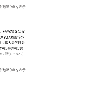
。またNFT初回購
 - 2021」フルバー
翻訳（AI）を表示
リンクを後日メー
。）が閲覧又はダ
節目か、後半の数
音声及び動画等の
erry 
お、購入者等以外
本龍一」の場合は、1小節目
作権、特許権、実
らの権利について
株式会社幻冬舎に
かるデータ（以下
翻訳（AI）を表示
ツに関する知的財
長さで書き出して
て音が響いていま
ツの権利者である
くとその音が途切
若しくは管理委
置を調整し、1秒
超えた利用、商用
公開、配布、逆コ