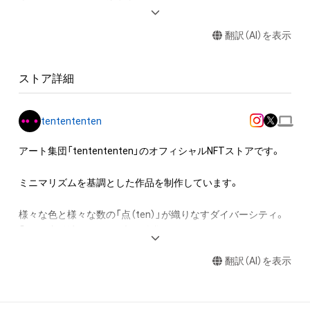
本アイテムに関する注意事項

・本アイテムに関する創作物(画像および映像、音楽、商標または
翻訳（AI）を表示
ロゴ等を含みますがこれらに限られません。)にかかる知的財産
権（著作権、特許権、実用新案権、商標権、意匠権その他の知的財
産権）は、本アイテムの作成者によって保護されています。その
ストア詳細
ため、本アイテムを保有していたとしても、本アイテムの知的財
産権を有することを意味しません。

・本アイテムを複製することはできません。

tentententen
・本アイテムを商用利用することはできません。

・本アイテムを印刷やその他の方法で物理的な媒体への出力を
アート集団「tentententen」のオフィシャルNFTストアです。

一切禁じます。

・本アイテムの作成者からの事前の同意なしに、上記の「本アイ
ミニマリズムを基調とした作品を制作しています。

テムの保有者が有する権利」の範囲を超えた行為、知的財産権を
侵害するおそれのある行為 (改変、公開、配布を含みますが、こ
様々な色と様々な数の「点（ten）」が織りなすダイバーシティ。

れらに限定されません)を行うことはできません。

「circle（＝輪）」による平和の希求。

・本アイテムに関する創作物の利用については、公序良俗や法令
空間を自由に、躍動的に飛び交うダイナミズム。

に反する利用またはその恐れのある利用など、tentententenが
翻訳（AI）を表示
不適切であると判断した場合、利用をお断りさせていただきま
いつの時代も、どんなひとにも、シンプルで大切にしたいことを
す。

表現していきます。

・本アイテムの購入、売却および利用に関して、購入者、売却者、