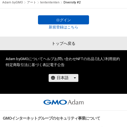
Adam byGMO
アート
tentententen
Diversity #2
保有、その他第三者が損害を被った場合、その損害がいかなる原
This is the official NFT store of the art collective 
因で発生したものであっても、本アイテムの作成者または第三
"tentententen".

者のライセンス保有者およびtentententenは、何らの法的責任
ログイン
も負わないものとします。
Our work is based on minimalism.

新規登録はこちら
- A diversity of colors and numbers of dots.

トップへ戻る
- Seeking peace through a circle.

- The dynamism of the dots flying freely and dynamically 
across the space.

Adam byGMOについて
ヘルプ
お問い合わせ
NFTの出品（法人）
利用規約
特定商取引法に基づく表記
電子公告
We will continue to express the simple and important things 
that we want to do for all people in all times. 
GMOインターネットグループのセキュリティ事業について